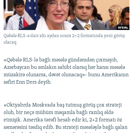
İNFOQRAFIKA
AZƏRBAYCAN ƏDƏBIYYATI KITABXANASI
MISSIYAMIZ
BIZI IZLƏ
KARIKATURA
İSLAM VƏ DEMOKRATIYA
PEŞƏ ETIKASI VƏ JURNALISTIKA STANDARTLARIMIZ
İZ - MƏDƏNIYYƏT PROQRAMI
MATERIALLARIMIZDAN ISTIFADƏ
Qəbələ RLS-ə dair altı aydan sonra 2+2 formatında yeni görüş
AZADLIQRADIOSU MOBIL TELEFONUNUZDA
RFE/RL-in bütün saytları
olacaq
BIZIMLƏ ƏLAQƏ
XƏBƏR BÜLLETENLƏRIMIZ
«Qəbələ RLS-lə bağlı məsələ gündəmdən çıxmayıb,
Azərbaycan bu əmlakın sahibi olaraq hər hansı məsələ
müzakirə olunarsa, dəvət olunacaq»- bunu Amerikanın
səfiri Enn Ders deyib.
«Oktyabrda Moskvada baş tutmuş görüş çox strateji
olub, bir neçə mühüm məqamla bağlı razılıq əldə
etmişik. Amerika tərəfi hesab edir ki, 2+2 formatı öz
səmərəsini təsdiq edib. Bu strateji məsələylə bağlı qalan