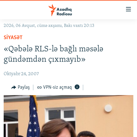
Keçid
linkləri
Əsas
2026, 06 Avqust, cümə axşamı, Bakı vaxtı 20:13
məzmuna
GÜNDƏM
SIYASƏT
qayıt
#İZAHLA
Əsas
«Qəbələ RLS-lə bağlı məsələ
KORRUPSIOMETR
naviqasiyaya
gündəmdən çıxmayıb»
qayıt
#ƏSLINDƏ
Axtarışa
Oktyabr 24, 2007
FƏRQƏ BAX
keç
QANUNI DOĞRU
Paylaş
VPN-siz açmaq
ARAŞDIRMA
MULTIMEDIA
RADIO ARXIV
VIDEO
HAQQIMIZDA
FOTOQALEREYA
OXU ZALI