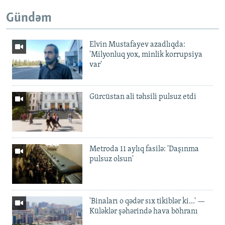
Gündəm
Elvin Mustafayev azadlıqda:
'Milyonluq yox, minlik korrupsiya
var'
Gürcüstan ali təhsili pulsuz etdi
Metroda 11 aylıq fasilə: 'Daşınma
pulsuz olsun'
'Binaları o qədər sıx tikiblər ki...' —
Küləklər şəhərində hava böhranı