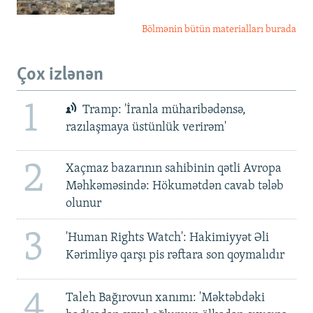
Bölmənin bütün materialları burada
Çox izlənən
1
Tramp: 'İranla müharibədənsə,
razılaşmaya üstünlük verirəm'
2
Xaçmaz bazarının sahibinin qətli Avropa
Məhkəməsində: Hökumətdən cavab tələb
olunur
3
'Human Rights Watch': Hakimiyyət Əli
Kərimliyə qarşı pis rəftara son qoymalıdır
4
Taleh Bağırovun xanımı: 'Məktəbdəki