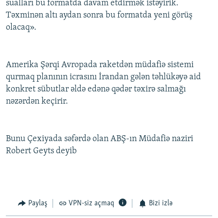
sualları bu formatda davam etdirmək istəyirik.
Təxminən altı aydan sonra bu formatda yeni görüş
olacaq».
Amerika Şərqi Avropada raketdən müdafiə sistemi
qurmaq planının icrasını İrandan gələn təhlükəyə aid
konkret sübutlar əldə edənə qədər təxirə salmağı
nəzərdən keçirir.
Bunu Çexiyada səfərdə olan ABŞ-ın Müdafiə naziri
Robert Geyts deyib
Paylaş
VPN-siz açmaq
Bizi izlə