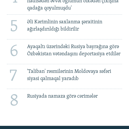
hadisədən əvvəl oğlumun ölkədən çıxışına
qadağa qoyulmuşdu'
5
Əli Kərimlinin saxlanma şəraitinin
ağırlaşdırıldığı bildirilir
6
Ayaqaltı üzərindəki Rusiya bayrağına görə
Özbəkistan vətəndaşını deportasiya etdilər
7
'Taliban' rəsmilərinin Moldovaya səfəri
siyasi qalmaqal yaradıb
8
Rusiyada namaza görə cərimələr