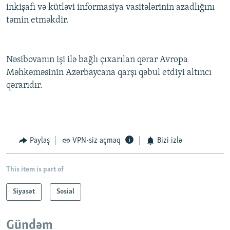
inkişafı və kütləvi informasiya vasitələrinin azadlığını
təmin etməkdir.
Nəsibovanın işi ilə bağlı çıxarılan qərar Avropa
Məhkəməsinin Azərbaycana qarşı qəbul etdiyi altıncı
qərarıdır.
Paylaş
VPN-siz açmaq
Bizi izlə
This item is part of
Siyasət
Sosial
Gündəm