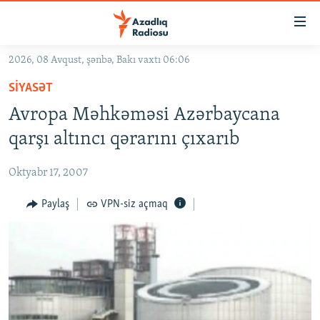
Keçid
linkləri
Əsas
2026, 08 Avqust, şənbə, Bakı vaxtı 06:06
məzmuna
GÜNDƏM
SIYASƏT
qayıt
#İZAHLA
Əsas
Avropa Məhkəməsi Azərbaycana
KORRUPSIOMETR
naviqasiyaya
qarşı altıncı qərarını çıxarıb
qayıt
#ƏSLINDƏ
Axtarışa
Oktyabr 17, 2007
FƏRQƏ BAX
keç
QANUNI DOĞRU
Paylaş
VPN-siz açmaq
ARAŞDIRMA
MULTIMEDIA
RADIO ARXIV
VIDEO
HAQQIMIZDA
FOTOQALEREYA
OXU ZALI