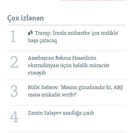
Çox izlənən
1
Tramp: İranla müharibə 'çox tezliklə'
başa çatacaq
2
Azərbaycan Bəhruz Həsənlinin
ekstradisiyası üçün hələlik müraciət
etməyib
3
Rüfət Səfərov: 'Mənim günahımdır ki, ABŞ
mənə mükafat verib?'
4
Zamin Salayev azadlığa çıxıb