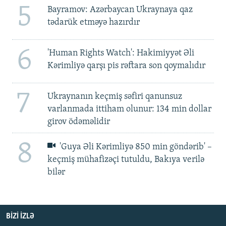
5
Bayramov: Azərbaycan Ukraynaya qaz
tədarük etməyə hazırdır
6
'Human Rights Watch': Hakimiyyət Əli
Kərimliyə qarşı pis rəftara son qoymalıdır
7
Ukraynanın keçmiş səfiri qanunsuz
varlanmada ittiham olunur: 134 min dollar
girov ödəməlidir
8
'Guya Əli Kərimliyə 850 min göndərib' –
keçmiş mühafizəçi tutuldu, Bakıya verilə
bilər
BIZI IZLƏ