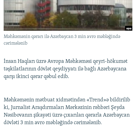
İNFOQRAFIKA
AZƏRBAYCAN ƏDƏBIYYATI KITABXANASI
MISSIYAMIZ
BIZI IZLƏ
KARIKATURA
İSLAM VƏ DEMOKRATIYA
PEŞƏ ETIKASI VƏ JURNALISTIKA STANDARTLARIMIZ
İZ - MƏDƏNIYYƏT PROQRAMI
MATERIALLARIMIZDAN ISTIFADƏ
Məhkəmənin qərarı ilə Azərbaycan 3 min avro məbləğində
AZADLIQRADIOSU MOBIL TELEFONUNUZDA
RFE/RL-in bütün saytları
cərimələnib
BIZIMLƏ ƏLAQƏ
XƏBƏR BÜLLETENLƏRIMIZ
İnsan Haqları üzrə Avropa Məhkəməsi qeyri-hökumət
təşkilatlarının dövlət qeydiyyatı ilə bağlı Azərbaycana
qarşı ikinci qərar qəbul edib.
Məhkəmənin mətbuat xidmətindən «Trend»ə bildirilib
ki, Jurnalist Araşdırmaları Mərkəzinin rəhbəri Şeyda
Nəsibovanın şikayəti üzrə çıxarılan qərarla Azərbaycan
dövləti 3 min avro məbləğində cərimələnib.