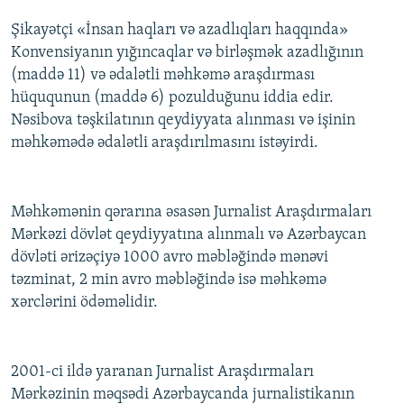
Şikayətçi «İnsan haqları və azadlıqları haqqında»
Konvensiyanın yığıncaqlar və birləşmək azadlığının
(maddə 11) və ədalətli məhkəmə araşdırması
hüququnun (maddə 6) pozulduğunu iddia edir.
Nəsibova təşkilatının qeydiyyata alınması və işinin
məhkəmədə ədalətli araşdırılmasını istəyirdi.
Məhkəmənin qərarına əsasən Jurnalist Araşdırmaları
Mərkəzi dövlət qeydiyyatına alınmalı və Azərbaycan
dövləti ərizəçiyə 1000 avro məbləğində mənəvi
təzminat, 2 min avro məbləğində isə məhkəmə
xərclərini ödəməlidir.
2001-ci ildə yaranan Jurnalist Araşdırmaları
Mərkəzinin məqsədi Azərbaycanda jurnalistikanın