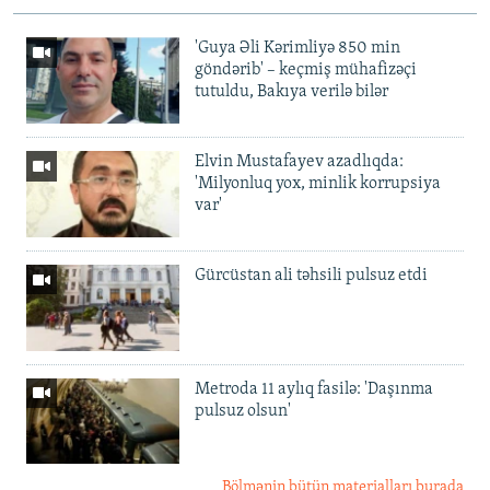
'Guya Əli Kərimliyə 850 min
göndərib' – keçmiş mühafizəçi
tutuldu, Bakıya verilə bilər
Elvin Mustafayev azadlıqda:
'Milyonluq yox, minlik korrupsiya
var'
Gürcüstan ali təhsili pulsuz etdi
Metroda 11 aylıq fasilə: 'Daşınma
pulsuz olsun'
Bölmənin bütün materialları burada