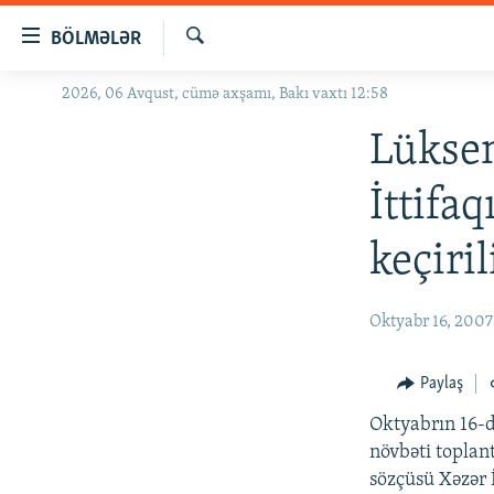
Keçid
BÖLMƏLƏR
linkləri
Axtar
Əsas
2026, 06 Avqust, cümə axşamı, Bakı vaxtı 12:58
GÜNDƏM
məzmuna
#İZAHLA
Lükse
qayıt
Əsas
KORRUPSIOMETR
İttifa
naviqasiyaya
#ƏSLINDƏ
qayıt
keçiril
Axtarışa
FƏRQƏ BAX
keç
QANUNI DOĞRU
Oktyabr 16, 2007
ARAŞDIRMA
MULTIMEDIA
Paylaş
RADIO ARXIV
VIDEO
Oktyabrın 16-
növbəti toplant
HAQQIMIZDA
FOTOQALEREYA
OXU ZALI
sözçüsü Xəzər 