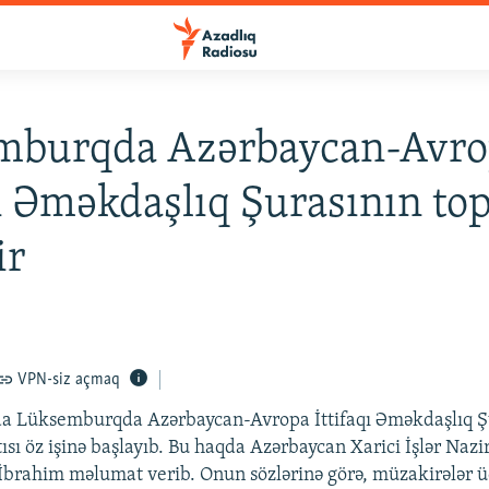
mburqda Azərbaycan-Avr
qı Əməkdaşlıq Şurasının top
ir
VPN-siz açmaq
da Lüksemburqda Azərbaycan-Avropa İttifaqı Əməkdaşlıq Ş
ısı öz işinə başlayıb. Bu haqda Azərbaycan Xarici İşlər Nazir
İbrahim məlumat verib. Onun sözlərinə görə, müzakirələr 