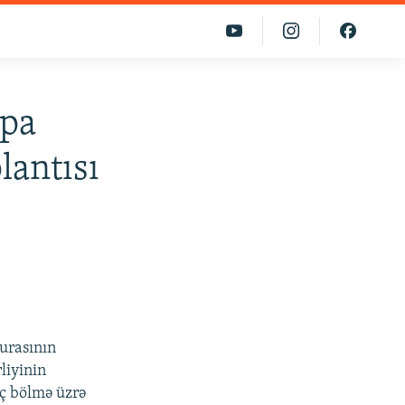
opa
lantısı
urasının
liyinin
üç bölmə üzrə