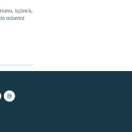
i
durumu, üçüncü,
nin müavini