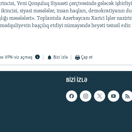
rincisi, Yeni Qonşuluq Siyasəti çərçivəsində gələcək işbirliy
, ikincisi, siyasi məsələlər, insan haqları, demokratiyanın 
lığı məsələləri». Toplantıda Azərbaycanı Xarici İşlər naziri
quliyevin başçılıq etdiyi nümayəndə heyəti təmsil edir.
VPN-siz açmaq
Bizi izlə
Çap et
BIZI IZLƏ