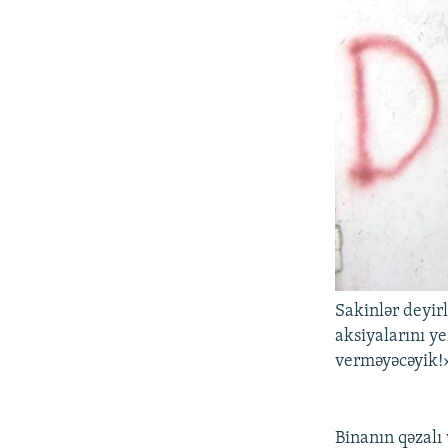
Sakinlər deyir
aksiyalarını ye
verməyəcəyik!
Binanın qəzalı