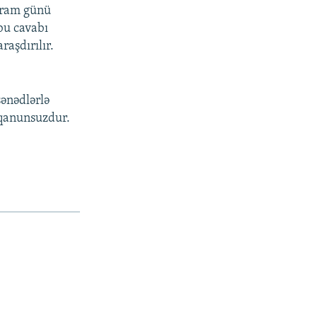
ayram günü
bu cavabı
raşdırılır.
sənədlərlə
 qanunsuzdur.