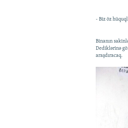
- Biz öz hüquql
Binanın sakinlə
Dediklərinə gör
araşdıracaq.