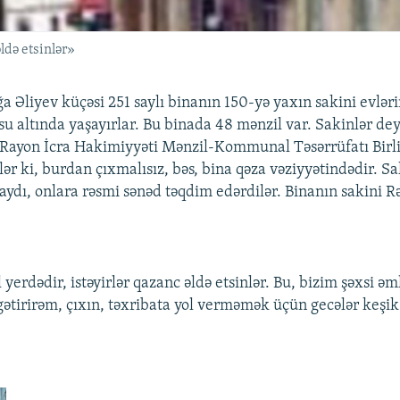
ldə etsinlər»
a Əliyev küçəsi 251 saylı binanın 150-yə yaxın sakini evləri
u altında yaşayırlar. Bu binada 48 mənzil var. Sakinlər deyi
Rayon İcra Hakimiyyəti Mənzil-Kommunal Təsərrüfatı Birli
r ki, burdan çıxmalısız, bəs, bina qəza vəziyyətindədir. Sak
saydı, onlara rəsmi sənəd təqdim edərdilər. Binanın sakini 
yerdədir, istəyirlər qazanc əldə etsinlər. Bu, bizim şəxsi əm
gətirirəm, çıxın, təxribata yol verməmək üçün gecələr keşik