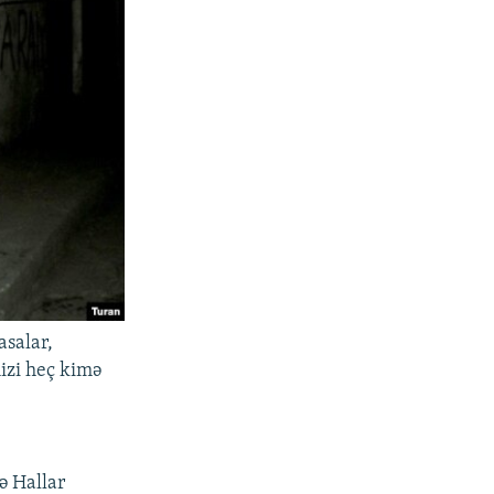
asalar,
mizi heç kimə
ə Hallar