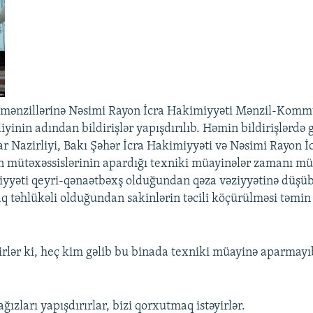
 mənzillərinə Nəsimi Rayon İcra Hakimiyyəti Mənzil-Kom
liyinin adından bildirişlər yapışdırılıb. Həmin bildirişlərdə gö
ar Nazirliyi, Bakı Şəhər İcra Hakimiyyəti və Nəsimi Rayon İ
 mütəxəssislərinin apardığı texniki müayinələr zamanı mü
ziyyəti qeyri-qənaətbəxş olduğundan qəza vəziyyətinə düşü
 təhlükəli olduğundan sakinlərin təcili köçürülməsi təmin
irlər ki, heç kim gəlib bu binada texniki müayinə aparmayı
ağızları yapışdırırlar, bizi qorxutmaq istəyirlər.