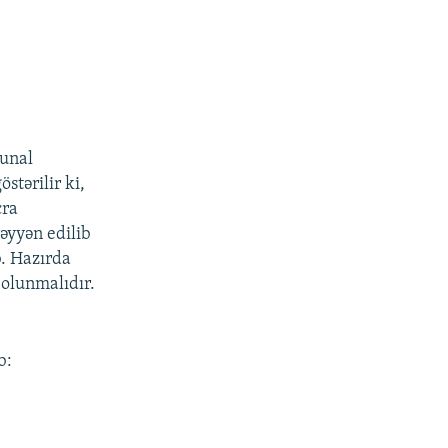
munal
stərilir ki,
cra
əyyən edilib
b. Hazırda
 olunmalıdır.
b: