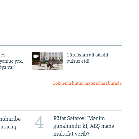
yev
Gürcüstan ali təhsili
lyonluq yox,
pulsuz etdi
iya var'
Bölmənin bütün materialları burada
4
Rüfət Səfərov: 'Mənim
müharibə
günahımdır ki, ABŞ mənə
 çatacaq
mükafat verib?'