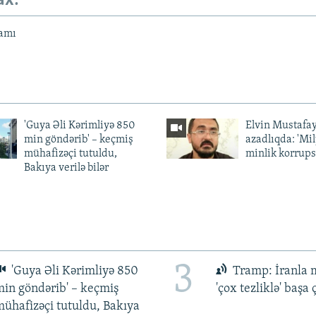
ax:
amı
'Guya Əli Kərimliyə 850
Elvin Mustafa
min göndərib' – keçmiş
azadlıqda: 'Mi
mühafizəçi tutuldu,
minlik korrups
Bakıya verilə bilər
3
'Guya Əli Kərimliyə 850
Tramp: İranla 
in göndərib' – keçmiş
'çox tezliklə' başa
ühafizəçi tutuldu, Bakıya