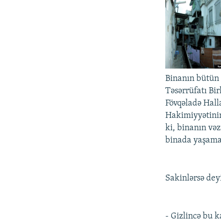
Binanın bütün
Təsərrüfatı Bir
Fövqəladə Hall
Hakimiyyətinin
ki, binanın və
binada yaşamaq
Sakinlərsə dey
- Gizlincə bu k