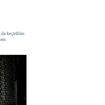
.
 da keçiriblər.
ləni