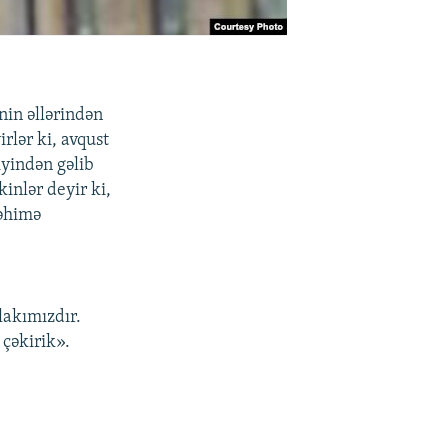
nin əllərindən
rlər ki, avqust
yindən gəlib
inlər deyir ki,
Rəhimə
lakımızdır.
 çəkirik».