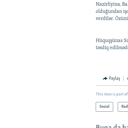
Nazirliyinə, B
olduğundan işd
verdilər. Özünü
Hüquqşünas Sad
təsdiq edilmə
Paylaş
This item is part of
Sosial
Rad