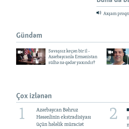
Buna da b
Axşam proqr
Gündəm
Savaşsız keçən bir il -
Azərbaycanla Ermənistan
sülhə nə qədər yaxındır?
Çox izlənən
1
2
Azərbaycan Bəhruz
Həsənlinin ekstradisiyası
m
üçün hələlik müraciət
m