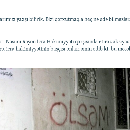
arımızı yaxşı bilirik. Bizi qorxutmaqla heç nə edə bilməzlər
ri Nəsimi Rayon İcra Hakimiyyəti qarşısında etiraz aksiyası
ə, icra hakimiyyətinin başçısı onları əmin edib ki, bu məsə