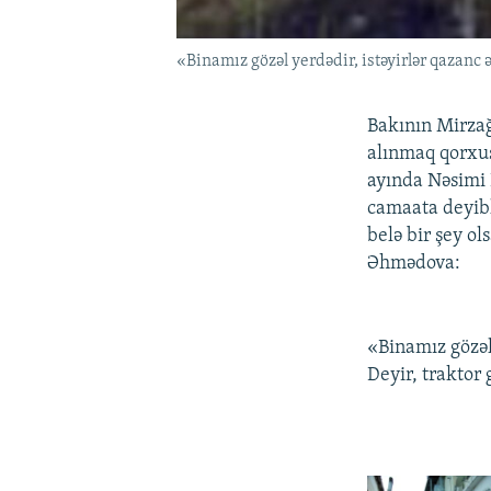
«Binamız gözəl yerdədir, istəyirlər qazanc ə
Bakının Mirzağ
alınmaq qorxus
ayında Nəsimi 
camaata deyiblə
belə bir şey ol
Əhmədova:
«Binamız gözəl 
Deyir, traktor 