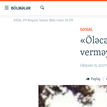
Keçid
BÖLMƏLƏR
linkləri
Axtar
Əsas
2026, 09 Avqust, bazar, Bakı vaxtı 14:09
GÜNDƏM
məzmuna
SOSIAL
#İZAHLA
qayıt
Əsas
«Öləcə
KORRUPSIOMETR
naviqasiyaya
#ƏSLINDƏ
qayıt
vermə
Axtarışa
FƏRQƏ BAX
keç
QANUNI DOĞRU
Oktyabr 15, 2007
ARAŞDIRMA
Paylaş
MULTIMEDIA
RADIO ARXIV
VIDEO
HAQQIMIZDA
FOTOQALEREYA
OXU ZALI