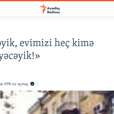
yik, evimizi heç kimə
yəcəyik!»
VPN-siz açmaq