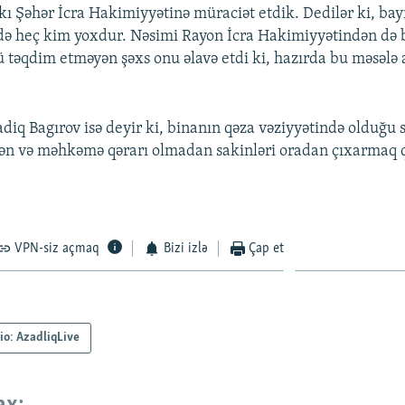
akı Şəhər İcra Hakimiyyətinə müraciət etdik. Dedilər ki, b
ə heç kim yoxdur. Nəsimi Rayon İcra Hakimiyyətindən də 
 təqdim etməyən şəxs onu əlavə etdi ki, hazırda bu məsələ a
iq Bagırov isə deyir ki, binanın qəza vəziyyətində olduğu 
dən və məhkəmə qərarı olmadan sakinləri oradan çıxarmaq
VPN-siz açmaq
Bizi izlə
Çap et
io: AzadliqLive