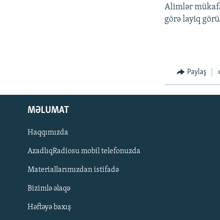
İNFOQRAFIKA
AZƏRBAYCAN ƏDƏBIYYATI KITABXANASI
MISSIYAMIZ
Alimlər mükafat
görə layiq görü
KARIKATURA
İSLAM VƏ DEMOKRATIYA
PEŞƏ ETIKASI VƏ JURNALISTIKA
STANDARTLARIMIZ
İZ - MƏDƏNIYYƏT PROQRAMI
MATERIALLARIMIZDAN ISTIFADƏ
AZADLIQRADIOSU MOBIL TELEFONUNUZDA
Paylaş
BIZIMLƏ ƏLAQƏ
XƏBƏR BÜLLETENLƏRIMIZ
MƏLUMAT
Haqqımızda
AzadlıqRadiosu mobil telefonuzda
Materiallarımızdan istifadə
Bizimlə əlaqə
Həftəyə baxış
BIZI IZLƏ