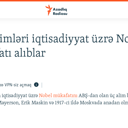
imləri iqtisadiyyat üzrə N
tı alıblar
VPN-siz açmaq
n iqtisadiyyat üzrə
Nobel mükafatını
ABŞ-dan olan üç alim 
Mayerson, Erik Maskin və 1917-ci ildə Moskvada anadan ol