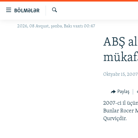
Keçid
BÖLMƏLƏR
linkləri
Axtar
Əsas
2026, 08 Avqust, şənbə, Bakı vaxtı 00:47
GÜNDƏM
məzmuna
#İZAHLA
ABŞ al
qayıt
Əsas
KORRUPSIOMETR
mükafa
naviqasiyaya
#ƏSLINDƏ
qayıt
Axtarışa
FƏRQƏ BAX
Oktyabr 15, 2007
keç
QANUNI DOĞRU
Paylaş
ARAŞDIRMA
2007-ci il üçü
MULTIMEDIA
Bunlar Rocer 
RADIO ARXIV
VIDEO
Qurviçdir.
HAQQIMIZDA
FOTOQALEREYA
OXU ZALI