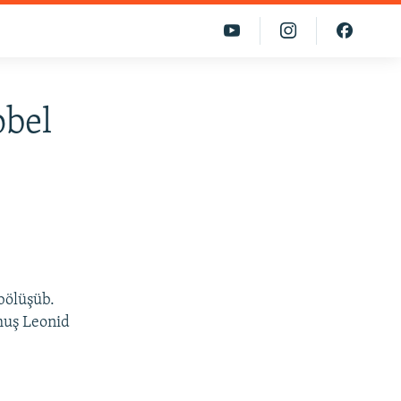
obel
bölüşüb.
muş Leonid