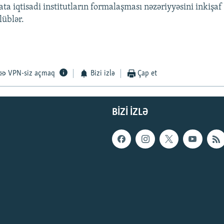
a iqtisadi institutların formalaşması nəzəriyyəsini inkişaf
lüblər.
VPN-siz açmaq
Bizi izlə
Çap et
BIZI IZLƏ