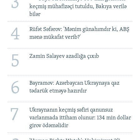
3
keçmiş mühafizəçi tutuldu, Bakıya verilə
bilər
4
Rüfət Səfərov: 'Mənim günahımdır ki, ABŞ
mənə mükafat verib?'
5
Zamin Salayev azadlığa çıxıb
6
Bayramov: Azərbaycan Ukraynaya qaz
tədarük etməyə hazırdır
7
Ukraynanın keçmiş səfiri qanunsuz
varlanmada ittiham olunur: 134 min dollar
girov ödəməlidir