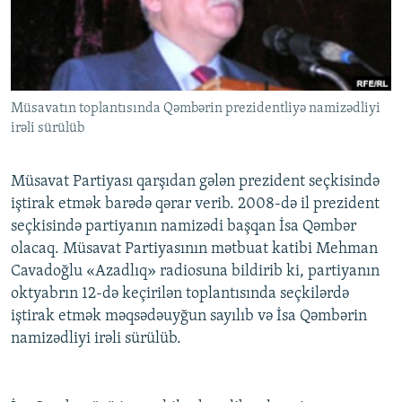
İNFOQRAFIKA
AZƏRBAYCAN ƏDƏBIYYATI KITABXANASI
MISSIYAMIZ
BIZI IZLƏ
KARIKATURA
İSLAM VƏ DEMOKRATIYA
PEŞƏ ETIKASI VƏ JURNALISTIKA STANDARTLARIMIZ
İZ - MƏDƏNIYYƏT PROQRAMI
MATERIALLARIMIZDAN ISTIFADƏ
Müsavatın toplantısında Qəmbərin prezidentliyə namizədliyi
AZADLIQRADIOSU MOBIL TELEFONUNUZDA
RFE/RL-in bütün saytları
irəli sürülüb
BIZIMLƏ ƏLAQƏ
XƏBƏR BÜLLETENLƏRIMIZ
Müsavat Partiyası qarşıdan gələn prezident seçkisində
iştirak etmək barədə qərar verib. 2008-də il prezident
seçkisində partiyanın namizədi başqan İsa Qəmbər
olacaq. Müsavat Partiyasının mətbuat katibi Mehman
Cavadoğlu «Azadlıq» radiosuna bildirib ki, partiyanın
oktyabrın 12-də keçirilən toplantısında seçkilərdə
iştirak etmək məqsədəuyğun sayılıb və İsa Qəmbərin
namizədliyi irəli sürülüb.