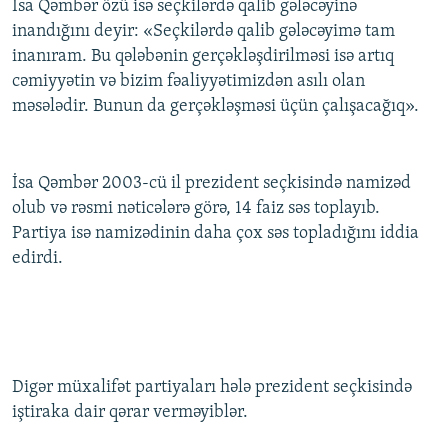
İsa Qəmbər özü isə seçkilərdə qalib gələcəyinə
inandığını deyir: «Seçkilərdə qalib gələcəyimə tam
inanıram. Bu qələbənin gerçəkləşdirilməsi isə artıq
cəmiyyətin və bizim fəaliyyətimizdən asılı olan
məsələdir. Bunun da gerçəkləşməsi üçün çalışacağıq».
İsa Qəmbər 2003-cü il prezident seçkisində namizəd
olub və rəsmi nəticələrə görə, 14 faiz səs toplayıb.
Partiya isə namizədinin daha çox səs topladığını iddia
edirdi.
Digər müxalifət partiyaları hələ prezident seçkisində
iştiraka dair qərar verməyiblər.