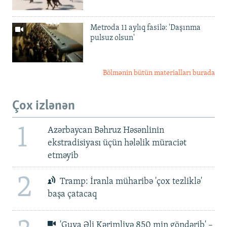
Metroda 11 aylıq fasilə: 'Daşınma
pulsuz olsun'
Bölmənin bütün materialları burada
Çox izlənən
1
Azərbaycan Bəhruz Həsənlinin
ekstradisiyası üçün hələlik müraciət
etməyib
2
Tramp: İranla müharibə 'çox tezliklə'
başa çatacaq
'Guya Əli Kərimliyə 850 min göndərib' –