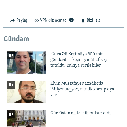
Paylaş
VPN-siz açmaq
Bizi izlə
Gündəm
'Guya Əli Kərimliyə 850 min
göndərib' – keçmiş mühafizəçi
tutuldu, Bakıya verilə bilər
Elvin Mustafayev azadlıqda:
'Milyonluq yox, minlik korrupsiya
var'
Gürcüstan ali təhsili pulsuz etdi