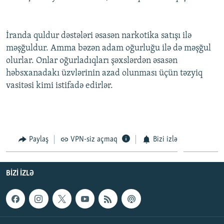
İNFOQRAFIKA
AZƏRBAYCAN ƏDƏBIYYATI KITABXANASI
MISSIYAMIZ
BIZI IZLƏ
KARIKATURA
İSLAM VƏ DEMOKRATIYA
PEŞƏ ETIKASI VƏ JURNALISTIKA STANDARTLARIMIZ
İranda quldur dəstələri əsasən narkotika satışı ilə
İZ - MƏDƏNIYYƏT PROQRAMI
MATERIALLARIMIZDAN ISTIFADƏ
məşğuldur. Amma bəzən adam oğurluğu ilə də məşğul
olurlar. Onlar oğurladıqları şəxslərdən əsasən
AZADLIQRADIOSU MOBIL TELEFONUNUZDA
RFE/RL-in bütün saytları
həbsxanadakı üzvlərinin azad olunması üçün təzyiq
BIZIMLƏ ƏLAQƏ
vasitəsi kimi istifadə edirlər.
XƏBƏR BÜLLETENLƏRIMIZ
Paylaş
VPN-siz açmaq
Bizi izlə
BIZI IZLƏ