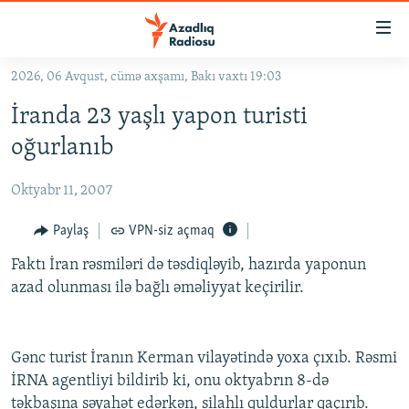
Keçid
linkləri
Əsas
2026, 06 Avqust, cümə axşamı, Bakı vaxtı 19:03
məzmuna
GÜNDƏM
İranda 23 yaşlı yapon turisti
qayıt
#İZAHLA
Əsas
oğurlanıb
KORRUPSIOMETR
naviqasiyaya
qayıt
Oktyabr 11, 2007
#ƏSLINDƏ
Axtarışa
FƏRQƏ BAX
Paylaş
VPN-siz açmaq
keç
QANUNI DOĞRU
Faktı İran rəsmiləri də təsdiqləyib, hazırda yaponun
azad olunması ilə bağlı əməliyyat keçirilir.
ARAŞDIRMA
MULTIMEDIA
Gənc turist İranın Kerman vilayətində yoxa çıxıb. Rəsmi
RADIO ARXIV
VIDEO
İRNA agentliyi bildirib ki, onu oktyabrın 8-də
HAQQIMIZDA
FOTOQALEREYA
OXU ZALI
təkbaşına səyahət edərkən, silahlı quldurlar qaçırıb.