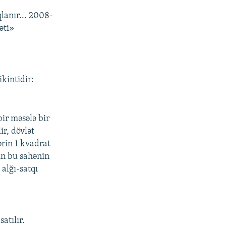
lanır... 2008-
əti»
ikintidir:
ir məsələ bir
ir, dövlət
ərin 1 kvadrat
in bu sahənin
alğı-satqı
atılır.