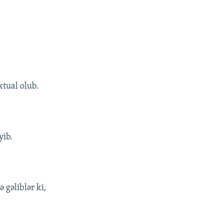
ktual olub.
yib.
 gəliblər ki,