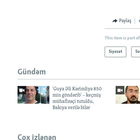
Paylaş
This item is part of
Siyasət
So
Gündəm
'Guya Əli Kərimliyə 850
min göndərib' – keçmiş
mühafizəçi tutuldu,
Bakıya verilə bilər
Çox izlənən