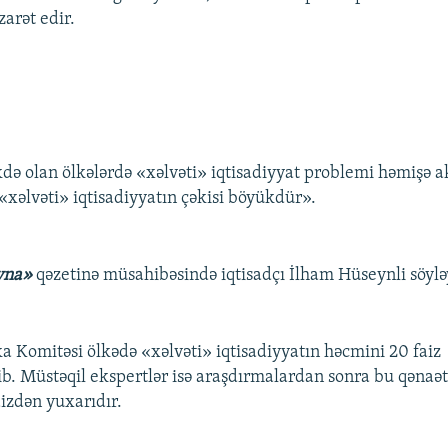
arət edir.
də olan ölkələrdə «xəlvəti» iqtisadiyyat problemi həmişə a
xəlvəti» iqtisadiyyatın çəkisi böyükdür».
yna»
qəzetinə müsahibəsində iqtisadçı İlham Hüseynli söylə
ka Komitəsi ölkədə «xəlvəti» iqtisadiyyatın həcmini 20 faiz
b. Müstəqil ekspertlər isə araşdırmalardan sonra bu qənaətə
izdən yuxarıdır.