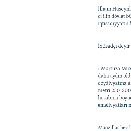
İlham Hüseynli
ci ilin dövlət 
iqtisadiyyatın 
İqtisadçı deyir
«Murtuza Muxta
daha aydın oldu
qeydiyyatına al
metri 250-300 
hesabına böyü
əməliyyatları n
Mənzillər heç 