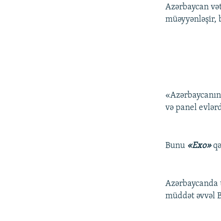
Azərbaycan vət
müəyyənləşir, b
«Azərbaycanın 
və panel evlər
Bunu
«Exo»
qə
Azərbaycanda t
müddət əvvəl B