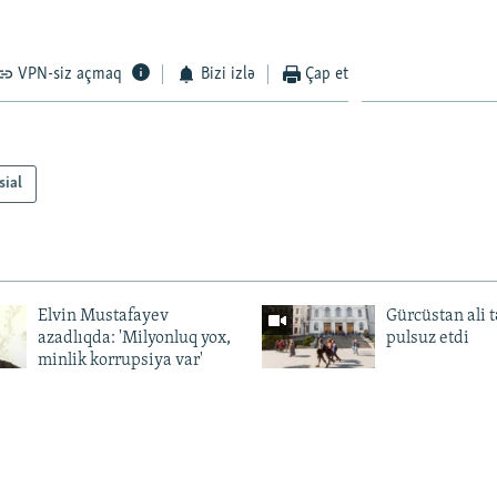
VPN-siz açmaq
Bizi izlə
Çap et
sial
Elvin Mustafayev
Gürcüstan ali t
azadlıqda: 'Milyonluq yox,
pulsuz etdi
minlik korrupsiya var'