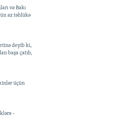
ları və Bakı
çün az təhlükə
tinə deyib ki,
dan başa çatıb,
kinlər üçün
klərə -