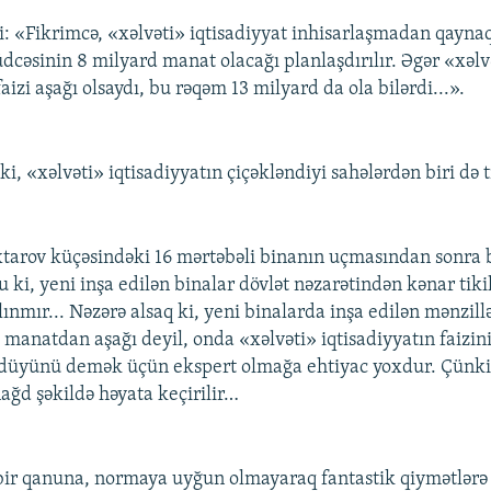
: «Fikrimcə, «xəlvəti» iqtisadiyyat inhisarlaşmadan qaynaq
büdcəsinin 8 milyard manat olacağı planlaşdırılır. Əgər «xəlv
faizi aşağı olsaydı, bu rəqəm 13 milyard da ola bilərdi...».
 ki, «xəlvəti» iqtisadiyyatın çiçəkləndiyi sahələrdən biri də t
rov küçəsindəki 16 mərtəbəli binanın uçmasından sonra b
 ki, yeni inşa edilən binalar dövlət nəzarətindən kənar tikil
ınmır... Nəzərə alsaq ki, yeni binalarda inşa edilən mənzill
manatdan aşağı deyil, onda «xəlvəti» iqtisadiyyatın faizin
düyünü demək üçün ekspert olmağa ehtiyac yoxdur. Çünki 
ağd şəkildə həyata keçirilir…
bir qanuna, normaya uyğun olmayaraq fantastik qiymətlərə s