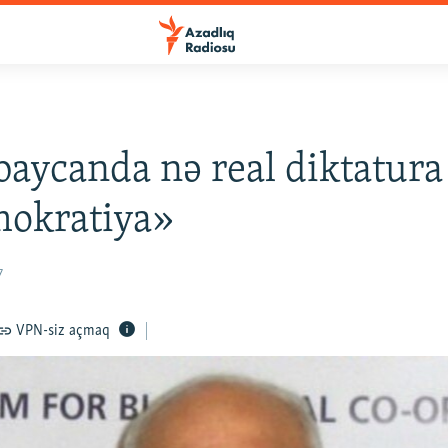
aycanda nə real diktatura 
mokratiya»
7
VPN-siz açmaq