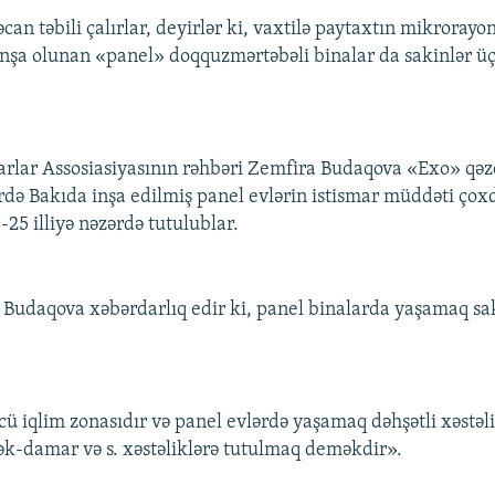
can təbili çalırlar, deyirlər ki, vaxtilə paytaxtın mikrorayon
inşa olunan «panel» doqquzmərtəbəli binalar da sakinlər ü
lar Assosiasiyasının rəhbəri Zemfira Budaqova «Exo» qəze
ərdə Bakıda inşa edilmiş panel evlərin istismar müddəti çox
25 illiyə nəzərdə tutulublar.
Budaqova xəbərdarlıq edir ki, panel binalarda yaşamaq sa
ü iqlim zonasıdır və panel evlərdə yaşamaq dəhşətli xəstəli
k-damar və s. xəstəliklərə tutulmaq deməkdir».