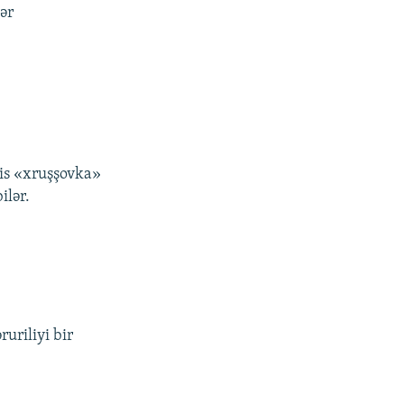
ər
.
lis «xruşşovka»
ilər.
uriliyi bir