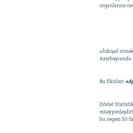
orqanlarına nəz
«İnkişaf etmək
Azərbaycanda «
Bu fikirləri
«A
Dövlət Statisti
müəyyənləşdiri
bu rəqəm 50 fa