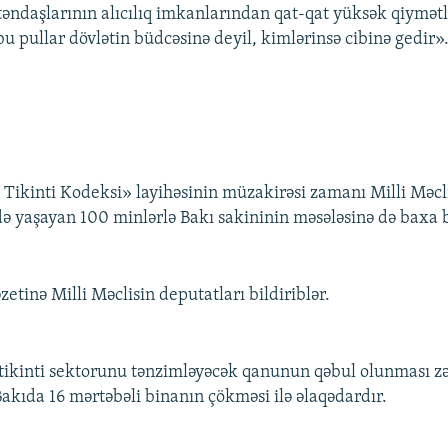
əndaşlarının alıcılıq imkanlarından qat-qat yüksək qiymətl
u pullar dövlətin büdcəsinə deyil, kimlərinsə cibinə gedir»
Tikinti Kodeksi» layihəsinin müzakirəsi zamanı Milli Məc
də yaşayan 100 minlərlə Bakı sakininin məsələsinə də baxa b
zetinə Milli Məclisin deputatları bildiriblər.
ikinti sektorunu tənzimləyəcək qanunun qəbul olunması zər
akıda 16 mərtəbəli binanın çökməsi ilə əlaqədardır.