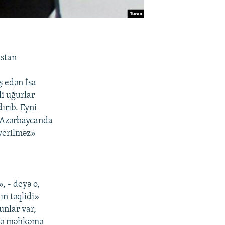
ıstan
ş edən İsa
i uğurlar
ırıb. Eyni
, Azərbaycanda
verilməz»
 - deyə o,
n təqlidi»
unlar var,
 və məhkəmə