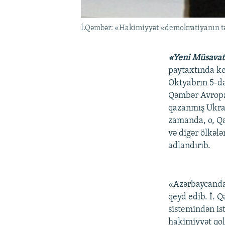
İ.Qəmbər: «Hakimiyyət «demokratiyanın tə
«Yeni Müsava
paytaxtında ke
Oktyabrın 5-də
Qəmbər Avropa
qazanmış Ukray
zamanda, o, Qə
və digər ölkə
adlandırıb.
«Azərbaycanda 
qeyd edib. İ. 
sistemindən is
hakimiyyət qol