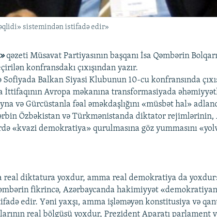
qlidi» sistemindən istifadə edir»
t»
qəzeti Müsavat Partiyasının başqanı İsa Qəmbərin Bolqar
çirilən konfransdakı çıxışından yazır.
 Sofiyada Balkan Siyasi Klubunun 10-cu konfransında çıxı
 İttifaqının Avropa məkanına transformasiyada əhəmiyyətl
na və Gürcüstanla fəal əməkdaşlığını «müsbət hal» adland
rbin Özbəkistan və Türkmənistanda diktator rejimlərinin
lərdə «kvazi demokratiya» qurulmasına göz yummasını «yol
real diktatura yoxdur, amma real demokratiya da yoxdur»,
Qəmbərin fikrincə, Azərbaycanda hakimiyyət «demokratiyanı
tifadə edir. Yəni yaxşı, amma işləməyən konstitusiya və qan
larının real bölgüsü yoxdur, Prezident Aparatı parlament