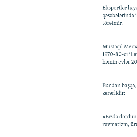
Ekspertlər həyə
qəsəbələrində 
törətmir.
Müstəqil Memar
1970-80-cı ill
həmin evlər 20-
Bundan başqa, 
zərərlidir:
«Bizdə dördünc
revmatizm, ürə