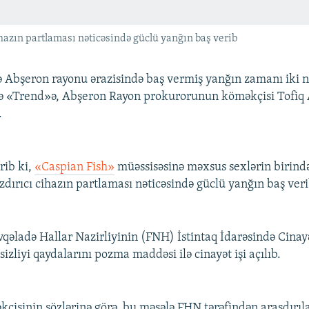
hazın partlaması nəticəsində güclü yanğın baş verib
 Abşeron rayonu ərazisində baş vermiş yanğın zamanı iki n
də «Trend»ə, Abşeron Rayon prokurorunun köməkçisi Tofiq
.
rib ki,
«Caspian Fish»
müəssisəsinə məxsus sexlərin birind
zdırıcı cihazın partlaması nəticəsində güclü yanğın baş veri
övqəladə Hallar Nazirliyinin (FNH) İstintaq İdarəsində Cinay
izliyi qaydalarını pozma maddəsi ilə cinayət işi açılıb.
çisinin sözlərinə görə, bu məsələ FHN tərəfindən araşdırıl