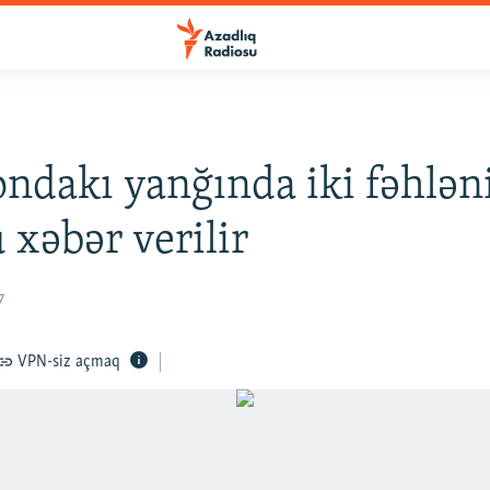
ndakı yanğında iki fəhlən
 xəbər verilir
7
VPN-siz açmaq