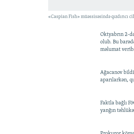
«Caspian Fish» müəssisəsində qızdırıcı ci
Oktyabrın 2-də
olub. Bu barə
məlumat verib
Ağacanov bildi
aparılarkən, qı
Faktla bağlı F
yanğın təhlükəs
Prokuror kömək