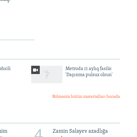
əhsili
Metroda 11 aylıq fasilə:
'Daşınma pulsuz olsun'
Bölmənin bütün materialları burada
4
ənim
Zamin Salayev azadlığa