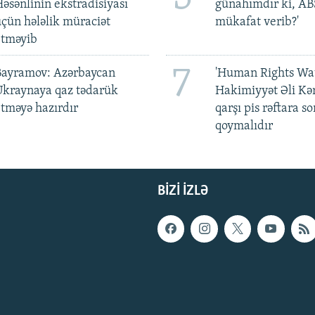
əsənlinin ekstradisiyası
günahımdır ki, A
çün hələlik müraciət
mükafat verib?'
etməyib
7
Bayramov: Azərbaycan
'Human Rights Wat
Ukraynaya qaz tədarük
Hakimiyyət Əli Kə
tməyə hazırdır
qarşı pis rəftara so
qoymalıdır
BIZI IZLƏ