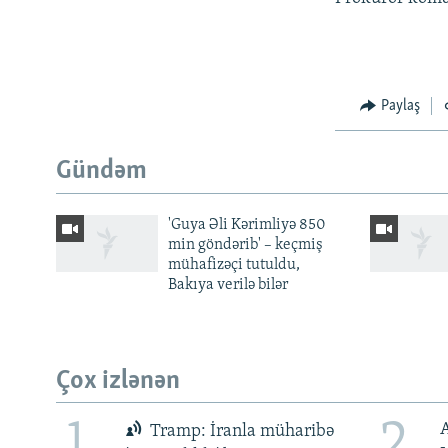
Paylaş
Gündəm
'Guya Əli Kərimliyə 850
min göndərib' – keçmiş
mühafizəçi tutuldu,
Bakıya verilə bilər
Çox izlənən
1
2
Tramp: İranla müharibə