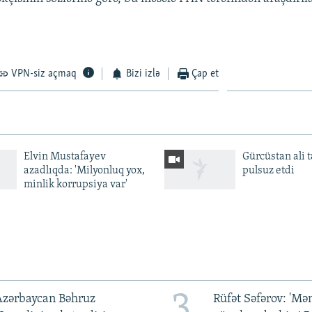
VPN-siz açmaq
Bizi izlə
Çap et
Elvin Mustafayev
Gürcüstan ali t
azadlıqda: 'Milyonluq yox,
pulsuz etdi
minlik korrupsiya var'
3
Azərbaycan Bəhruz
Rüfət Səfərov: 'M