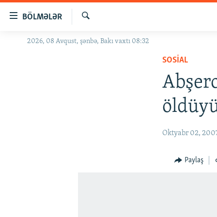
Keçid
BÖLMƏLƏR
linkləri
Axtar
Əsas
2026, 08 Avqust, şənbə, Bakı vaxtı 08:32
GÜNDƏM
məzmuna
SOSIAL
#İZAHLA
qayıt
Əsas
Abşero
KORRUPSIOMETR
naviqasiyaya
#ƏSLINDƏ
qayıt
öldüyü
Axtarışa
FƏRQƏ BAX
keç
QANUNI DOĞRU
Oktyabr 02, 200
ARAŞDIRMA
Paylaş
MULTIMEDIA
RADIO ARXIV
VIDEO
HAQQIMIZDA
FOTOQALEREYA
OXU ZALI