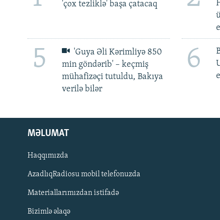
H
'çox tezliklə' başa çatacaq
ü
5
6
'Guya Əli Kərimliyə 850
min göndərib' – keçmiş
e
mühafizəçi tutuldu, Bakıya
verilə bilər
MƏLUMAT
Haqqımızda
AzadlıqRadiosu mobil telefonuzda
Materiallarımızdan istifadə
BIZI IZLƏ
Bizimlə əlaqə