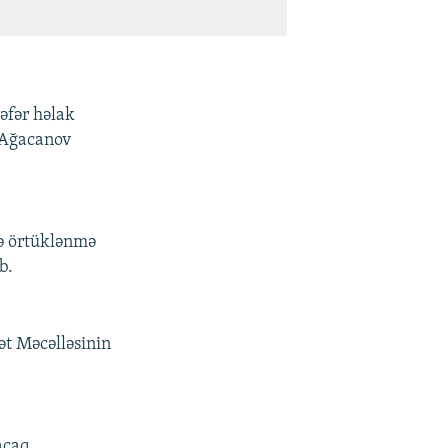
əfər həlak
 Ağacanov
ə örtüklənmə
b.
ət Məcəlləsinin
acaq.