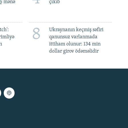
BŞ mənə
çıxıb
8
ch':
Ukraynanın keçmiş səfiri
rimliyə
qanunsuz varlanmada
n
ittiham olunur: 134 min
dollar girov ödəməlidir