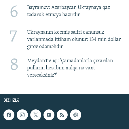
6
Bayramov: Azərbaycan Ukraynaya qaz
tədarük etməyə hazırdır
7
Ukraynanın keçmiş səfiri qanunsuz
varlanmada ittiham olunur: 134 min dollar
girov ödəməlidir
8
MeydanTV işi: 'Çamadanlarla çıxarılan
pulların hesabını xalqa nə vaxt
verəcəksiniz?'
BIZI IZLƏ