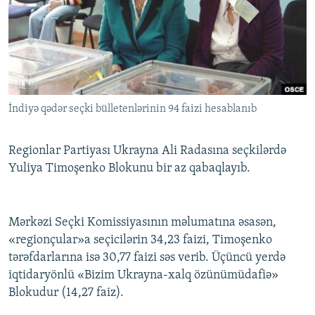
İNFOQRAFIKA
AZƏRBAYCAN ƏDƏBIYYATI KITABXANASI
MISSIYAMIZ
BIZI IZLƏ
KARIKATURA
İSLAM VƏ DEMOKRATIYA
PEŞƏ ETIKASI VƏ JURNALISTIKA STANDARTLARIMIZ
İZ - MƏDƏNIYYƏT PROQRAMI
MATERIALLARIMIZDAN ISTIFADƏ
AZADLIQRADIOSU MOBIL TELEFONUNUZDA
RFE/RL-in bütün saytları
İndiyə qədər seçki bülletenlərinin 94 faizi hesablanıb
BIZIMLƏ ƏLAQƏ
XƏBƏR BÜLLETENLƏRIMIZ
Regionlar Partiyası Ukrayna Ali Radasına seçkilərdə
Yuliya Timoşenko Blokunu bir az qabaqlayıb.
Mərkəzi Seçki Komissiyasının məlumatına əsasən,
«regionçular»a seçicilərin 34,23 faizi, Timoşenko
tərəfdarlarına isə 30,77 faizi səs verib. Üçüncü yerdə
iqtidaryönlü «Bizim Ukrayna-xalq özünümüdafiə»
Blokudur (14,27 faiz).