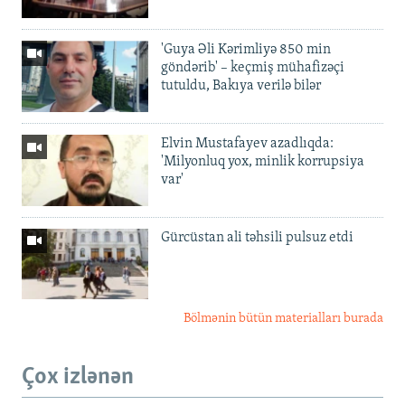
'Guya Əli Kərimliyə 850 min
göndərib' – keçmiş mühafizəçi
tutuldu, Bakıya verilə bilər
Elvin Mustafayev azadlıqda:
'Milyonluq yox, minlik korrupsiya
var'
Gürcüstan ali təhsili pulsuz etdi
Bölmənin bütün materialları burada
Çox izlənən