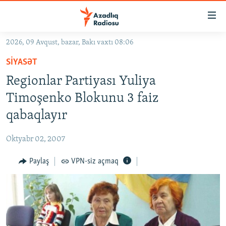
Keçid
linkləri
Əsas
2026, 09 Avqust, bazar, Bakı vaxtı 08:06
məzmuna
GÜNDƏM
SIYASƏT
qayıt
#İZAHLA
Əsas
Regionlar Partiyası Yuliya
KORRUPSIOMETR
naviqasiyaya
Timoşenko Blokunu 3 faiz
qayıt
#ƏSLINDƏ
qabaqlayır
Axtarışa
FƏRQƏ BAX
keç
Oktyabr 02, 2007
QANUNI DOĞRU
Paylaş
VPN-siz açmaq
ARAŞDIRMA
MULTIMEDIA
RADIO ARXIV
VIDEO
HAQQIMIZDA
FOTOQALEREYA
OXU ZALI