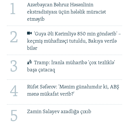
1
Azərbaycan Bəhruz Həsənlinin
ekstradisiyası üçün hələlik müraciət
etməyib
2
'Guya Əli Kərimliyə 850 min göndərib' –
keçmiş mühafizəçi tutuldu, Bakıya verilə
bilər
3
Tramp: İranla müharibə 'çox tezliklə'
başa çatacaq
4
Rüfət Səfərov: 'Mənim günahımdır ki, ABŞ
mənə mükafat verib?'
5
Zamin Salayev azadlığa çıxıb