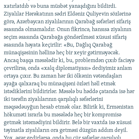
xatırlatdıb və buna müsbət yanaşdığını bildirdi.
Ziyalılar Hərəkatının sədri Eldəniz Quliyevin sözlərinə
görə, Azərbaycan ziyalılarının Qarabağ səfərləri sifariş
əsasında olmamalıdır. Onun fikrincə, hansısa ziyalının
seçim əsasında Qarabağa göndərilməsi xüsusi sifariş
əsasında həyata keçirilir: «Bu, Dağlıq Qarabağ
münaqişəsinin həllinə heç bir xeyir gətirməyəcək.
Ancaq başqa məsələdir ki, bu, problemdən çıxıb faciəyə
çevrilirsə, onda «xalq diplomatiyası» dediyimiz anlam
ortaya çıxır. Bu zaman hər iki ölkənin vətəndaşları
ayağa qalxaraq bu münaqişəni özləri həll etmək
istədiklərini bildirirlər. Məsələ bu həddə çatanda isə hər
iki tərəfin ziyalılarının qarşılıqlı səfərlərini
məqsədəuyğun hesab etmək olar. Bilirik ki, Ermənistan
hökuməti israrla bu məsələdə heç bir kompromisə
getmək istəmədiyini bildirir. Belə bir vaxtda isə xüsusi
təyinatla ziyalıların ora getməsi düzgün addım deyil.
Yox, əgər gedirlərsə, onda bu cür səfərlər qarşılıqlı