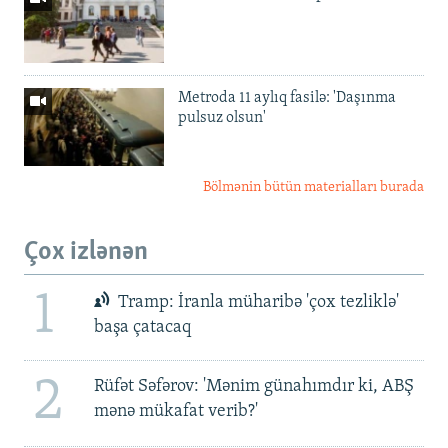
Metroda 11 aylıq fasilə: 'Daşınma
pulsuz olsun'
Bölmənin bütün materialları burada
Çox izlənən
1
Tramp: İranla müharibə 'çox tezliklə'
başa çatacaq
2
Rüfət Səfərov: 'Mənim günahımdır ki, ABŞ
mənə mükafat verib?'