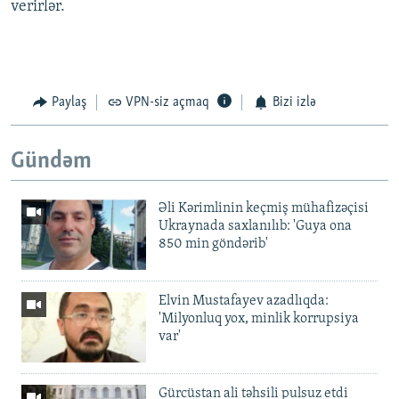
verirlər.
Paylaş
VPN-siz açmaq
Bizi izlə
Gündəm
Əli Kərimlinin keçmiş mühafizəçisi
Ukraynada saxlanılıb: 'Guya ona
850 min göndərib'
Elvin Mustafayev azadlıqda:
'Milyonluq yox, minlik korrupsiya
var'
Gürcüstan ali təhsili pulsuz etdi