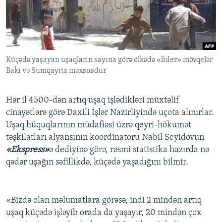
İNFOQRAFIKA
AZƏRBAYCAN ƏDƏBIYYATI KITABXANASI
MISSIYAMIZ
BIZI IZLƏ
KARIKATURA
İSLAM VƏ DEMOKRATIYA
PEŞƏ ETIKASI VƏ JURNALISTIKA STANDARTLARIMIZ
İZ - MƏDƏNIYYƏT PROQRAMI
MATERIALLARIMIZDAN ISTIFADƏ
Küçədə yaşayan uşaqların sayına görə ölkədə «lider» mövqelər
AZADLIQRADIOSU MOBIL TELEFONUNUZDA
RFE/RL-in bütün saytları
Bakı və Sumqayıta məxsusdur
BIZIMLƏ ƏLAQƏ
XƏBƏR BÜLLETENLƏRIMIZ
Hər il 4500-dən artıq uşaq işlədikləri müxtəlif
cinayətlərə görə Daxili İşlər Nazirliyində uçota alınırlar.
Uşaq hüquqlarının müdafiəsi üzrə qeyri-hökumət
təşkilatları alyansının koordinatoru Nabil Seyidovun
«Ekspress»
ə dediyinə görə, rəsmi statistika hazırda nə
qədər uşağın səfillikdə, küçədə yaşadığını bilmir.
«Bizdə olan məlumatlara görəsə, indi 2 mindən artıq
uşaq küçədə işləyib orada da yaşayır, 20 mindən çox