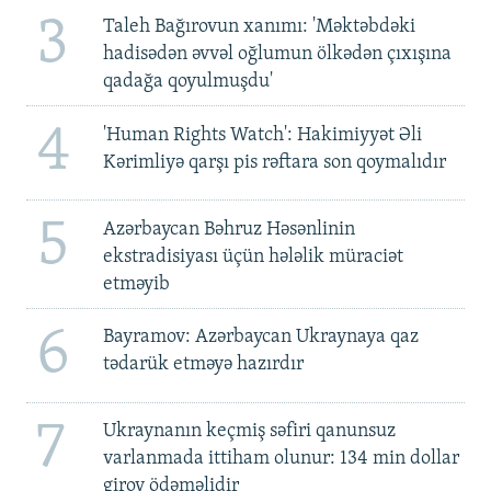
3
Taleh Bağırovun xanımı: 'Məktəbdəki
hadisədən əvvəl oğlumun ölkədən çıxışına
qadağa qoyulmuşdu'
4
'Human Rights Watch': Hakimiyyət Əli
Kərimliyə qarşı pis rəftara son qoymalıdır
5
Azərbaycan Bəhruz Həsənlinin
ekstradisiyası üçün hələlik müraciət
etməyib
6
Bayramov: Azərbaycan Ukraynaya qaz
tədarük etməyə hazırdır
7
Ukraynanın keçmiş səfiri qanunsuz
varlanmada ittiham olunur: 134 min dollar
girov ödəməlidir