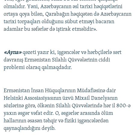
olmalıdır. Yəni, Azərbaycanın əsl tarixi həqiqətlərini
ortaya qoya bilən, Qarabağın həqiqətən də Azərbaycanın
tarixi torpaqları olduğunu sübut etməyi bacaran
adamlar bu səfərlər də iştirak etməlidir».
«Ayna»
qəzeti yazır ki, işgəncələr və hərbçilərlə sərt
davranış Ermənistan Silahlı Qüvvələrinin ciddi
problemi olaraq qalmaqdadır.
Ermənistan İnsan Hüquqlarının Müdafiəsinə dair
Helsinki Assosiasiyasının üzvü Mixail Danelyanın
sözlərinə görə, ölkənin Silahlı Qüvvələrində hər il 800-ə
yaxın əsgər vəfat edir. O, əsgərlər arasında ölüm
hallarının əsasən təhqir və fiziki işgəncələrdən
qaynaqlandığını deyib.