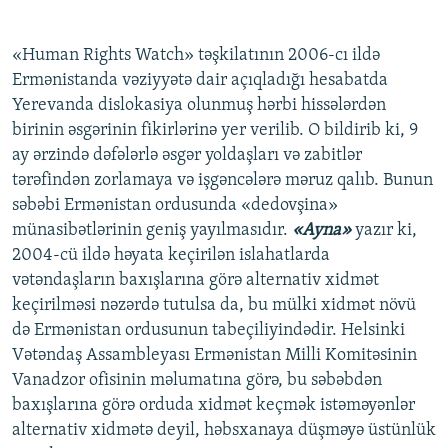
«Human Rights Watch» təşkilatının 2006-cı ildə
Ermənistanda vəziyyətə dair açıqladığı hesabatda
Yerevanda dislokasiya olunmuş hərbi hissələrdən
birinin əsgərinin fikirlərinə yer verilib. O bildirib ki, 9
ay ərzində dəfələrlə əsgər yoldaşları və zabitlər
tərəfindən zorlamaya və işgəncələrə məruz qalıb. Bunun
səbəbi Ermənistan ordusunda «dedovşina»
münasibətlərinin geniş yayılmasıdır.
«Ayna»
yazır ki,
2004-cü ildə həyata keçirilən islahatlarda
vətəndaşların baxışlarına görə alternativ xidmət
keçirilməsi nəzərdə tutulsa da, bu mülki xidmət növü
də Ermənistan ordusunun tabeçiliyindədir. Helsinki
Vətəndaş Assambleyası Ermənistan Milli Komitəsinin
Vanadzor ofisinin məlumatına görə, bu səbəbdən
baxışlarına görə orduda xidmət keçmək istəməyənlər
alternativ xidmətə deyil, həbsxanaya düşməyə üstünlük