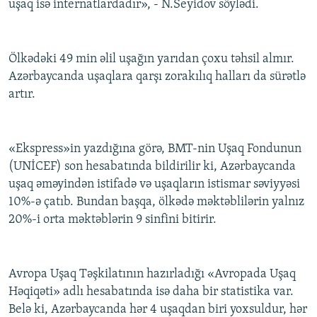
uşaq isə internatlardadır», - N.Seyidov söylədi.
Ölkədəki 49 min əlil uşağın yarıdan çoxu təhsil almır.
Azərbaycanda uşaqlara qarşı zorakılıq halları da sürətlə
artır.
«Ekspress»in yazdığına görə, BMT-nin Uşaq Fondunun
(UNİCEF) son hesabatında bildirilir ki, Azərbaycanda
uşaq əməyindən istifadə və uşaqların istismar səviyyəsi
10%-ə çatıb. Bundan başqa, ölkədə məktəblilərin yalnız
20%-i orta məktəblərin 9 sinfini bitirir.
Avropa Uşaq Təşkilatının hazırladığı «Avropada Uşaq
Həqiqəti» adlı hesabatında isə daha bir statistika var.
Belə ki, Azərbaycanda hər 4 uşaqdan biri yoxsuldur, hər