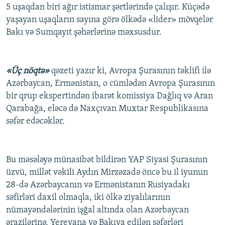
5 uşaqdan biri ağır istismar şərtlərində çalışır. Küçədə
yaşayan uşaqların sayına görə ölkədə «lider» mövqelər
Bakı və Sumqayıt şəhərlərinə məxsusdur.
«Üç nöqtə»
qəzeti yazır ki, Avropa Şurasının təklifi ilə
Azərbaycan, Ermənistan, o cümlədən Avropa Şurasının
bir qrup ekspertindən ibarət komissiya Dağlıq və Aran
Qarabağa, eləcə də Naxçıvan Muxtar Respublikasına
səfər edəcəklər.
Bu məsələyə münasibət bildirən YAP Siyasi Şurasının
üzvü, millət vəkili Aydın Mirzəzadə öncə bu il iyunun
28-də Azərbaycanın və Ermənistanın Rusiyadakı
səfirləri daxil olmaqla, iki ölkə ziyalılarının
nümayəndələrinin işğal altında olan Azərbaycan
ərazilərinə, Yerevana və Bakıya edilən səfərləri