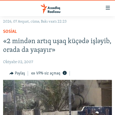
Keçid
linkləri
Əsas
2026, 07 Avqust, cümə, Bakı vaxtı 22:23
məzmuna
GÜNDƏM
SOSIAL
qayıt
#İZAHLA
Əsas
«2 mindən artıq uşaq küçədə işləyib,
KORRUPSIOMETR
naviqasiyaya
orada da yaşayır»
qayıt
#ƏSLINDƏ
Axtarışa
Oktyabr 02, 2007
FƏRQƏ BAX
keç
QANUNI DOĞRU
Paylaş
VPN-siz açmaq
ARAŞDIRMA
MULTIMEDIA
RADIO ARXIV
VIDEO
HAQQIMIZDA
FOTOQALEREYA
OXU ZALI