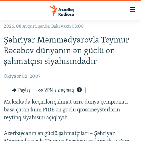
Keçid
linkləri
Əsas
2026, 08 Avqust, şənbə, Bakı vaxtı 03:00
məzmuna
GÜNDƏM
Şəhriyar Məmmədyarovla Teymur
qayıt
#İZAHLA
Əsas
Rəcəbov dünyanın ən güclü on
KORRUPSIOMETR
naviqasiyaya
şahmatçısı siyahısındadır
qayıt
#ƏSLINDƏ
Axtarışa
Oktyabr 02, 2007
FƏRQƏ BAX
keç
QANUNI DOĞRU
Paylaş
VPN-siz açmaq
ARAŞDIRMA
Meksikada keçirilən şahmat üzrə dünya çempionatı
başa çatan kimi FIDE ən güclü qrossmeysterlərin
MULTIMEDIA
reytinq siyahısını açıqlayıb.
RADIO ARXIV
VIDEO
Azərbaycanın ən güclü şahmatçıları – Şəhriyar
HAQQIMIZDA
FOTOQALEREYA
OXU ZALI