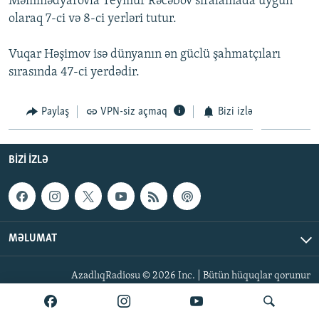
Məmmədyarovla Teymur Rəcəbov sıralamada uyğun
İNFOQRAFIKA
AZƏRBAYCAN ƏDƏBIYYATI KITABXANASI
MISSIYAMIZ
olaraq 7-ci və 8-ci yerləri tutur.
BIZI IZLƏ
KARIKATURA
İSLAM VƏ DEMOKRATIYA
PEŞƏ ETIKASI VƏ JURNALISTIKA STANDARTLARIMIZ
Vuqar Həşimov isə dünyanın ən güclü şahmatçıları
İZ - MƏDƏNIYYƏT PROQRAMI
MATERIALLARIMIZDAN ISTIFADƏ
sırasında 47-ci yerdədir.
AZADLIQRADIOSU MOBIL TELEFONUNUZDA
RFE/RL-in bütün saytları
Paylaş
VPN-siz açmaq
Bizi izlə
BIZIMLƏ ƏLAQƏ
XƏBƏR BÜLLETENLƏRIMIZ
BIZI IZLƏ
MƏLUMAT
AzadlıqRadiosu © 2026 Inc. | Bütün hüquqlar qorunur