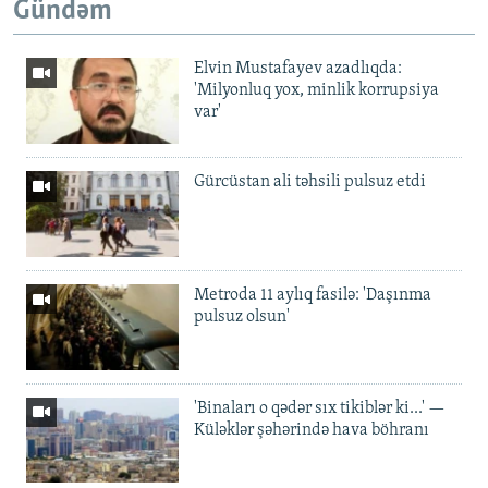
Gündəm
Elvin Mustafayev azadlıqda:
'Milyonluq yox, minlik korrupsiya
var'
Gürcüstan ali təhsili pulsuz etdi
Metroda 11 aylıq fasilə: 'Daşınma
pulsuz olsun'
'Binaları o qədər sıx tikiblər ki...' —
Küləklər şəhərində hava böhranı