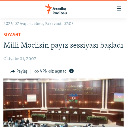
Keçid
linkləri
Əsas
2026, 07 Avqust, cümə, Bakı vaxtı 07:03
məzmuna
GÜNDƏM
SIYASƏT
qayıt
#İZAHLA
Əsas
Milli Məclisin payız sessiyası başladı
KORRUPSIOMETR
naviqasiyaya
qayıt
Oktyabr 01, 2007
#ƏSLINDƏ
Axtarışa
FƏRQƏ BAX
Paylaş
VPN-siz açmaq
keç
QANUNI DOĞRU
ARAŞDIRMA
MULTIMEDIA
RADIO ARXIV
VIDEO
HAQQIMIZDA
FOTOQALEREYA
OXU ZALI