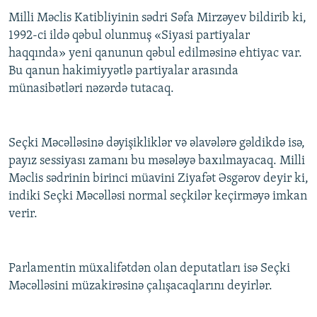
Milli Məclis Katibliyinin sədri Səfa Mirzəyev bildirib ki,
1992-ci ildə qəbul olunmuş «Siyasi partiyalar
haqqında» yeni qanunun qəbul edilməsinə ehtiyac var.
Bu qanun hakimiyyətlə partiyalar arasında
münasibətləri nəzərdə tutacaq.
Seçki Məcəlləsinə dəyişikliklər və əlavələrə gəldikdə isə,
payız sessiyası zamanı bu məsələyə baxılmayacaq. Milli
Məclis sədrinin birinci müavini Ziyafət Əsgərov deyir ki,
indiki Seçki Məcəlləsi normal seçkilər keçirməyə imkan
verir.
Parlamentin müxalifətdən olan deputatları isə Seçki
Məcəlləsini müzakirəsinə çalışacaqlarını deyirlər.