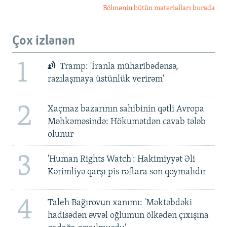
Bölmənin bütün materialları burada
Çox izlənən
1
Tramp: 'İranla müharibədənsə,
razılaşmaya üstünlük verirəm'
2
Xaçmaz bazarının sahibinin qətli Avropa
Məhkəməsində: Hökumətdən cavab tələb
olunur
3
'Human Rights Watch': Hakimiyyət Əli
Kərimliyə qarşı pis rəftara son qoymalıdır
4
Taleh Bağırovun xanımı: 'Məktəbdəki
hadisədən əvvəl oğlumun ölkədən çıxışına