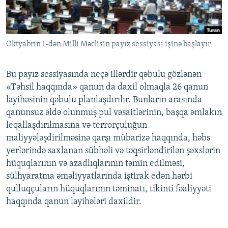
İNFOQRAFIKA
AZƏRBAYCAN ƏDƏBIYYATI KITABXANASI
MISSIYAMIZ
BIZI IZLƏ
KARIKATURA
İSLAM VƏ DEMOKRATIYA
PEŞƏ ETIKASI VƏ JURNALISTIKA STANDARTLARIMIZ
Oktyabrın 1-dən Milli Məclisin payız sessiyası işinə başlayır
İZ - MƏDƏNIYYƏT PROQRAMI
MATERIALLARIMIZDAN ISTIFADƏ
AZADLIQRADIOSU MOBIL TELEFONUNUZDA
RFE/RL-in bütün saytları
Bu payız sessiyasında neçə illərdir qəbulu gözlənən
BIZIMLƏ ƏLAQƏ
«Təhsil haqqında» qanun da daxil olmaqla 26 qanun
layihəsinin qəbulu planlaşdırılır. Bunların arasında
XƏBƏR BÜLLETENLƏRIMIZ
qanunsuz əldə olunmuş pul vəsaitlərinin, başqa əmlakın
leqallaşdırılmasına və terrorçuluğun
maliyyələşdirilməsinə qarşı mübarizə haqqında, həbs
yerlərində saxlanan sübhəli və təqsirləndirilən şəxslərin
hüquqlarının və azadlıqlarının təmin edilməsi,
sülhyaratma əməliyyatlarında iştirak edən hərbi
qulluqçuların hüquqlarının təminatı, tikinti fəaliyyəti
haqqında qanun layihələri daxildir.