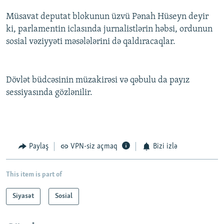
Müsavat deputat blokunun üzvü Pənah Hüseyn deyir
ki, parlamentin iclasında jurnalistlərin həbsi, ordunun
sosial vəziyyəti məsələlərini də qaldıracaqlar.
Dövlət büdcəsinin müzakirəsi və qəbulu da payız
sessiyasında gözlənilir.
Paylaş
VPN-siz açmaq
Bizi izlə
This item is part of
Siyasət
Sosial