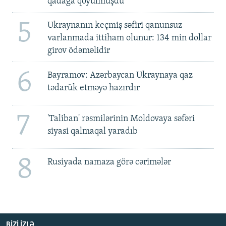
qadağa qoyulmuşdu'
5
Ukraynanın keçmiş səfiri qanunsuz
varlanmada ittiham olunur: 134 min dollar
girov ödəməlidir
6
Bayramov: Azərbaycan Ukraynaya qaz
tədarük etməyə hazırdır
7
'Taliban' rəsmilərinin Moldovaya səfəri
siyasi qalmaqal yaradıb
8
Rusiyada namaza görə cərimələr
BIZI IZLƏ