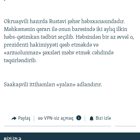
İNFOQRAFIKA
AZƏRBAYCAN ƏDƏBIYYATI KITABXANASI
MISSIYAMIZ
BIZI IZLƏ
KARIKATURA
İSLAM VƏ DEMOKRATIYA
PEŞƏ ETIKASI VƏ JURNALISTIKA STANDARTLARIMIZ
Okruaşvili hazırda Rustavi şəhər həbsxanasındadır.
İZ - MƏDƏNIYYƏT PROQRAMI
MATERIALLARIMIZDAN ISTIFADƏ
Məhkəmənin qərarı ilə onun barəsində iki aylıq ilkin
həbs-qətimkan tədbiri seçilib. Həbsindən bir az əvvəl o,
AZADLIQRADIOSU MOBIL TELEFONUNUZDA
RFE/RL-in bütün saytları
prezidenti hakimiyyəti qəsb etməkdə və
BIZIMLƏ ƏLAQƏ
«arzuolunmaz» şəxsləri məhv etmək cəhdində
təqsirləndirib.
XƏBƏR BÜLLETENLƏRIMIZ
Saakaşvili ittihamları «yalan» adlandırır.
Paylaş
VPN-siz açmaq
Bizi izlə
BIZI IZLƏ