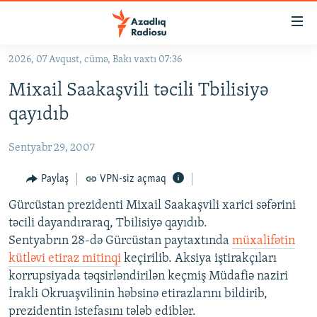
Keçid
linkləri
Əsas
2026, 07 Avqust, cümə, Bakı vaxtı 07:36
məzmuna
GÜNDƏM
Mixail Saakaşvili təcili Tbilisiyə
qayıt
#İZAHLA
Əsas
qayıdıb
KORRUPSIOMETR
naviqasiyaya
qayıt
Sentyabr 29, 2007
#ƏSLINDƏ
Axtarışa
FƏRQƏ BAX
Paylaş
VPN-siz açmaq
keç
QANUNI DOĞRU
Gürcüstan prezidenti Mixail Saakaşvili xarici səfərini
təcili dayandıraraq, Tbilisiyə qayıdıb.
ARAŞDIRMA
Sentyabrın 28-də Gürcüstan paytaxtında
müxalifətin
MULTIMEDIA
kütləvi etiraz mitinqi
keçirilib. Aksiya iştirakçıları
korrupsiyada təqsirləndirilən keçmiş Müdafiə naziri
RADIO ARXIV
VIDEO
İrakli Okruaşvilinin həbsinə etirazlarını bildirib,
HAQQIMIZDA
FOTOQALEREYA
OXU ZALI
prezidentin istefasını tələb ediblər.