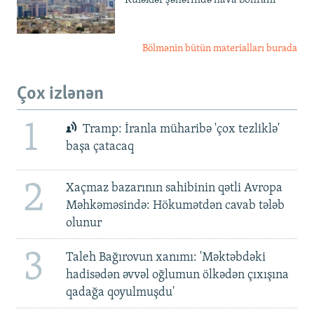
Bölmənin bütün materialları burada
Çox izlənən
1
Tramp: İranla müharibə 'çox tezliklə'
başa çatacaq
2
Xaçmaz bazarının sahibinin qətli Avropa
Məhkəməsində: Hökumətdən cavab tələb
olunur
3
Taleh Bağırovun xanımı: 'Məktəbdəki
hadisədən əvvəl oğlumun ölkədən çıxışına
qadağa qoyulmuşdu'