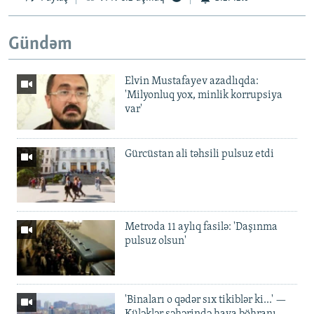
Gündəm
Elvin Mustafayev azadlıqda:
'Milyonluq yox, minlik korrupsiya
var'
Gürcüstan ali təhsili pulsuz etdi
Metroda 11 aylıq fasilə: 'Daşınma
pulsuz olsun'
'Binaları o qədər sıx tikiblər ki...' —
Küləklər şəhərində hava böhranı