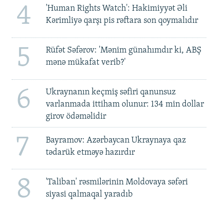
4
'Human Rights Watch': Hakimiyyət Əli
Kərimliyə qarşı pis rəftara son qoymalıdır
5
Rüfət Səfərov: 'Mənim günahımdır ki, ABŞ
mənə mükafat verib?'
6
Ukraynanın keçmiş səfiri qanunsuz
varlanmada ittiham olunur: 134 min dollar
girov ödəməlidir
7
Bayramov: Azərbaycan Ukraynaya qaz
tədarük etməyə hazırdır
8
'Taliban' rəsmilərinin Moldovaya səfəri
siyasi qalmaqal yaradıb