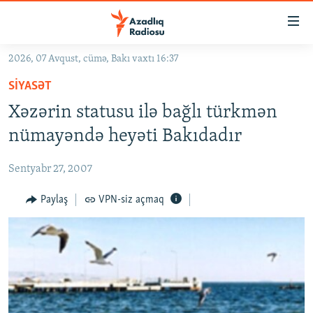
Keçid
linkləri
Əsas
2026, 07 Avqust, cümə, Bakı vaxtı 16:37
məzmuna
GÜNDƏM
SIYASƏT
qayıt
#İZAHLA
Əsas
Xəzərin statusu ilə bağlı türkmən
KORRUPSIOMETR
naviqasiyaya
nümayəndə heyəti Bakıdadır
qayıt
#ƏSLINDƏ
Axtarışa
Sentyabr 27, 2007
FƏRQƏ BAX
keç
QANUNI DOĞRU
Paylaş
VPN-siz açmaq
ARAŞDIRMA
MULTIMEDIA
RADIO ARXIV
VIDEO
HAQQIMIZDA
FOTOQALEREYA
OXU ZALI