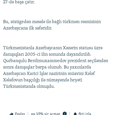
27-də başa çatır.
Bu, sözügedən məsələ ilə bağlı türkmən rəsmisinin
Azərbaycana ilk səfəridir.
Türkmənistanla Azərbaycanın Xəzərin statusu üzrə
danışıqları 2005-ci ilin sonunda dayandırılıb.
Qurbanqulu Berdimuxammedov prezident seçiləndən
sonra danışıqlar bərpa olunub. Bu yaxınlarda
Azərbaycan Xarici İşlər nazirinin müavini Xələf
Xələfovun başçılığı ilə nümayəndə heyəti
Türkmənistanda olmuşdu.
Paylaş
VPN-siz açmaq
Bizi izlə