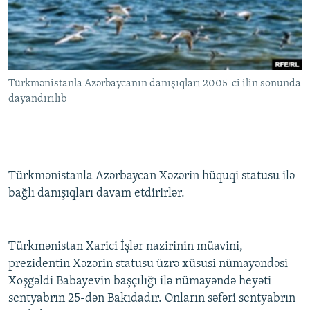
İNFOQRAFIKA
AZƏRBAYCAN ƏDƏBIYYATI KITABXANASI
MISSIYAMIZ
BIZI IZLƏ
KARIKATURA
İSLAM VƏ DEMOKRATIYA
PEŞƏ ETIKASI VƏ JURNALISTIKA STANDARTLARIMIZ
İZ - MƏDƏNIYYƏT PROQRAMI
MATERIALLARIMIZDAN ISTIFADƏ
Türkmənistanla Azərbaycanın danışıqları 2005-ci ilin sonunda
AZADLIQRADIOSU MOBIL TELEFONUNUZDA
RFE/RL-in bütün saytları
dayandırılıb
BIZIMLƏ ƏLAQƏ
XƏBƏR BÜLLETENLƏRIMIZ
Türkmənistanla Azərbaycan Xəzərin hüquqi statusu ilə
bağlı danışıqları davam etdirirlər.
Türkmənistan Xarici İşlər nazirinin müavini,
prezidentin Xəzərin statusu üzrə xüsusi nümayəndəsi
Xoşgəldi Babayevin başçılığı ilə nümayəndə heyəti
sentyabrın 25-dən Bakıdadır. Onların səfəri sentyabrın