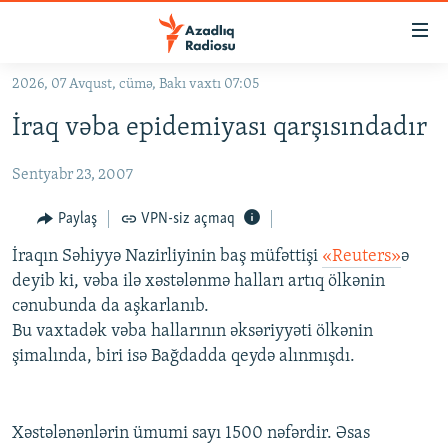
Keçid
linkləri
Əsas
2026, 07 Avqust, cümə, Bakı vaxtı 07:05
məzmuna
GÜNDƏM
İraq vəba epidemiyası qarşısındadır
qayıt
#İZAHLA
Əsas
Sentyabr 23, 2007
KORRUPSIOMETR
naviqasiyaya
qayıt
#ƏSLINDƏ
Paylaş
VPN-siz açmaq
Axtarışa
FƏRQƏ BAX
keç
İraqın Səhiyyə Nazirliyinin baş müfəttişi
«Reuters»
ə
deyib ki, vəba ilə xəstələnmə halları artıq ölkənin
QANUNI DOĞRU
cənubunda da aşkarlanıb.
ARAŞDIRMA
Bu vaxtadək vəba hallarının əksəriyyəti ölkənin
şimalında, biri isə Bağdadda qeydə alınmışdı.
MULTIMEDIA
RADIO ARXIV
VIDEO
HAQQIMIZDA
FOTOQALEREYA
OXU ZALI
Xəstələnənlərin ümumi sayı 1500 nəfərdir. Əsas