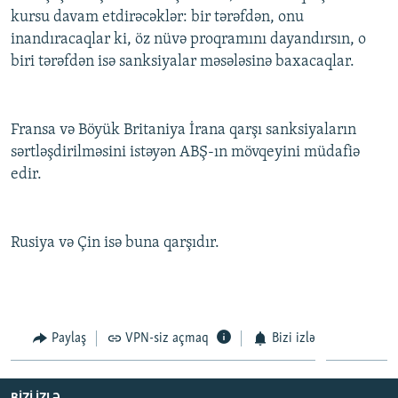
kursu davam etdirəcəklər: bir tərəfdən, onu
İNFOQRAFIKA
AZƏRBAYCAN ƏDƏBIYYATI KITABXANASI
MISSIYAMIZ
BIZI IZLƏ
inandıracaqlar ki, öz nüvə proqramını dayandırsın, o
KARIKATURA
İSLAM VƏ DEMOKRATIYA
PEŞƏ ETIKASI VƏ JURNALISTIKA STANDARTLARIMIZ
biri tərəfdən isə sanksiyalar məsələsinə baxacaqlar.
İZ - MƏDƏNIYYƏT PROQRAMI
MATERIALLARIMIZDAN ISTIFADƏ
AZADLIQRADIOSU MOBIL TELEFONUNUZDA
RFE/RL-in bütün saytları
Fransa və Böyük Britaniya İrana qarşı sanksiyaların
BIZIMLƏ ƏLAQƏ
sərtləşdirilməsini istəyən ABŞ-ın mövqeyini müdafiə
edir.
XƏBƏR BÜLLETENLƏRIMIZ
Rusiya və Çin isə buna qarşıdır.
Paylaş
VPN-siz açmaq
Bizi izlə