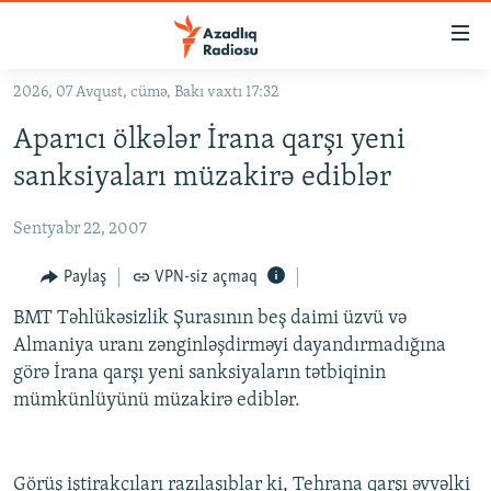
Keçid
linkləri
Əsas
2026, 07 Avqust, cümə, Bakı vaxtı 17:32
məzmuna
GÜNDƏM
Aparıcı ölkələr İrana qarşı yeni
qayıt
#İZAHLA
Əsas
sanksiyaları müzakirə ediblər
KORRUPSIOMETR
naviqasiyaya
qayıt
Sentyabr 22, 2007
#ƏSLINDƏ
Axtarışa
FƏRQƏ BAX
Paylaş
VPN-siz açmaq
keç
QANUNI DOĞRU
BMT Təhlükəsizlik Şurasının beş daimi üzvü və
Almaniya uranı zənginləşdirməyi dayandırmadığına
ARAŞDIRMA
görə İrana qarşı yeni sanksiyaların tətbiqinin
MULTIMEDIA
mümkünlüyünü müzakirə ediblər.
RADIO ARXIV
VIDEO
HAQQIMIZDA
FOTOQALEREYA
OXU ZALI
Görüş iştirakçıları razılaşıblar ki, Tehrana qarşı əvvəlki