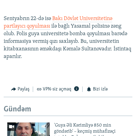
Sentyabrın 22-də isə
Bakı Dövlət Universitetinə
partlayıcı qoyulması
ilə bağlı Yasamal polisinə zəng
olub. Polis guya universitetə bomba qoyulması barədə
informasiya vermiş qızı saxlayıb. Bu, universitetin
kitabxanasının əməkdaşı Kəmalə Sultanovadır. İstintaq
aparılır.
Paylaş
VPN-siz açmaq
Bizi izlə
Gündəm
'Guya Əli Kərimliyə 850 min
göndərib' – keçmiş mühafizəçi