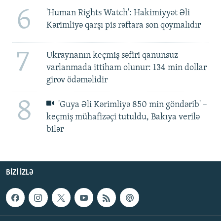
6
'Human Rights Watch': Hakimiyyət Əli
Kərimliyə qarşı pis rəftara son qoymalıdır
7
Ukraynanın keçmiş səfiri qanunsuz
varlanmada ittiham olunur: 134 min dollar
girov ödəməlidir
8
'Guya Əli Kərimliyə 850 min göndərib' –
keçmiş mühafizəçi tutuldu, Bakıya verilə
bilər
BIZI IZLƏ