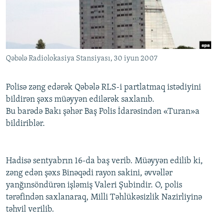
İNFOQRAFIKA
AZƏRBAYCAN ƏDƏBIYYATI KITABXANASI
MISSIYAMIZ
BIZI IZLƏ
KARIKATURA
İSLAM VƏ DEMOKRATIYA
PEŞƏ ETIKASI VƏ JURNALISTIKA STANDARTLARIMIZ
İZ - MƏDƏNIYYƏT PROQRAMI
MATERIALLARIMIZDAN ISTIFADƏ
Qəbələ Radiolokasiya Stansiyası, 30 iyun 2007
AZADLIQRADIOSU MOBIL TELEFONUNUZDA
RFE/RL-in bütün saytları
BIZIMLƏ ƏLAQƏ
Polisə zəng edərək Qəbələ RLS-i partlatmaq istədiyini
XƏBƏR BÜLLETENLƏRIMIZ
bildirən şəxs müəyyən edilərək saxlanıb.
Bu barədə Bakı şəhər Baş Polis İdarəsindən «Turan»a
bildiriblər.
Hadisə sentyabrın 16-da baş verib. Müəyyən edilib ki,
zəng edən şəxs Binəqədi rayon sakini, əvvəllər
yanğınsöndürən işləmiş Valeri Şubindir. O, polis
tərəfindən saxlanaraq, Milli Təhlükəsizlik Nazirliyinə
təhvil verilib.