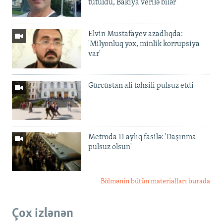
tutuldu, Bakıya verilə bilər
Elvin Mustafayev azadlıqda:
'Milyonluq yox, minlik korrupsiya
var'
Gürcüstan ali təhsili pulsuz etdi
Metroda 11 aylıq fasilə: 'Daşınma
pulsuz olsun'
Bölmənin bütün materialları burada
Çox izlənən