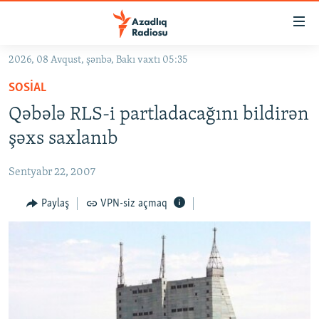
Keçid
linkləri
Əsas
2026, 08 Avqust, şənbə, Bakı vaxtı 05:35
məzmuna
GÜNDƏM
SOSIAL
qayıt
#İZAHLA
Əsas
Qəbələ RLS-i partladacağını bildirən
KORRUPSIOMETR
naviqasiyaya
şəxs saxlanıb
qayıt
#ƏSLINDƏ
Axtarışa
Sentyabr 22, 2007
FƏRQƏ BAX
keç
QANUNI DOĞRU
Paylaş
VPN-siz açmaq
ARAŞDIRMA
MULTIMEDIA
RADIO ARXIV
VIDEO
HAQQIMIZDA
FOTOQALEREYA
OXU ZALI