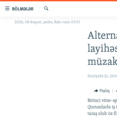
Keçid
BÖLMƏLƏR
linkləri
Axtar
Əsas
2026, 08 Avqust, şənbə, Bakı vaxtı 03:01
GÜNDƏM
məzmuna
#İZAHLA
Altern
qayıt
Əsas
KORRUPSIOMETR
layihə
naviqasiyaya
#ƏSLINDƏ
qayıt
müzaki
Axtarışa
FƏRQƏ BAX
keç
QANUNI DOĞRU
Sentyabr 21, 20
ARAŞDIRMA
MULTIMEDIA
Paylaş
RADIO ARXIV
VIDEO
Birinci vitse-s
Qurumlarla iş 
HAQQIMIZDA
FOTOQALEREYA
OXU ZALI
tanış olub öz f