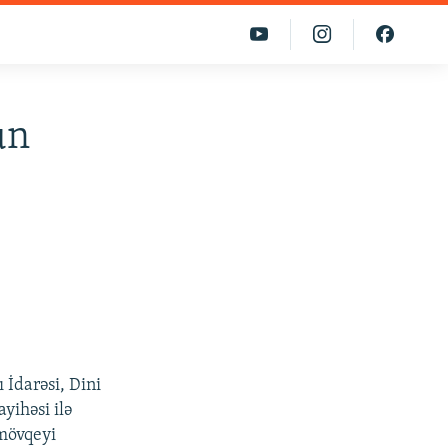
un
 İdarəsi, Dini
yihəsi ilə
 mövqeyi