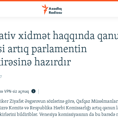
ativ xidmət haqqında qan
si artıq parlamentin
rəsinə hazırdır
07
VPN-siz açmaq
piker Ziyafət Əsgərovun sözlərinə görə, Qafqaz Müsəlmanları
üzrə Komitə və Respublika Hərbi Komissarlığı artıq qanun la
ikirlərini bildiriblər. Venesiya komissiyasının da bu barədə