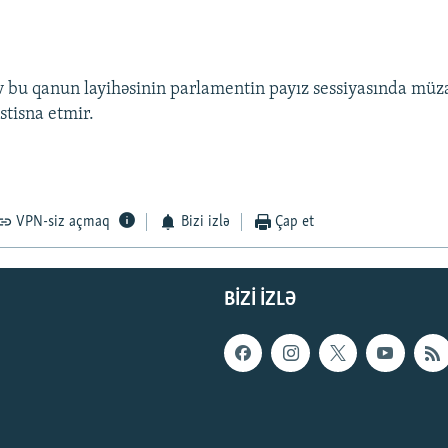
v bu qanun layihəsinin parlamentin payız sessiyasında müz
istisna etmir.
VPN-siz açmaq
Bizi izlə
Çap et
BIZI IZLƏ