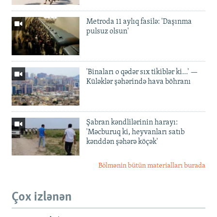
Metroda 11 aylıq fasilə: 'Daşınma
pulsuz olsun'
'Binaları o qədər sıx tikiblər ki...' —
Küləklər şəhərində hava böhranı
Şabran kəndlilərinin harayı:
'Məcburuq ki, heyvanları satıb
kənddən şəhərə köçək'
Bölmənin bütün materialları burada
Çox izlənən