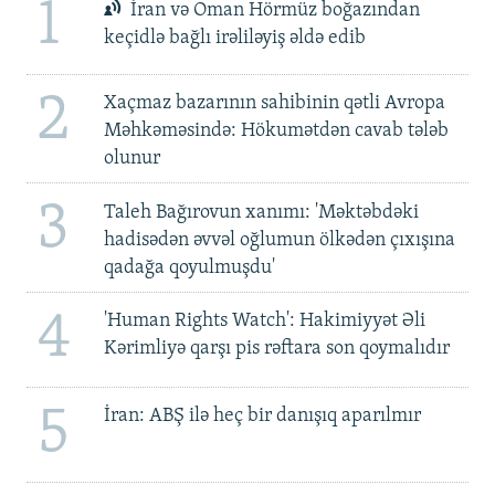
1
İran və Oman Hörmüz boğazından
keçidlə bağlı irəliləyiş əldə edib
2
Xaçmaz bazarının sahibinin qətli Avropa
Məhkəməsində: Hökumətdən cavab tələb
olunur
3
Taleh Bağırovun xanımı: 'Məktəbdəki
hadisədən əvvəl oğlumun ölkədən çıxışına
qadağa qoyulmuşdu'
4
'Human Rights Watch': Hakimiyyət Əli
Kərimliyə qarşı pis rəftara son qoymalıdır
5
İran: ABŞ ilə heç bir danışıq aparılmır