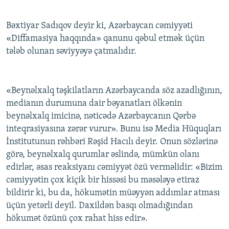
Bəxtiyar Sadıqov deyir ki, Azərbaycan cəmiyyəti
«Diffamasiya haqqında» qanunu qəbul etmək üçün
tələb olunan səviyyəyə çatmalıdır.
«Beynəlxalq təşkilatların Azərbaycanda söz azadlığının,
medianın durumuna dair bəyanatları ölkənin
beynəlxalq imicinə, nəticədə Azərbaycanın Qərbə
inteqrasiyasına zərər vurur». Bunu isə Media Hüquqları
İnstitutunun rəhbəri Rəşid Hacılı deyir. Onun sözlərinə
görə, beynəlxalq qurumlar əslində, mümkün olanı
edirlər, əsas reaksiyanı cəmiyyət özü verməlidir: «Bizim
cəmiyyətin çox kiçik bir hissəsi bu məsələyə etiraz
bildirir ki, bu da, hökumətin müəyyən addımlar atması
üçün yetərli deyil. Daxildən basqı olmadığından
hökumət özünü çox rahat hiss edir».