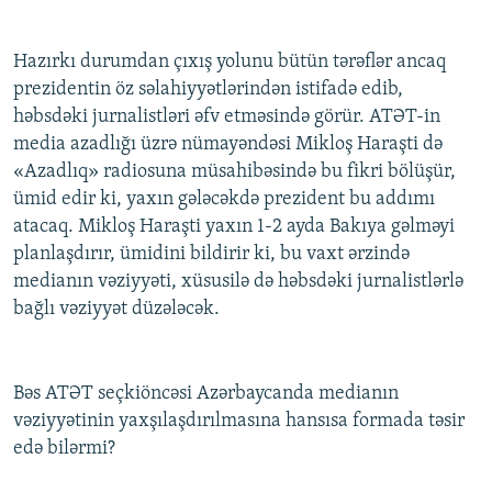
Hazırkı durumdan çıxış yolunu bütün tərəflər ancaq
prezidentin öz səlahiyyətlərindən istifadə edib,
həbsdəki jurnalistləri əfv etməsində görür. ATƏT-in
media azadlığı üzrə nümayəndəsi Mikloş Haraşti də
«Azadlıq» radiosuna müsahibəsində bu fikri bölüşür,
ümid edir ki, yaxın gələcəkdə prezident bu addımı
atacaq. Mikloş Haraşti yaxın 1-2 ayda Bakıya gəlməyi
planlaşdırır, ümidini bildirir ki, bu vaxt ərzində
medianın vəziyyəti, xüsusilə də həbsdəki jurnalistlərlə
bağlı vəziyyət düzələcək.
Bəs ATƏT seçkiöncəsi Azərbaycanda medianın
vəziyyətinin yaxşılaşdırılmasına hansısa formada təsir
edə bilərmi?