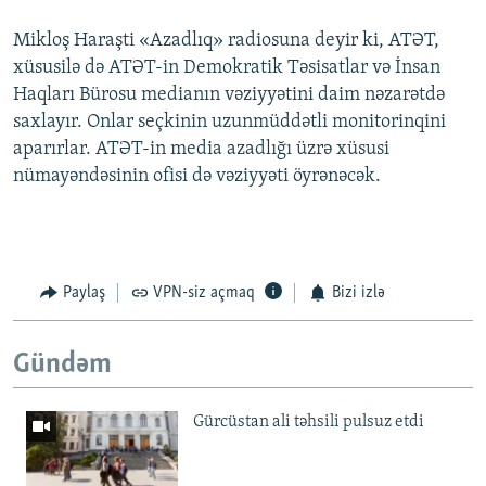
Mikloş Haraşti «Azadlıq» radiosuna deyir ki, ATƏT,
xüsusilə də ATƏT-in Demokratik Təsisatlar və İnsan
Haqları Bürosu medianın vəziyyətini daim nəzarətdə
saxlayır. Onlar seçkinin uzunmüddətli monitorinqini
aparırlar. ATƏT-in media azadlığı üzrə xüsusi
nümayəndəsinin ofisi də vəziyyəti öyrənəcək.
Paylaş
VPN-siz açmaq
Bizi izlə
Gündəm
Gürcüstan ali təhsili pulsuz etdi