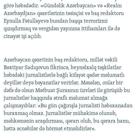
görə həbsdədir. «Gündəlik Azərbaycan» və «Realnı
Azərbaydjan» qəzetlərinin təsisçisi və baş redaktoru
Eynulla Fətullayevə bundan başqa terrorizmi
qızışdırmaq və vergidən yayınma ittihamları ilə də
cinayət işi açılıb.
Azərbaycan qəzetinin baş redaktoru, millət vəkili
Bəxtiyar Sadıqovun fikrincə, beynəlxalq təşkilatlar
həbsdəki jurnalistlərlə bağlı kifayət qədər məlumatlı
deyillər deyə bəyanatlar verirlər. Məsələn, onlar bir
dəfə də olsun Mətbuat Şurasının üzvləri ilə görüşüb bu
jurnalistlər haqqında ətraflı məlumat almağa
çalışmayıblar: «Bu gün çağırışla jurnalisti həbsxanadan
buraxmaq olmaz. Jurnalistlər mühakimə olunub,
məhkəmənin araşdırması, qərarı olub, bu qərara hamı,
hətta əcnəbilər də hörmət etməlidirlər».