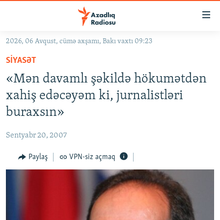
Keçid
linkləri
Əsas
2026, 06 Avqust, cümə axşamı, Bakı vaxtı 09:23
məzmuna
GÜNDƏM
SIYASƏT
qayıt
#İZAHLA
Əsas
«Mən davamlı şəkildə hökumətdən
KORRUPSIOMETR
naviqasiyaya
xahiş edəcəyəm ki, jurnalistləri
qayıt
#ƏSLINDƏ
buraxsın»
Axtarışa
FƏRQƏ BAX
keç
Sentyabr 20, 2007
QANUNI DOĞRU
Paylaş
VPN-siz açmaq
ARAŞDIRMA
MULTIMEDIA
RADIO ARXIV
VIDEO
HAQQIMIZDA
FOTOQALEREYA
OXU ZALI