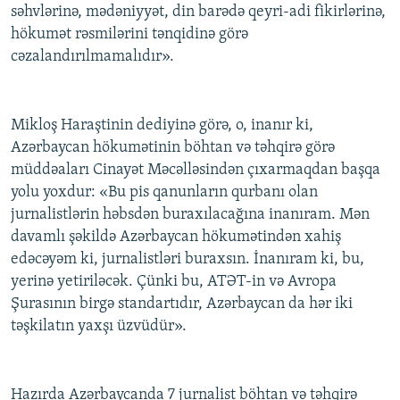
səhvlərinə, mədəniyyət, din barədə qeyri-adi fikirlərinə,
hökumət rəsmilərini tənqidinə görə
cəzalandırılmamalıdır».
Mikloş Haraştinin dediyinə görə, o, inanır ki,
Azərbaycan hökumətinin böhtan və təhqirə görə
müddəaları Cinayət Məcəlləsindən çıxarmaqdan başqa
yolu yoxdur: «Bu pis qanunların qurbanı olan
jurnalistlərin həbsdən buraxılacağına inanıram. Mən
davamlı şəkildə Azərbaycan hökumətindən xahiş
edəcəyəm ki, jurnalistləri buraxsın. İnanıram ki, bu,
yerinə yetiriləcək. Çünki bu, ATƏT-in və Avropa
Şurasının birgə standartıdır, Azərbaycan da hər iki
təşkilatın yaxşı üzvüdür».
Hazırda Azərbaycanda 7 jurnalist böhtan və təhqirə