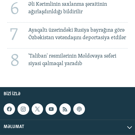
6
Əli Kərimlinin saxlanma şəraitinin
ağırlaşdırıldığı bildirilir
7
Ayaqaltı üzərindəki Rusiya bayrağına görə
Özbəkistan vətəndaşını deportasiya etdilər
8
'Taliban' rəsmilərinin Moldovaya səfəri
siyasi qalmaqal yaradıb
BIZI IZLƏ
MƏLUMAT