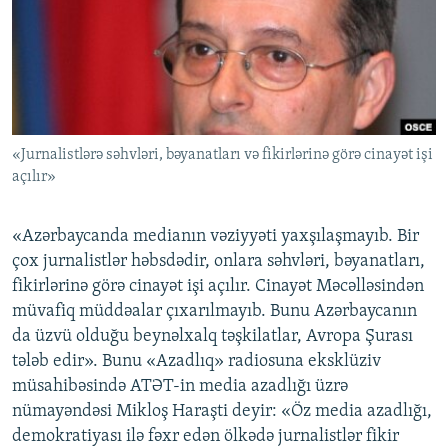
İNFOQRAFIKA
AZƏRBAYCAN ƏDƏBIYYATI KITABXANASI
MISSIYAMIZ
BIZI IZLƏ
KARIKATURA
İSLAM VƏ DEMOKRATIYA
PEŞƏ ETIKASI VƏ JURNALISTIKA STANDARTLARIMIZ
İZ - MƏDƏNIYYƏT PROQRAMI
MATERIALLARIMIZDAN ISTIFADƏ
AZADLIQRADIOSU MOBIL TELEFONUNUZDA
RFE/RL-in bütün saytları
«Jurnalistlərə səhvləri, bəyanatları və fikirlərinə görə cinayət işi
BIZIMLƏ ƏLAQƏ
açılır»
XƏBƏR BÜLLETENLƏRIMIZ
«Azərbaycanda medianın vəziyyəti yaxşılaşmayıb. Bir
çox jurnalistlər həbsdədir, onlara səhvləri, bəyanatları,
fikirlərinə görə cinayət işi açılır. Cinayət Məcəlləsindən
müvafiq müddəalar çıxarılmayıb. Bunu Azərbaycanın
da üzvü olduğu beynəlxalq təşkilatlar, Avropa Şurası
tələb edir». Bunu «Azadlıq» radiosuna eksklüziv
müsahibəsində ATƏT-in media azadlığı üzrə
nümayəndəsi Mikloş Haraşti deyir: «Öz media azadlığı,
demokratiyası ilə fəxr edən ölkədə jurnalistlər fikir