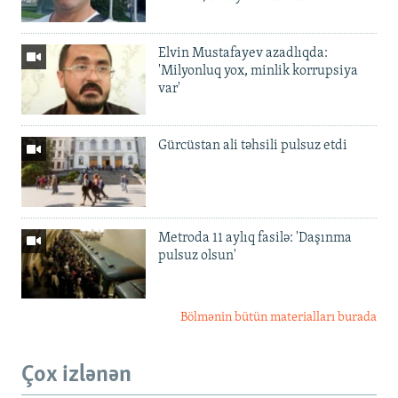
Elvin Mustafayev azadlıqda:
'Milyonluq yox, minlik korrupsiya
var'
Gürcüstan ali təhsili pulsuz etdi
Metroda 11 aylıq fasilə: 'Daşınma
pulsuz olsun'
Bölmənin bütün materialları burada
Çox izlənən