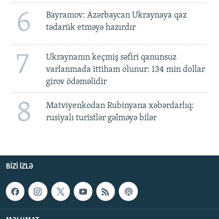
6
Bayramov: Azərbaycan Ukraynaya qaz
tədarük etməyə hazırdır
7
Ukraynanın keçmiş səfiri qanunsuz
varlanmada ittiham olunur: 134 min dollar
girov ödəməlidir
8
Matviyenkodan Rubinyana xəbərdarlıq:
rusiyalı turistlər gəlməyə bilər
BIZI IZLƏ