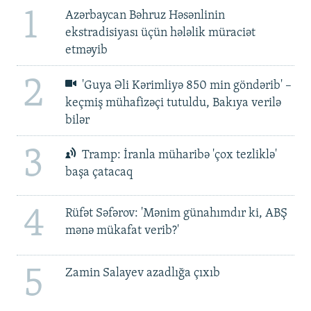
1
Azərbaycan Bəhruz Həsənlinin
ekstradisiyası üçün hələlik müraciət
etməyib
2
'Guya Əli Kərimliyə 850 min göndərib' –
keçmiş mühafizəçi tutuldu, Bakıya verilə
bilər
3
Tramp: İranla müharibə 'çox tezliklə'
başa çatacaq
4
Rüfət Səfərov: 'Mənim günahımdır ki, ABŞ
mənə mükafat verib?'
5
Zamin Salayev azadlığa çıxıb