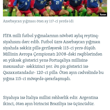
İNFOQRAFIKA
AZƏRBAYCAN ƏDƏBIYYATI KITABXANASI
MISSIYAMIZ
BIZI IZLƏ
KARIKATURA
İSLAM VƏ DEMOKRATIYA
PEŞƏ ETIKASI VƏ JURNALISTIKA STANDARTLARIMIZ
Azərbaycan yığması ötən ay 117-ci yerdə idi
İZ - MƏDƏNIYYƏT PROQRAMI
MATERIALLARIMIZDAN ISTIFADƏ
AZADLIQRADIOSU MOBIL TELEFONUNUZDA
RFE/RL-in bütün saytları
FİFA milli futbol yığmalarının növbəti aylıq reytinq-
BIZIMLƏ ƏLAQƏ
siyahısını dərc edib. Futbol üzrə Azərbaycan yığması
siyahıda səkkiz pillə geriləyərək 115-ci yerə düşüb.
XƏBƏR BÜLLETENLƏRIMIZ
Millinin Avropa Çempionatı 2008-dəki rəqiblərindən
ən yüksək göstərici yenə Portuqaliya millisinə
məxsusdur- səkkizinci yer. Ən pis göstərici isə
Qazaxıstandadır- 120-ci pillə. Ötən ayın cədvəlində bu
yığma 115-ci mövqedə qərarlaşmışdı.
Siyahıya isə İtaliya millisi rəhbərlik edir. Argentina
ikinci, ötən ayın birincisi Braziliya isə üçüncüdür.