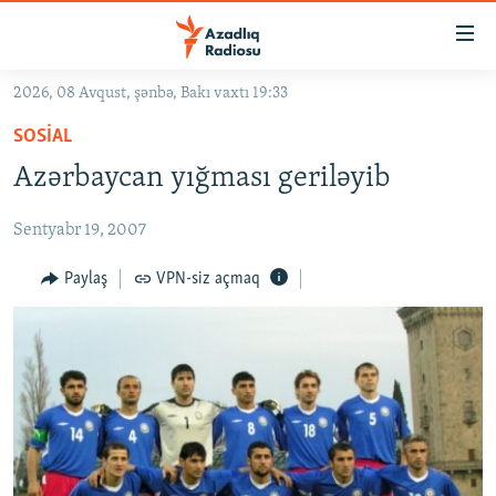
Keçid
linkləri
Əsas
2026, 08 Avqust, şənbə, Bakı vaxtı 19:33
məzmuna
GÜNDƏM
SOSIAL
qayıt
#İZAHLA
Əsas
Azərbaycan yığması geriləyib
KORRUPSIOMETR
naviqasiyaya
qayıt
Sentyabr 19, 2007
#ƏSLINDƏ
Axtarışa
FƏRQƏ BAX
Paylaş
VPN-siz açmaq
keç
QANUNI DOĞRU
ARAŞDIRMA
MULTIMEDIA
RADIO ARXIV
VIDEO
HAQQIMIZDA
FOTOQALEREYA
OXU ZALI