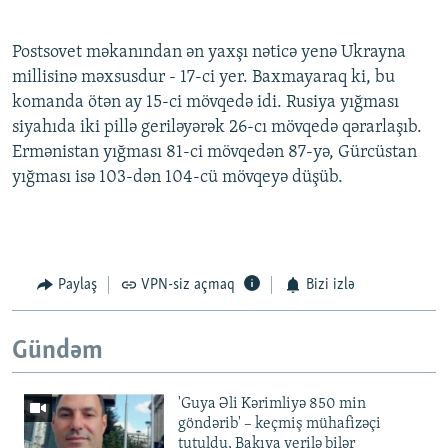
Postsovet məkanından ən yaxşı nəticə yenə Ukrayna
millisinə məxsusdur - 17-ci yer. Baxmayaraq ki, bu
komanda ötən ay 15-ci mövqedə idi. Rusiya yığması
siyahıda iki pillə geriləyərək 26-cı mövqedə qərarlaşıb.
Ermənistan yığması 81-ci mövqedən 87-yə, Gürcüstan
yığması isə 103-dən 104-cü mövqeyə düşüb.
Paylaş
VPN-siz açmaq
Bizi izlə
Gündəm
'Guya Əli Kərimliyə 850 min
göndərib' – keçmiş mühafizəçi
tutuldu, Bakıya verilə bilər