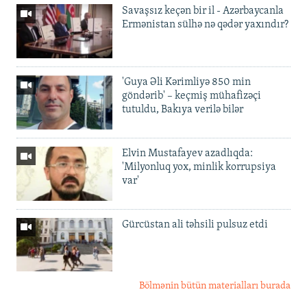
Savaşsız keçən bir il - Azərbaycanla
Ermənistan sülhə nə qədər yaxındır?
'Guya Əli Kərimliyə 850 min
göndərib' – keçmiş mühafizəçi
tutuldu, Bakıya verilə bilər
Elvin Mustafayev azadlıqda:
'Milyonluq yox, minlik korrupsiya
var'
Gürcüstan ali təhsili pulsuz etdi
Bölmənin bütün materialları burada