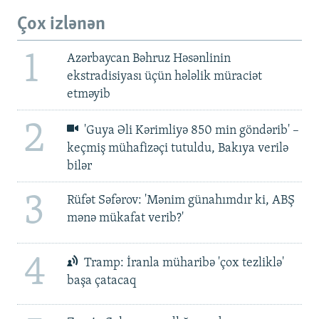
Çox izlənən
1
Azərbaycan Bəhruz Həsənlinin
ekstradisiyası üçün hələlik müraciət
etməyib
2
'Guya Əli Kərimliyə 850 min göndərib' –
keçmiş mühafizəçi tutuldu, Bakıya verilə
bilər
3
Rüfət Səfərov: 'Mənim günahımdır ki, ABŞ
mənə mükafat verib?'
4
Tramp: İranla müharibə 'çox tezliklə'
başa çatacaq