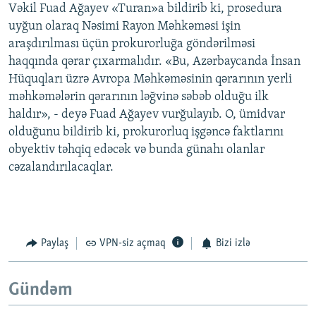
Vəkil Fuad Ağayev «Turan»a bildirib ki, prosedura
uyğun olaraq Nəsimi Rayon Məhkəməsi işin
araşdırılması üçün prokurorluğa göndərilməsi
haqqında qərar çıxarmalıdır. «Bu, Azərbaycanda İnsan
Hüquqları üzrə Avropa Məhkəməsinin qərarının yerli
məhkəmələrin qərarının ləğvinə səbəb olduğu ilk
haldır», - deyə Fuad Ağayev vurğulayıb. O, ümidvar
olduğunu bildirib ki, prokurorluq işgəncə faktlarını
obyektiv təhqiq edəcək və bunda günahı olanlar
cəzalandırılacaqlar.
Paylaş
VPN-siz açmaq
Bizi izlə
Gündəm