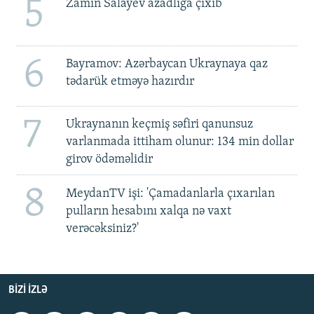
5
Zamin Salayev azadlığa çıxıb
6
Bayramov: Azərbaycan Ukraynaya qaz
tədarük etməyə hazırdır
7
Ukraynanın keçmiş səfiri qanunsuz
varlanmada ittiham olunur: 134 min dollar
girov ödəməlidir
8
MeydanTV işi: 'Çamadanlarla çıxarılan
pulların hesabını xalqa nə vaxt
verəcəksiniz?'
BIZI IZLƏ