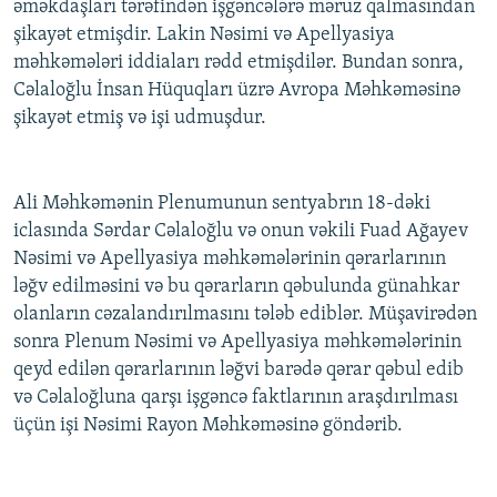
əməkdaşları tərəfindən işgəncələrə məruz qalmasından
şikayət etmişdir. Lakin Nəsimi və Apellyasiya
məhkəmələri iddiaları rədd etmişdilər. Bundan sonra,
Cəlaloğlu İnsan Hüquqları üzrə Avropa Məhkəməsinə
şikayət etmiş və işi udmuşdur.
Ali Məhkəmənin Plenumunun sentyabrın 18-dəki
iclasında Sərdar Cəlaloğlu və onun vəkili Fuad Ağayev
Nəsimi və Apellyasiya məhkəmələrinin qərarlarının
ləğv edilməsini və bu qərarların qəbulunda günahkar
olanların cəzalandırılmasını tələb ediblər. Müşavirədən
sonra Plenum Nəsimi və Apellyasiya məhkəmələrinin
qeyd edilən qərarlarının ləğvi barədə qərar qəbul edib
və Cəlaloğluna qarşı işgəncə faktlarının araşdırılması
üçün işi Nəsimi Rayon Məhkəməsinə göndərib.