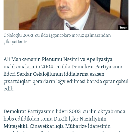
İNFOQRAFIKA
AZƏRBAYCAN ƏDƏBIYYATI KITABXANASI
MISSIYAMIZ
BIZI IZLƏ
KARIKATURA
İSLAM VƏ DEMOKRATIYA
PEŞƏ ETIKASI VƏ JURNALISTIKA STANDARTLARIMIZ
İZ - MƏDƏNIYYƏT PROQRAMI
MATERIALLARIMIZDAN ISTIFADƏ
Cəlaloğlu 2003-cü ildə işgəncələrə məruz qalmasından
AZADLIQRADIOSU MOBIL TELEFONUNUZDA
RFE/RL-in bütün saytları
şikayətlənir
BIZIMLƏ ƏLAQƏ
XƏBƏR BÜLLETENLƏRIMIZ
Ali Məhkəmənin Plenumu Nəsimi və Apellyasiya
məhkəmələrinin 2004-cü ildə Demokrat Partiyasının
lideri Sərdar Cəlaloğlunun iddialarına əsasən
çıxartdıqları qərarların ləğv edilməsi barədə qərar qəbul
edib.
Demokrat Partiyasının lideri 2003-cü ilin oktyabrında
həbs edildikdən sonra Daxili İşlər Nazirliyinin
Mütəşəkkil Cinayətkarlıqla Mübarizə İdarəsinin