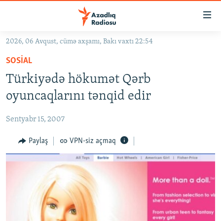
Keçid
linkləri
Əsas
2026, 06 Avqust, cümə axşamı, Bakı vaxtı 22:54
məzmuna
GÜNDƏM
SOSIAL
qayıt
#İZAHLA
Əsas
Türkiyədə hökumət Qərb
KORRUPSIOMETR
naviqasiyaya
oyuncaqlarını tənqid edir
qayıt
#ƏSLINDƏ
Axtarışa
Sentyabr 15, 2007
FƏRQƏ BAX
keç
QANUNI DOĞRU
Paylaş
VPN-siz açmaq
ARAŞDIRMA
MULTIMEDIA
RADIO ARXIV
VIDEO
HAQQIMIZDA
FOTOQALEREYA
OXU ZALI