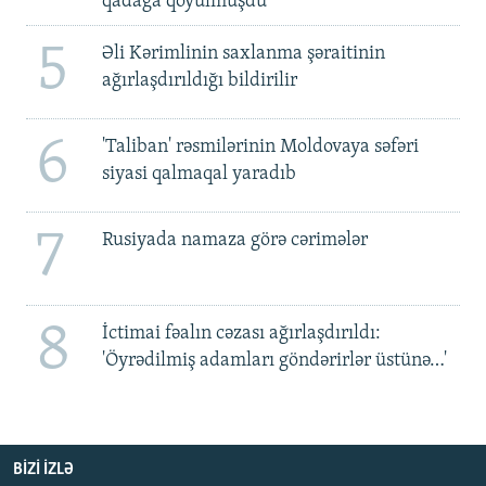
qadağa qoyulmuşdu'
5
Əli Kərimlinin saxlanma şəraitinin
ağırlaşdırıldığı bildirilir
6
'Taliban' rəsmilərinin Moldovaya səfəri
siyasi qalmaqal yaradıb
7
Rusiyada namaza görə cərimələr
8
İctimai fəalın cəzası ağırlaşdırıldı:
'Öyrədilmiş adamları göndərirlər üstünə…'
BIZI IZLƏ