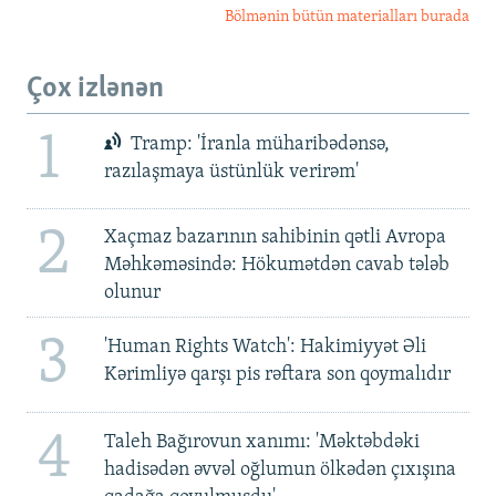
Bölmənin bütün materialları burada
Çox izlənən
1
Tramp: 'İranla müharibədənsə,
razılaşmaya üstünlük verirəm'
2
Xaçmaz bazarının sahibinin qətli Avropa
Məhkəməsində: Hökumətdən cavab tələb
olunur
3
'Human Rights Watch': Hakimiyyət Əli
Kərimliyə qarşı pis rəftara son qoymalıdır
4
Taleh Bağırovun xanımı: 'Məktəbdəki
hadisədən əvvəl oğlumun ölkədən çıxışına