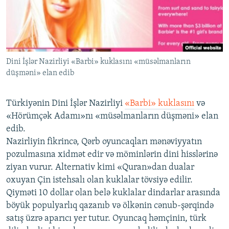
İNFOQRAFIKA
AZƏRBAYCAN ƏDƏBIYYATI KITABXANASI
MISSIYAMIZ
BIZI IZLƏ
KARIKATURA
İSLAM VƏ DEMOKRATIYA
PEŞƏ ETIKASI VƏ JURNALISTIKA STANDARTLARIMIZ
İZ - MƏDƏNIYYƏT PROQRAMI
MATERIALLARIMIZDAN ISTIFADƏ
Dini İşlər Nazirliyi «Barbi» kuklasını «müsəlmanların
AZADLIQRADIOSU MOBIL TELEFONUNUZDA
RFE/RL-in bütün saytları
düşməni» elan edib
BIZIMLƏ ƏLAQƏ
XƏBƏR BÜLLETENLƏRIMIZ
Türkiyənin Dini İşlər Nazirliyi
«Barbi» kuklasını
və
«Hörümçək Adamı»nı «müsəlmanların düşməni» elan
edib.
Nazirliyin fikrincə, Qərb oyuncaqları mənəviyyatın
pozulmasına xidmət edir və möminlərin dini hisslərinə
ziyan vurur. Alternativ kimi «Quran»dan dualar
oxuyan Çin istehsalı olan kuklalar tövsiyə edilir.
Qiyməti 10 dollar olan belə kuklalar dindarlar arasında
böyük populyarlıq qazanıb və ölkənin cənub-şərqində
satış üzrə aparıcı yer tutur. Oyuncaq həmçinin, türk