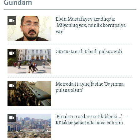
Gündəm
Elvin Mustafayev azadlıqda:
'Milyonluq yox, minlik korrupsiya
var'
Gürcüstan ali təhsili pulsuz etdi
Metroda 11 aylıq fasilə: 'Daşınma
pulsuz olsun'
'Binaları o qədər sıx tikiblər ki...' —
Küləklər şəhərində hava böhranı