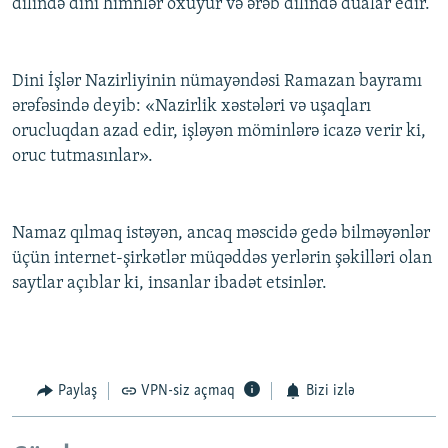
dilində dini himnlər oxuyur və ərəb dilində dualar edir.
Dini İşlər Nazirliyinin nümayəndəsi Ramazan bayramı
ərəfəsində deyib: «Nazirlik xəstələri və uşaqları
orucluqdan azad edir, işləyən möminlərə icazə verir ki,
oruc tutmasınlar».
Namaz qılmaq istəyən, ancaq məscidə gedə bilməyənlər
üçün internet-şirkətlər müqəddəs yerlərin şəkilləri olan
saytlar açıblar ki, insanlar ibadət etsinlər.
Paylaş
VPN-siz açmaq
Bizi izlə