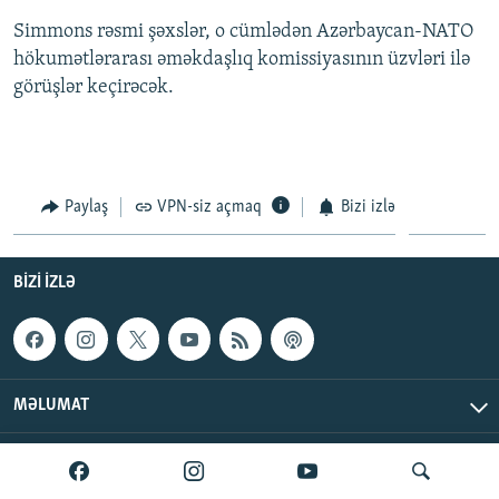
İNFOQRAFIKA
AZƏRBAYCAN ƏDƏBIYYATI KITABXANASI
MISSIYAMIZ
Simmons rəsmi şəxslər, o cümlədən Azərbaycan-NATO
BIZI IZLƏ
hökumətlərarası əməkdaşlıq komissiyasının üzvləri ilə
KARIKATURA
İSLAM VƏ DEMOKRATIYA
PEŞƏ ETIKASI VƏ JURNALISTIKA STANDARTLARIMIZ
görüşlər keçirəcək.
İZ - MƏDƏNIYYƏT PROQRAMI
MATERIALLARIMIZDAN ISTIFADƏ
AZADLIQRADIOSU MOBIL TELEFONUNUZDA
RFE/RL-in bütün saytları
BIZIMLƏ ƏLAQƏ
Paylaş
VPN-siz açmaq
Bizi izlə
XƏBƏR BÜLLETENLƏRIMIZ
BIZI IZLƏ
MƏLUMAT
AzadlıqRadiosu © 2026 Inc. | Bütün hüquqlar qorunur