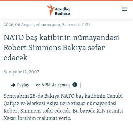
Keçid
linkləri
Əsas
2026, 06 Avqust, cümə axşamı, Bakı vaxtı 11:21
məzmuna
GÜNDƏM
NATO baş katibinin nümayəndəsi
qayıt
#İZAHLA
Əsas
Robert Simmons Bakıya səfər
KORRUPSIOMETR
naviqasiyaya
edəcək
qayıt
#ƏSLINDƏ
Axtarışa
Sentyabr 12, 2007
FƏRQƏ BAX
keç
QANUNI DOĞRU
Paylaş
VPN-siz açmaq
ARAŞDIRMA
Sentyabrın 28-də Bakıya NATO baş katibinin Cənubi
Qafqaz və Mərkəzi Asiya üzrə xüsusi nümayəndəsi
MULTIMEDIA
Robert Simmons səfər edəcək. Bu barədə XİN rəsmisi
RADIO ARXIV
VIDEO
Xəzər İbrahim məlumat verib.
HAQQIMIZDA
FOTOQALEREYA
OXU ZALI