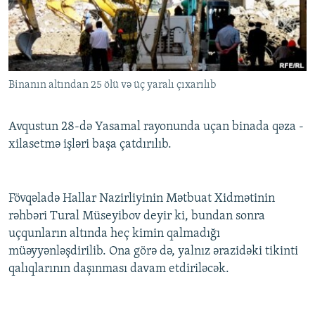
İNFOQRAFIKA
AZƏRBAYCAN ƏDƏBIYYATI KITABXANASI
MISSIYAMIZ
BIZI IZLƏ
KARIKATURA
İSLAM VƏ DEMOKRATIYA
PEŞƏ ETIKASI VƏ JURNALISTIKA STANDARTLARIMIZ
İZ - MƏDƏNIYYƏT PROQRAMI
MATERIALLARIMIZDAN ISTIFADƏ
Binanın altından 25 ölü və üç yaralı çıxarılıb
AZADLIQRADIOSU MOBIL TELEFONUNUZDA
RFE/RL-in bütün saytları
BIZIMLƏ ƏLAQƏ
Avqustun 28-də Yasamal rayonunda uçan binada qəza -
XƏBƏR BÜLLETENLƏRIMIZ
xilasetmə işləri başa çatdırılıb.
Fövqəladə Hallar Nazirliyinin Mətbuat Xidmətinin
rəhbəri Tural Müseyibov deyir ki, bundan sonra
uçqunların altında heç kimin qalmadığı
müəyyənləşdirilib. Ona görə də, yalnız ərazidəki tikinti
qalıqlarının daşınması davam etdiriləcək.