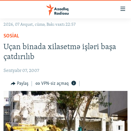
Keçid
linkləri
Əsas
2026, 07 Avqust, cümə, Bakı vaxtı 22:57
məzmuna
GÜNDƏM
SOSIAL
qayıt
#İZAHLA
Əsas
Uçan binada xilasetmə işləri başa
KORRUPSIOMETR
naviqasiyaya
çatdırılıb
qayıt
#ƏSLINDƏ
Axtarışa
Sentyabr 07, 2007
FƏRQƏ BAX
keç
QANUNI DOĞRU
Paylaş
VPN-siz açmaq
ARAŞDIRMA
MULTIMEDIA
RADIO ARXIV
VIDEO
HAQQIMIZDA
FOTOQALEREYA
OXU ZALI