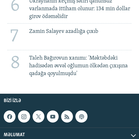
6
Ukraynanın keçmiş səfiri qanunsuz
varlanmada ittiham olunur: 134 min dollar
girov ödəməlidir
7
Zamin Salayev azadlığa çıxıb
8
Taleh Bağırovun xanımı: 'Məktəbdəki
hadisədən əvvəl oğlumun ölkədən çıxışına
qadağa qoyulmuşdu'
BIZI IZLƏ
MƏLUMAT