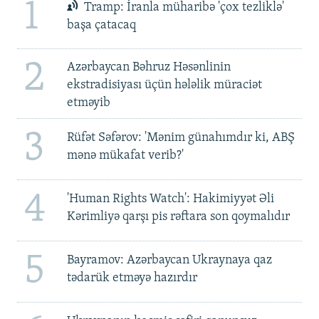
1
Tramp: İranla müharibə 'çox tezliklə'
başa çatacaq
2
Azərbaycan Bəhruz Həsənlinin
ekstradisiyası üçün hələlik müraciət
etməyib
3
Rüfət Səfərov: 'Mənim günahımdır ki, ABŞ
mənə mükafat verib?'
4
'Human Rights Watch': Hakimiyyət Əli
Kərimliyə qarşı pis rəftara son qoymalıdır
5
Bayramov: Azərbaycan Ukraynaya qaz
tədarük etməyə hazırdır