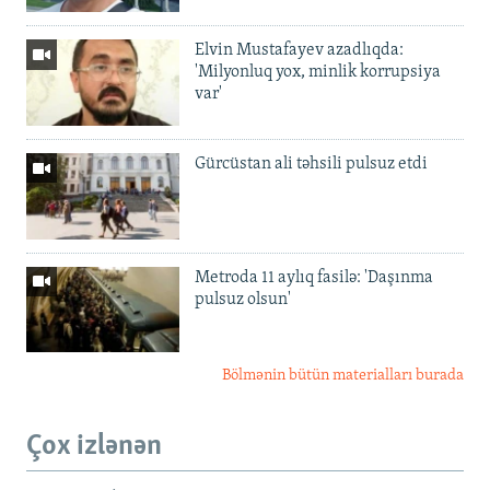
Elvin Mustafayev azadlıqda:
'Milyonluq yox, minlik korrupsiya
var'
Gürcüstan ali təhsili pulsuz etdi
Metroda 11 aylıq fasilə: 'Daşınma
pulsuz olsun'
Bölmənin bütün materialları burada
Çox izlənən