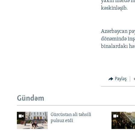
yaxın illərdə 
kəskinləşib.
Azərbaycan pay
dönəmində inşa
binalardakı hə
Paylaş
Gündəm
Gürcüstan ali təhsili
pulsuz etdi