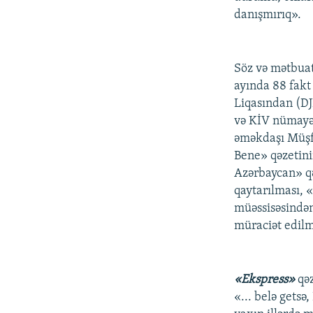
danışmırıq».
Söz və mətbuat 
ayında 88 fakt
Liqasından (DJ
və KİV nümayən
əməkdaşı Müşfi
Bene» qəzetini
Azərbaycan» q
qaytarılması, 
müəssisəsindən
müraciət edilmə
«Ekspress»
qəz
«... belə getsə