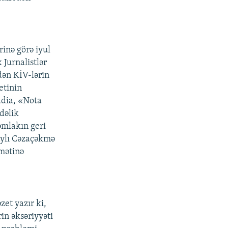
rinə görə iyul
Jurnalistlər
dən KİV-lərin
etinin
ddia, «Nota
dəlik
əmlakın geri
aylı Cəzaçəkmə
dmətinə
zet yazır ki,
in əksəriyyəti