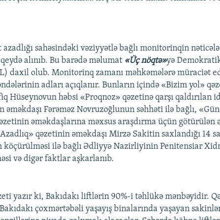
azadlığı sahəsindəki vəziyyətlə bağlı monitorinqin nəticələ
 qeydə alınıb. Bu barədə məlumat
«Üç nöqtə»
yə Demokratik 
L) daxil olub. Monitorinq zamanı məhkəmələrə müraciət e
dələrinin adları açıqlanır. Bunların içində «Bizim yol» qəz
q Hüseynovun həbsi «Proqnoz» qəzetinə qarşı qaldırılan i
n əməkdaşı Fərəməz Novruzoğlunun səhhəti ilə bağlı, «Gün
əzetinin əməkdaşlarına məxsus araşdırma üçün götürülən 
«Azadlıq» qəzetinin əməkdaşı Mirzə Sakitin saxlandığı 14 s
 köçürülməsi ilə bağlı Ədliyyə Nazirliyinin Penitensiar Xi
si və digər faktlar aşkarlanıb.
eti yazır ki, Bakıdakı liftlərin 90%-i təhlükə mənbəyidir. Qə
, Bakıdakı çoxmərtəbəli yaşayış binalarında yaşayan sakinlər