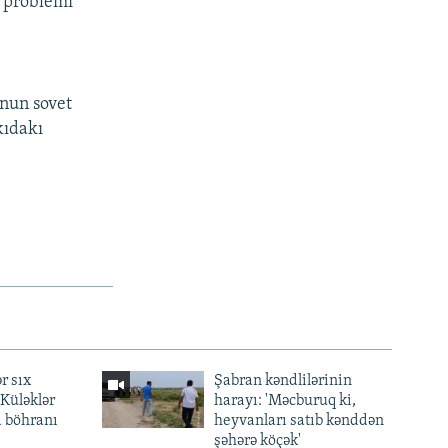
r problemi
unun sovet
kıdakı
r sıx
Şabran kəndlilərinin
— Küləklər
harayı: 'Məcburuq ki,
a böhranı
heyvanları satıb kənddən
şəhərə köçək'