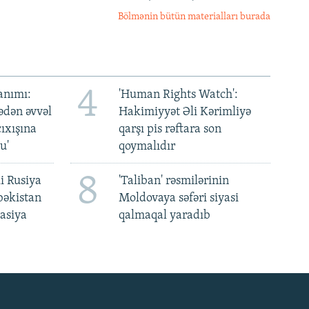
Bölmənin bütün materialları burada
4
anımı:
'Human Rights Watch':
ədən əvvəl
Hakimiyyət Əli Kərimliyə
ıxışına
qarşı pis rəftara son
u'
qoymalıdır
8
i Rusiya
'Taliban' rəsmilərinin
bəkistan
Moldovaya səfəri siyasi
asiya
qalmaqal yaradıb