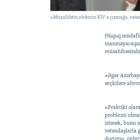
«Müxalifətin elektron KİV-ə çıxmağa, vətə
Hüquq müdafiəç
inanmayacaqsa,
müsahibəsində 
«Əgər Azərbayc
seçkilərə alte
«Praktiki olar
problemi olmay
istəsək, bunu
vətəndaşlarla 
durumu, onları