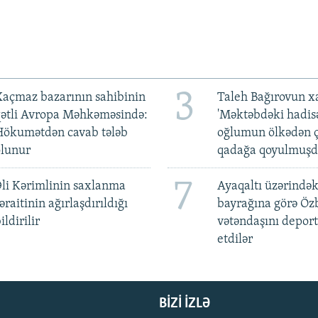
3
açmaz bazarının sahibinin
Taleh Bağırovun x
qətli Avropa Məhkəməsində:
'Məktəbdəki hadis
Hökumətdən cavab tələb
oğlumun ölkədən ç
olunur
qadağa qoyulmuşd
7
li Kərimlinin saxlanma
Ayaqaltı üzərindək
əraitinin ağırlaşdırıldığı
bayrağına görə Öz
ildirilir
vətəndaşını deport
etdilər
BIZI IZLƏ