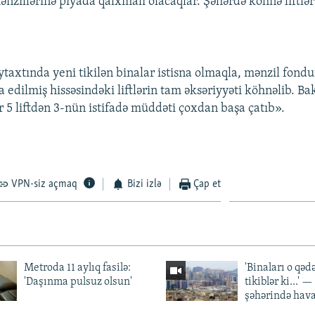
mənzillərinə piyada qalxmalı olacaqlar. Şəhərdə köhnə liftlə
taxtında yeni tikilən binalar istisna olmaqla, mənzil fond
 edilmiş hissəsindəki liftlərin tam əksəriyyəti köhnəlib. Ba
r 5 liftdən 3-nün istifadə müddəti çoxdan başa çatıb».
VPN-siz açmaq
Bizi izlə
Çap et
Metroda 11 aylıq fasilə:
'Binaları o qədə
'Daşınma pulsuz olsun'
tikiblər ki...' 
şəhərində hav