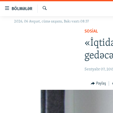
Keçid
BÖLMƏLƏR
linkləri
Axtar
Əsas
2026, 06 Avqust, cümə axşamı, Bakı vaxtı 08:37
GÜNDƏM
məzmuna
SOSIAL
#İZAHLA
qayıt
Əsas
«İqtid
KORRUPSIOMETR
naviqasiyaya
#ƏSLINDƏ
qayıt
gedəcə
Axtarışa
FƏRQƏ BAX
keç
QANUNI DOĞRU
Sentyabr 07, 20
ARAŞDIRMA
Paylaş
MULTIMEDIA
RADIO ARXIV
VIDEO
HAQQIMIZDA
FOTOQALEREYA
OXU ZALI