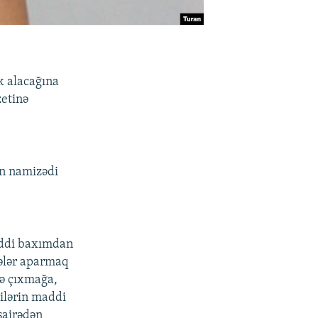
k alacağına
etinə
ın namizədi
maddi baxımdan
sələr aparmaq
ə çıxmağa,
ilərin maddi
sairədən