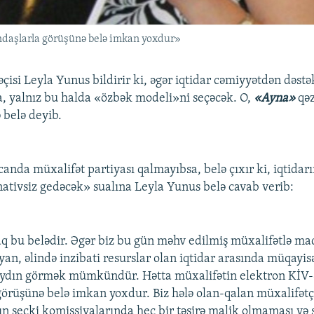
ndaşlarla görüşünə belə imkan yoxdur»
isi Leyla Yunus bildirir ki, əgər iqtidar cəmiyyətdən dəstə
 yalnız bu halda «özbək modeli»ni seçəcək. O,
«Ayna»
qəz
belə deyib.
anda müxalifət partiyası qalmayıbsa, belə çıxır ki, iqtidar
rnativsiz gedəcək» sualına Leyla Yunus belə cavab verib:
aq bu belədir. Əgər biz bu gün məhv edilmiş müxalifətlə 
an, əlində inzibati resurslar olan iqtidar arasında müqayi
 aydın görmək mümkündür. Hətta müxalifətin elektron KİV-
görüşünə belə imkan yoxdur. Biz hələ olan-qalan müxalifətç
n seçki komissiyalarında heç bir təsirə malik olmaması və 