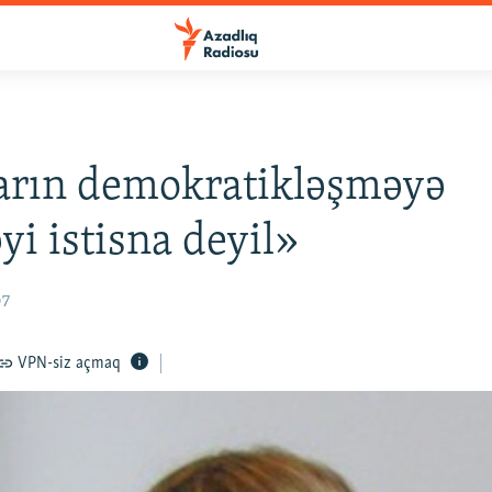
arın demokratikləşməyə
yi istisna deyil»
07
VPN-siz açmaq