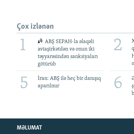
Çox izlənən
1
2
X
ABŞ SEPAH-la əlaqəli
aviaşirkətdən və onun iki
təyyarəsindən sanksiyaları
götürüb
5
6
İran: ABŞ ilə heç bir danışıq
Ə
aparılmır
ş
b
MƏLUMAT