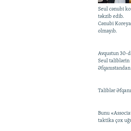
İNFOQRAFIKA
AZƏRBAYCAN ƏDƏBIYYATI KITABXANASI
MISSIYAMIZ
Seul cənubi ko
KARIKATURA
İSLAM VƏ DEMOKRATIYA
PEŞƏ ETIKASI VƏ JURNALISTIKA
təkzib edib.
STANDARTLARIMIZ
İZ - MƏDƏNIYYƏT PROQRAMI
Cənubi Koreya 
MATERIALLARIMIZDAN ISTIFADƏ
olmayıb.
AZADLIQRADIOSU MOBIL TELEFONUNUZDA
BIZIMLƏ ƏLAQƏ
Avqustun 30-da 
XƏBƏR BÜLLETENLƏRIMIZ
Seul taliblərin
Əfqanıstandan 
Taliblər Əfqan
Bunu «Associat
taktika çox uğu