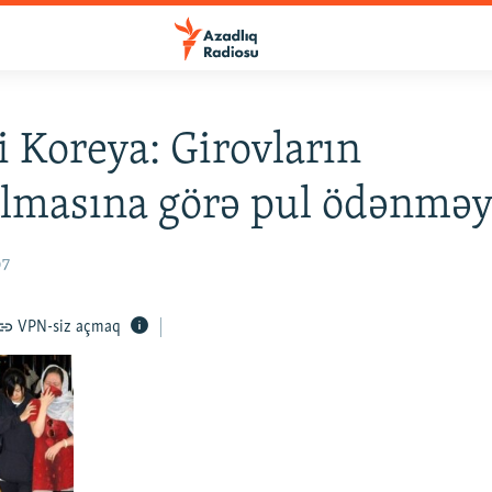
 Koreya: Girovların
lmasına görə pul ödənməy
07
VPN-siz açmaq