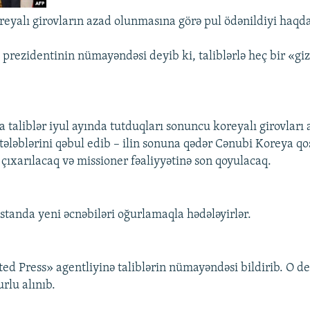
reyalı girovların azad olunmasına görə pul ödənildiyi haqd
prezidentinin nümayəndəsi deyib ki, taliblərlə heç bir «giz
taliblər iyul ayında tutduqları sonuncu koreyalı girovları 
 tələblərini qəbul edib – ilin sonuna qədər Cənubi Koreya qo
çıxarılacaq və missioner fəaliyyətinə son qoyulacaq.
ıstanda yeni əcnəbiləri oğurlamaqla hədələyirlər.
ed Press» agentliyinə taliblərin nümayəndəsi bildirib. O de
rlu alınıb.