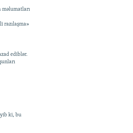
a məlumatları
li razılaşma»
azad ediblər.
şunları
yib ki, bu