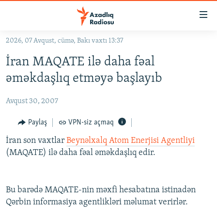
Keçid
linkləri
Əsas
2026, 07 Avqust, cümə, Bakı vaxtı 13:37
məzmuna
GÜNDƏM
İran MAQATE ilə daha fəal
qayıt
#İZAHLA
Əsas
əməkdaşlıq etməyə başlayıb
KORRUPSIOMETR
naviqasiyaya
qayıt
Avqust 30, 2007
#ƏSLINDƏ
Axtarışa
FƏRQƏ BAX
Paylaş
VPN-siz açmaq
keç
QANUNI DOĞRU
İran son vaxtlar
Beynəlxalq Atom Enerjisi Agentliyi
(MAQATE) ilə daha fəal əməkdaşlıq edir.
ARAŞDIRMA
MULTIMEDIA
Bu barədə MAQATE-nin məxfi hesabatına istinadən
RADIO ARXIV
VIDEO
Qərbin informasiya agentlikləri məlumat verirlər.
HAQQIMIZDA
FOTOQALEREYA
OXU ZALI