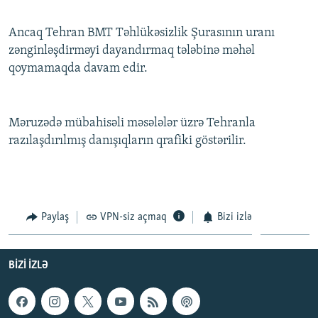
İNFOQRAFIKA
AZƏRBAYCAN ƏDƏBIYYATI KITABXANASI
MISSIYAMIZ
BIZI IZLƏ
Ancaq Tehran BMT Təhlükəsizlik Şurasının uranı
KARIKATURA
İSLAM VƏ DEMOKRATIYA
PEŞƏ ETIKASI VƏ JURNALISTIKA STANDARTLARIMIZ
zənginləşdirməyi dayandırmaq tələbinə məhəl
İZ - MƏDƏNIYYƏT PROQRAMI
MATERIALLARIMIZDAN ISTIFADƏ
qoymamaqda davam edir.
AZADLIQRADIOSU MOBIL TELEFONUNUZDA
RFE/RL-in bütün saytları
BIZIMLƏ ƏLAQƏ
Məruzədə mübahisəli məsələlər üzrə Tehranla
razılaşdırılmış danışıqların qrafiki göstərilir.
XƏBƏR BÜLLETENLƏRIMIZ
Paylaş
VPN-siz açmaq
Bizi izlə
BIZI IZLƏ