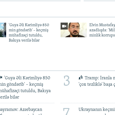
'Guya Əli Kərimliyə 850
Elvin Mustafa
min göndərib' – keçmiş
azadlıqda: 'Mi
mühafizəçi tutuldu,
minlik korrups
Bakıya verilə bilər
3
'Guya Əli Kərimliyə 850
Tramp: İranla 
in göndərib' – keçmiş
'çox tezliklə' başa
ühafizəçi tutuldu, Bakıya
erilə bilər
7
Bayramov: Azərbaycan
Ukraynanın keçmiş