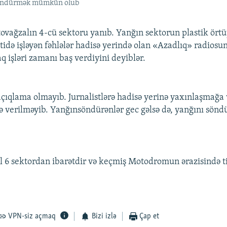
 söndürmək mümkün olub
vtovağzalın 4-cü sektoru yanıb. Yanğın sektorun plastik ört
ntidə işləyən fəhlələr hadisə yerində olan «Azadlıq» radios
q işləri zamanı baş verdiyini deyiblər.
açıqlama olmayıb. Jurnalistlərə hadisə yerinə yaxınlaşmağa v
 verilməyib. Yanğınsöndürənlər gec gəlsə də, yanğını sön
l 6 sektordan ibarətdir və keçmiş Motodromun ərazisində tik
VPN-siz açmaq
Bizi izlə
Çap et