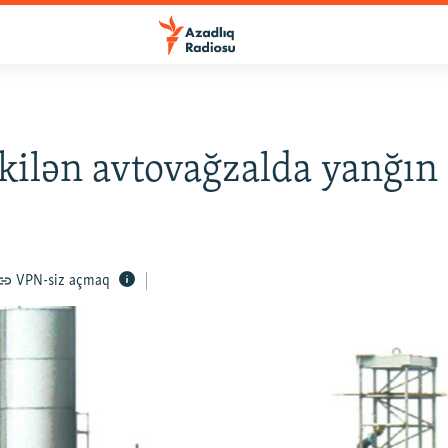
ikilən avtovağzalda yanğın
VPN-siz açmaq