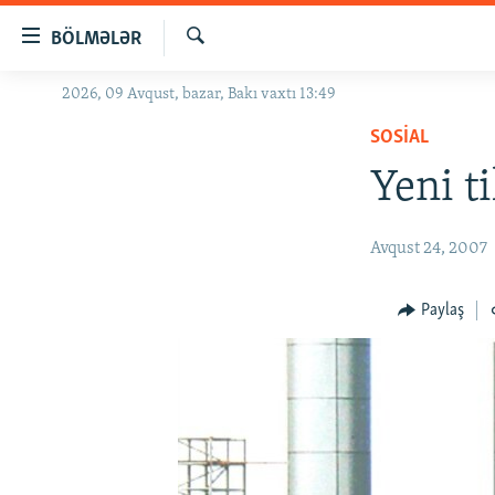
Keçid
BÖLMƏLƏR
linkləri
Axtar
Əsas
2026, 09 Avqust, bazar, Bakı vaxtı 13:49
GÜNDƏM
məzmuna
SOSIAL
#İZAHLA
qayıt
Əsas
Yeni t
KORRUPSIOMETR
naviqasiyaya
#ƏSLINDƏ
qayıt
Avqust 24, 2007
Axtarışa
FƏRQƏ BAX
keç
QANUNI DOĞRU
Paylaş
ARAŞDIRMA
MULTIMEDIA
RADIO ARXIV
VIDEO
HAQQIMIZDA
FOTOQALEREYA
OXU ZALI