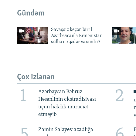
Gündəm
Savaşsız keçən bir il -
Azərbaycanla Ermənistan
sülhə nə qədər yaxındır?
Çox izlənən
1
2
Azərbaycan Bəhruz
Həsənlinin ekstradisiyası
m
üçün hələlik müraciət
m
etməyib
v
5
6
Zamin Salayev azadlığa