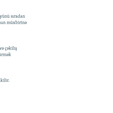
üyünü sıradan
unun müxbirinə
ə çəkiliş
dürmək
ilir.