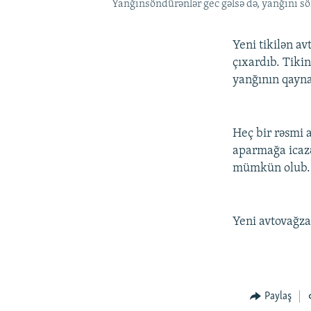
Yanğınsöndürənlər gec gəlsə də, yanğını
Yeni tikilən a
çıxardıb. Tiki
yanğının qayna
Heç bir rəsmi 
aparmağa icazə
mümkün olub.
Yeni avtovağza
Paylaş