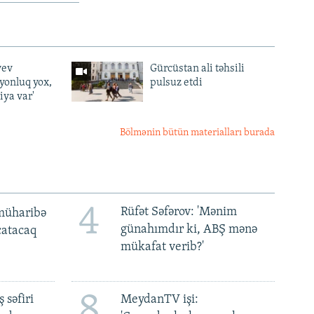
yev
Gürcüstan ali təhsili
lyonluq yox,
pulsuz etdi
iya var'
Bölmənin bütün materialları burada
4
Rüfət Səfərov: 'Mənim
müharibə
günahımdır ki, ABŞ mənə
 çatacaq
mükafat verib?'
8
 səfiri
MeydanTV işi: