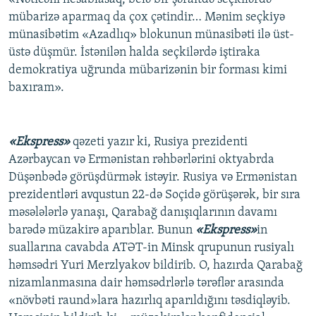
mübarizə aparmaq da çox çətindir… Mənim seçkiyə
münasibətim «Azadlıq» blokunun münasibəti ilə üst-
üstə düşmür. İstənilən halda seçkilərdə iştiraka
demokratiya uğrunda mübarizənin bir forması kimi
baxıram».
«Ekspress»
qəzeti yazır ki, Rusiya prezidenti
Azərbaycan və Ermənistan rəhbərlərini oktyabrda
Düşənbədə görüşdürmək istəyir. Rusiya və Ermənistan
prezidentləri avqustun 22-də Soçidə görüşərək, bir sıra
məsələlərlə yanaşı, Qarabağ danışıqlarının davamı
barədə müzakirə aparıblar. Bunun
«Ekspress»
in
suallarına cavabda ATƏT-in Minsk qrupunun rusiyalı
həmsədri Yuri Merzlyakov bildirib. O, hazırda Qarabağ
nizamlanmasına dair həmsədrlərlə tərəflər arasında
«növbəti raund»lara hazırlıq aparıldığını təsdiqləyib.