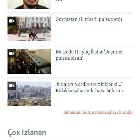
Gürcüstan ali təhsili pulsuz etdi
Metroda 11 aylıq fasilə: 'Daşınma
pulsuz olsun'
'Binaları o qədər sıx tikiblər ki...' —
Küləklər şəhərində hava böhranı
Bölmənin bütün materialları burada
Çox izlənən