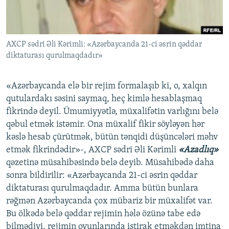
İNFOQRAFIKA
AZƏRBAYCAN ƏDƏBIYYATI KITABXANASI
MISSIYAMIZ
BIZI IZLƏ
KARIKATURA
İSLAM VƏ DEMOKRATIYA
PEŞƏ ETIKASI VƏ JURNALISTIKA STANDARTLARIMIZ
AXCP sədri Əli Kərimli: «Azərbaycanda 21-ci əsrin qəddar
İZ - MƏDƏNIYYƏT PROQRAMI
MATERIALLARIMIZDAN ISTIFADƏ
diktaturası qurulmaqdadır»
AZADLIQRADIOSU MOBIL TELEFONUNUZDA
RFE/RL-in bütün saytları
BIZIMLƏ ƏLAQƏ
«Azərbaycanda elə bir rejim formalaşıb ki, o, xalqın
qutulardakı səsini saymaq, heç kimlə hesablaşmaq
XƏBƏR BÜLLETENLƏRIMIZ
fikrində deyil. Ümumiyyətlə, müxalifətin varlığını belə
qəbul etmək istəmir. Ona müxalif fikir söyləyən hər
kəslə hesab çürütmək, bütün tənqidi düşüncələri məhv
etmək fikrindədir»-, AXCP sədri Əli Kərimli
«Azadlıq»
qəzetinə müsahibəsində belə deyib. Müsahibədə daha
sonra bildirilir: «Azərbaycanda 21-ci əsrin qəddar
diktaturası qurulmaqdadır. Amma bütün bunlara
rəğmən Azərbaycanda çox mübariz bir müxalifət var.
Bu ölkədə belə qəddar rejimin hələ özünə tabe edə
bilmədiyi, rejimin oyunlarında iştirak etməkdən imtina