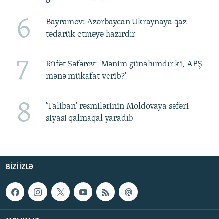
6
Bayramov: Azərbaycan Ukraynaya qaz
tədarük etməyə hazırdır
7
Rüfət Səfərov: 'Mənim günahımdır ki, ABŞ
mənə mükafat verib?'
8
'Taliban' rəsmilərinin Moldovaya səfəri
siyasi qalmaqal yaradıb
BIZI IZLƏ