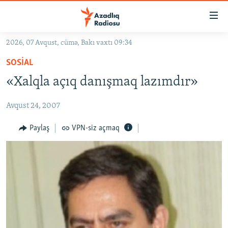
Keçid
linkləri
Əsas
2026, 07 Avqust, cümə, Bakı vaxtı 09:34
məzmuna
GÜNDƏM
SOSIAL
qayıt
#İZAHLA
Əsas
«Xalqla açıq danışmaq lazımdır»
KORRUPSIOMETR
naviqasiyaya
qayıt
Avqust 24, 2007
#ƏSLINDƏ
Axtarışa
FƏRQƏ BAX
Paylaş
VPN-siz açmaq
keç
QANUNI DOĞRU
ARAŞDIRMA
MULTIMEDIA
RADIO ARXIV
VIDEO
HAQQIMIZDA
FOTOQALEREYA
OXU ZALI