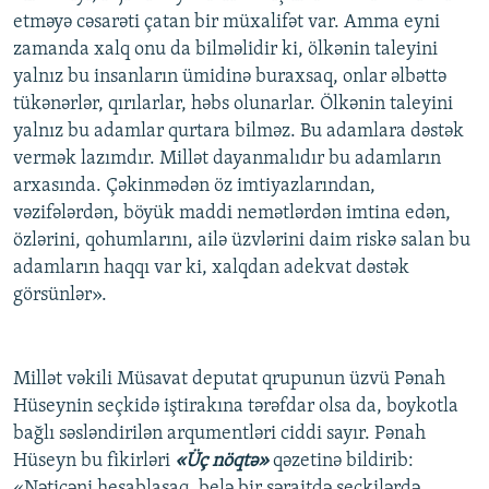
etməyə cəsarəti çatan bir müxalifət var. Amma eyni
zamanda xalq onu da bilməlidir ki, ölkənin taleyini
yalnız bu insanların ümidinə buraxsaq, onlar əlbəttə
tükənərlər, qırılarlar, həbs olunarlar. Ölkənin taleyini
yalnız bu adamlar qurtara bilməz. Bu adamlara dəstək
vermək lazımdır. Millət dayanmalıdır bu adamların
arxasında. Çəkinmədən öz imtiyazlarından,
vəzifələrdən, böyük maddi nemətlərdən imtina edən,
özlərini, qohumlarını, ailə üzvlərini daim riskə salan bu
adamların haqqı var ki, xalqdan adekvat dəstək
görsünlər».
Millət vəkili Müsavat deputat qrupunun üzvü Pənah
Hüseynin seçkidə iştirakına tərəfdar olsa da, boykotla
bağlı səsləndirilən arqumentləri ciddi sayır. Pənah
Hüseyn bu fikirləri
«Üç nöqtə»
qəzetinə bildirib:
«Nəticəni hesablasaq, belə bir şəraitdə seçkilərdə