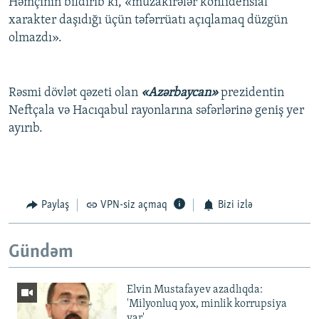
Həmçinin bildirib ki, «müzakirələr konfidensial
xarakter daşıdığı üçün təfərrüatı açıqlamaq düzgün
olmazdı».
Rəsmi dövlət qəzeti olan
«Azərbaycan»
prezidentin
Neftçala və Hacıqabul rayonlarına səfərlərinə geniş yer
ayırıb.
Paylaş
VPN-siz açmaq
Bizi izlə
Gündəm
Elvin Mustafayev azadlıqda:
'Milyonluq yox, minlik korrupsiya
var'