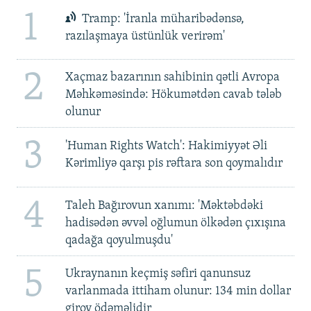
1
Tramp: 'İranla müharibədənsə,
razılaşmaya üstünlük verirəm'
2
Xaçmaz bazarının sahibinin qətli Avropa
Məhkəməsində: Hökumətdən cavab tələb
olunur
3
'Human Rights Watch': Hakimiyyət Əli
Kərimliyə qarşı pis rəftara son qoymalıdır
4
Taleh Bağırovun xanımı: 'Məktəbdəki
hadisədən əvvəl oğlumun ölkədən çıxışına
qadağa qoyulmuşdu'
5
Ukraynanın keçmiş səfiri qanunsuz
varlanmada ittiham olunur: 134 min dollar
girov ödəməlidir