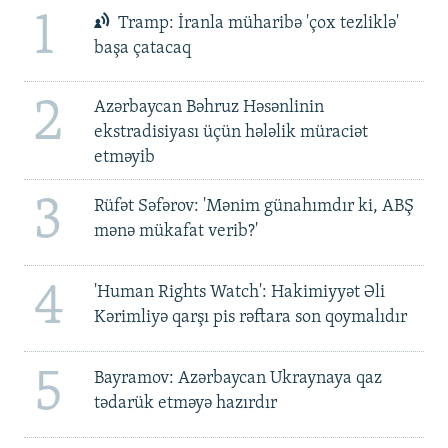
1
Tramp: İranla müharibə 'çox tezliklə'
başa çatacaq
2
Azərbaycan Bəhruz Həsənlinin
ekstradisiyası üçün hələlik müraciət
etməyib
3
Rüfət Səfərov: 'Mənim günahımdır ki, ABŞ
mənə mükafat verib?'
4
'Human Rights Watch': Hakimiyyət Əli
Kərimliyə qarşı pis rəftara son qoymalıdır
5
Bayramov: Azərbaycan Ukraynaya qaz
tədarük etməyə hazırdır