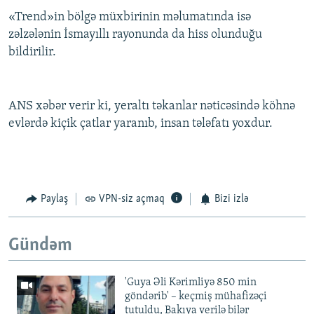
«Trend»in bölgə müxbirinin məlumatında isə
zəlzələnin İsmayıllı rayonunda da hiss olunduğu
bildirilir.
ANS xəbər verir ki, yeraltı təkanlar nəticəsində köhnə
evlərdə kiçik çatlar yaranıb, insan tələfatı yoxdur.
Paylaş
VPN-siz açmaq
Bizi izlə
Gündəm
'Guya Əli Kərimliyə 850 min
göndərib' – keçmiş mühafizəçi
tutuldu, Bakıya verilə bilər