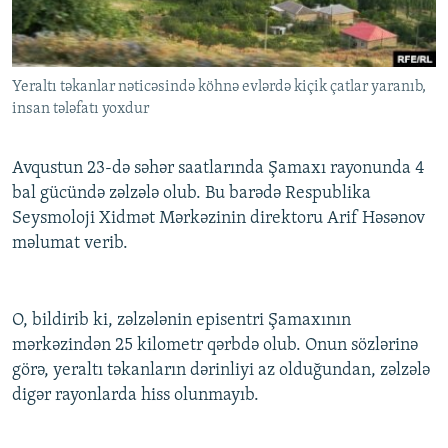
İNFOQRAFIKA
AZƏRBAYCAN ƏDƏBIYYATI KITABXANASI
MISSIYAMIZ
BIZI IZLƏ
KARIKATURA
İSLAM VƏ DEMOKRATIYA
PEŞƏ ETIKASI VƏ JURNALISTIKA STANDARTLARIMIZ
Yeraltı təkanlar nəticəsində köhnə evlərdə kiçik çatlar yaranıb,
İZ - MƏDƏNIYYƏT PROQRAMI
MATERIALLARIMIZDAN ISTIFADƏ
insan tələfatı yoxdur
AZADLIQRADIOSU MOBIL TELEFONUNUZDA
RFE/RL-in bütün saytları
BIZIMLƏ ƏLAQƏ
Avqustun 23-də səhər saatlarında Şamaxı rayonunda 4
bal gücündə zəlzələ olub. Bu barədə Respublika
XƏBƏR BÜLLETENLƏRIMIZ
Seysmoloji Xidmət Mərkəzinin direktoru Arif Həsənov
məlumat verib.
O, bildirib ki, zəlzələnin episentri Şamaxının
mərkəzindən 25 kilometr qərbdə olub. Onun sözlərinə
görə, yeraltı təkanların dərinliyi az olduğundan, zəlzələ
digər rayonlarda hiss olunmayıb.