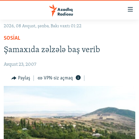
Keçid
linkləri
Əsas
2026, 08 Avqust, şənbə, Bakı vaxtı 01:22
məzmuna
GÜNDƏM
SOSIAL
qayıt
#İZAHLA
Əsas
Şamaxıda zəlzələ baş verib
KORRUPSIOMETR
naviqasiyaya
qayıt
Avqust 23, 2007
#ƏSLINDƏ
Axtarışa
FƏRQƏ BAX
Paylaş
VPN-siz açmaq
keç
QANUNI DOĞRU
ARAŞDIRMA
MULTIMEDIA
RADIO ARXIV
VIDEO
HAQQIMIZDA
FOTOQALEREYA
OXU ZALI