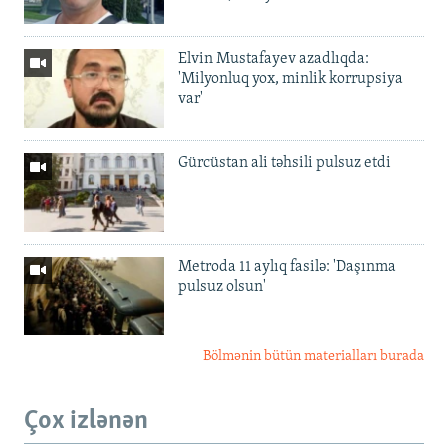
Elvin Mustafayev azadlıqda:
'Milyonluq yox, minlik korrupsiya
var'
Gürcüstan ali təhsili pulsuz etdi
Metroda 11 aylıq fasilə: 'Daşınma
pulsuz olsun'
Bölmənin bütün materialları burada
Çox izlənən