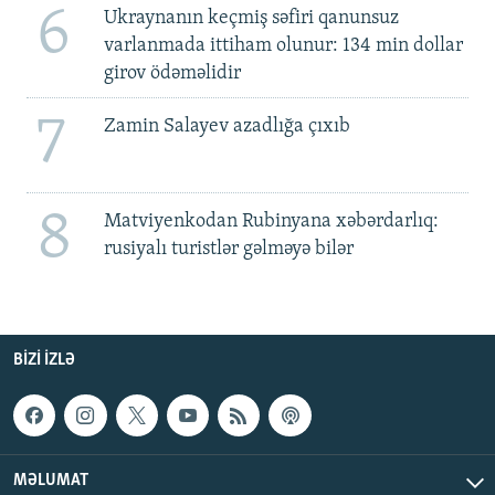
6
Ukraynanın keçmiş səfiri qanunsuz
varlanmada ittiham olunur: 134 min dollar
girov ödəməlidir
7
Zamin Salayev azadlığa çıxıb
8
Matviyenkodan Rubinyana xəbərdarlıq:
rusiyalı turistlər gəlməyə bilər
BIZI IZLƏ
MƏLUMAT