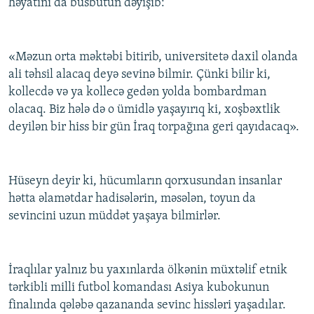
həyatını da büsbütün dəyişib:
«Məzun orta məktəbi bitirib, universitetə daxil olanda
ali təhsil alacaq deyə sevinə bilmir. Çünki bilir ki,
kollecdə və ya kollecə gedən yolda bombardman
olacaq. Biz hələ də o ümidlə yaşayırıq ki, xoşbəxtlik
deyilən bir hiss bir gün İraq torpağına geri qayıdacaq».
Hüseyn deyir ki, hücumların qorxusundan insanlar
hətta əlamətdar hadisələrin, məsələn, toyun da
sevincini uzun müddət yaşaya bilmirlər.
İraqlılar yalnız bu yaxınlarda ölkənin müxtəlif etnik
tərkibli milli futbol komandası Asiya kubokunun
finalında qələbə qazananda sevinc hissləri yaşadılar.