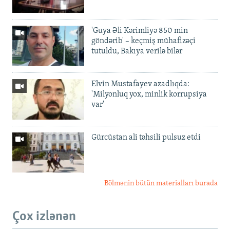
'Guya Əli Kərimliyə 850 min
göndərib' – keçmiş mühafizəçi
tutuldu, Bakıya verilə bilər
Elvin Mustafayev azadlıqda:
'Milyonluq yox, minlik korrupsiya
var'
Gürcüstan ali təhsili pulsuz etdi
Bölmənin bütün materialları burada
Çox izlənən