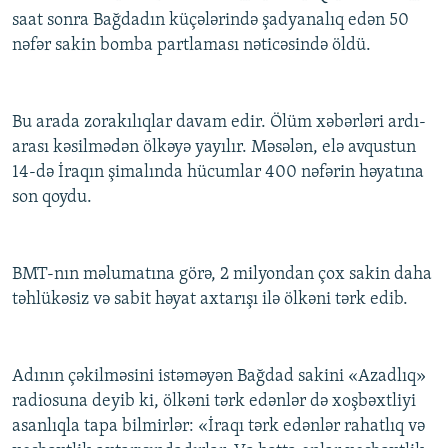
saat sonra Bağdadın küçələrində şadyanalıq edən 50
nəfər sakin bomba partlaması nəticəsində öldü.
Bu arada zorakılıqlar davam edir. Ölüm xəbərləri ardı-
arası kəsilmədən ölkəyə yayılır. Məsələn, elə avqustun
14-də İraqın şimalında hücumlar 400 nəfərin həyatına
son qoydu.
BMT-nın məlumatına görə, 2 milyondan çox sakin daha
təhlükəsiz və sabit həyat axtarışı ilə ölkəni tərk edib.
Adının çəkilməsini istəməyən Bağdad sakini «Azadlıq»
radiosuna deyib ki, ölkəni tərk edənlər də xoşbəxtliyi
asanlıqla tapa bilmirlər: «İraqı tərk edənlər rahatlıq və