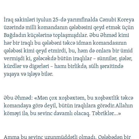
İraq sakinləri iyulun 25-də yarımfinalda Cənubi Koreya
üzərində milli komandanın qələbəsini qeyd etmək üçün
Bağdadın küçələrinə toplaşmışdılar. Əbu Əhməd kimi
hər bir iraqlı bu qələbəni təkcə idman komandasının
qələbəsi kimi qeyd etmirdi, bu, həm də onlara bir ümid
vermişdi ki, gələcəkdə bütün iraqlılar – sünnilər, şiələr,
kürdlər və digərləri – hamı birlikdə, sülh şəraitində
yaşaya və işləyə bilər.
Əbu Əhməd: «Mən çox xoşbəxtəm, bu xoşbəxtlik təkcə
komandaya görə deyil, bütün iraqlılara görədir.Allahın
köməyi ilə, bu sevinc davamlı olacaq. Təbriklər…»
Amma bu sevinc uzunmüddətli olmadı. Qələbədən bir