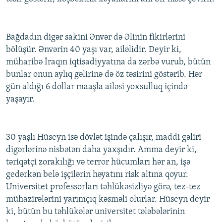
Bağdadın digər sakini Ənvər də Əlinin fikirlərini
bölüşür. Ənvərin 40 yaşı var, ailəlidir. Deyir ki,
müharibə İraqın iqtisadiyyatına da zərbə vurub, bütün
bunlar onun aylıq gəlirinə də öz təsirini göstərib. Hər
gün aldığı 6 dollar maaşla ailəsi yoxsulluq içində
yaşayır.
30 yaşlı Hüseyn isə dövlət işində çalışır, maddi gəliri
digərlərinə nisbətən daha yaxşıdır. Amma deyir ki,
təriqətçi zorakılığı və terror hücumları hər an, işə
gedərkən belə işçilərin həyatını risk altına qoyur.
Universitet professorları təhlükəsizliyə görə, tez-tez
mühazirələrini yarımçıq kəsməli olurlar. Hüseyn deyir
ki, bütün bu təhlükələr universitet tələbələrinin