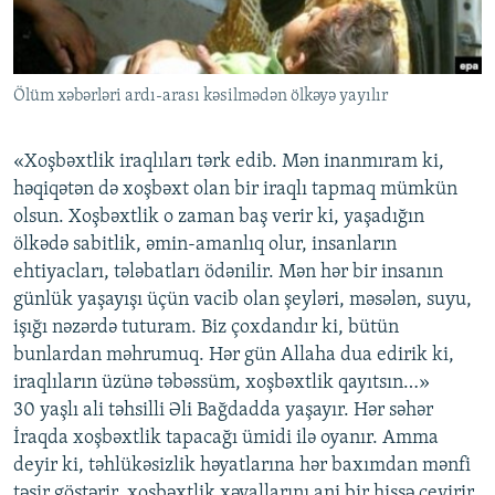
İNFOQRAFIKA
AZƏRBAYCAN ƏDƏBIYYATI KITABXANASI
MISSIYAMIZ
BIZI IZLƏ
KARIKATURA
İSLAM VƏ DEMOKRATIYA
PEŞƏ ETIKASI VƏ JURNALISTIKA STANDARTLARIMIZ
Ölüm xəbərləri ardı-arası kəsilmədən ölkəyə yayılır
İZ - MƏDƏNIYYƏT PROQRAMI
MATERIALLARIMIZDAN ISTIFADƏ
AZADLIQRADIOSU MOBIL TELEFONUNUZDA
RFE/RL-in bütün saytları
«Xoşbəxtlik iraqlıları tərk edib. Mən inanmıram ki,
BIZIMLƏ ƏLAQƏ
həqiqətən də xoşbəxt olan bir iraqlı tapmaq mümkün
olsun. Xoşbəxtlik o zaman baş verir ki, yaşadığın
XƏBƏR BÜLLETENLƏRIMIZ
ölkədə sabitlik, əmin-amanlıq olur, insanların
ehtiyacları, tələbatları ödənilir. Mən hər bir insanın
günlük yaşayışı üçün vacib olan şeyləri, məsələn, suyu,
işığı nəzərdə tuturam. Biz çoxdandır ki, bütün
bunlardan məhrumuq. Hər gün Allaha dua edirik ki,
iraqlıların üzünə təbəssüm, xoşbəxtlik qayıtsın…»
30 yaşlı ali təhsilli Əli Bağdadda yaşayır. Hər səhər
İraqda xoşbəxtlik tapacağı ümidi ilə oyanır. Amma
deyir ki, təhlükəsizlik həyatlarına hər baxımdan mənfi
təsir göstərir, xoşbəxtlik xəyallarını ani bir hissə çevirir.