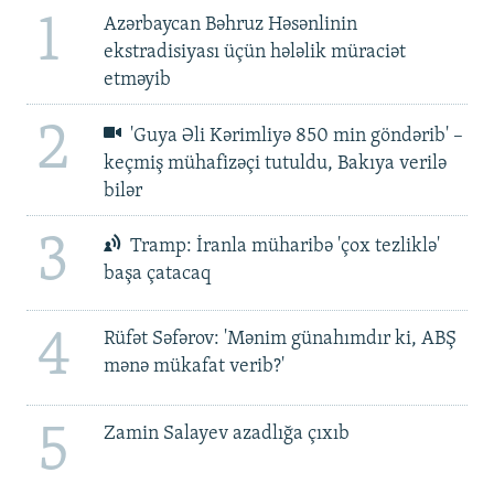
1
Azərbaycan Bəhruz Həsənlinin
ekstradisiyası üçün hələlik müraciət
etməyib
2
'Guya Əli Kərimliyə 850 min göndərib' –
keçmiş mühafizəçi tutuldu, Bakıya verilə
bilər
3
Tramp: İranla müharibə 'çox tezliklə'
başa çatacaq
4
Rüfət Səfərov: 'Mənim günahımdır ki, ABŞ
mənə mükafat verib?'
5
Zamin Salayev azadlığa çıxıb