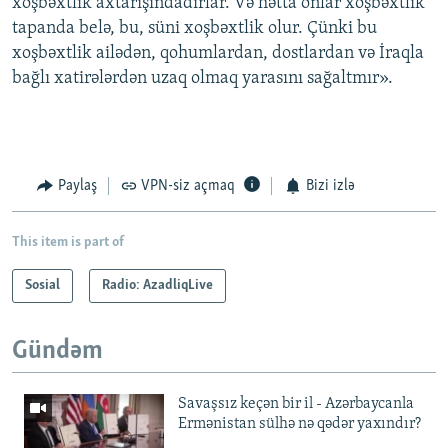
xoşbəxtlik axtarışındadırlar. Və hətta onlar xoşbəxtlik
tapanda belə, bu, süni xoşbəxtlik olur. Çünki bu
xoşbəxtlik ailədən, qohumlardan, dostlardan və İraqla
bağlı xatirələrdən uzaq olmaq yarasını sağaltmır».
Paylaş
VPN-siz açmaq
Bizi izlə
This item is part of
Sosial
Radio: AzadliqLive
Gündəm
Savaşsız keçən bir il - Azərbaycanla
Ermənistan sülhə nə qədər yaxındır?