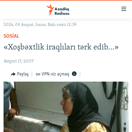
Keçid
linkləri
Əsas
2026, 09 Avqust, bazar, Bakı vaxtı 12:39
məzmuna
GÜNDƏM
SOSIAL
qayıt
#İZAHLA
Əsas
«Xoşbəxtlik iraqlıları tərk edib…»
KORRUPSIOMETR
naviqasiyaya
qayıt
Avqust 17, 2007
#ƏSLINDƏ
Axtarışa
FƏRQƏ BAX
Paylaş
VPN-siz açmaq
keç
QANUNI DOĞRU
ARAŞDIRMA
MULTIMEDIA
RADIO ARXIV
VIDEO
HAQQIMIZDA
FOTOQALEREYA
OXU ZALI