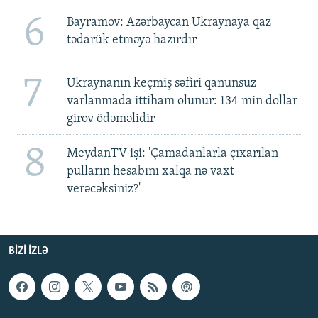
6
Bayramov: Azərbaycan Ukraynaya qaz
tədarük etməyə hazırdır
7
Ukraynanın keçmiş səfiri qanunsuz
varlanmada ittiham olunur: 134 min dollar
girov ödəməlidir
8
MeydanTV işi: 'Çamadanlarla çıxarılan
pulların hesabını xalqa nə vaxt
verəcəksiniz?'
BIZI IZLƏ