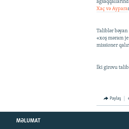
ağsaqqallarında
Xaç və Aypara
Taliblər bəyan 
«xoş məram jes
missioner qalır
İki girovu tali
Paylaş
MƏLUMAT