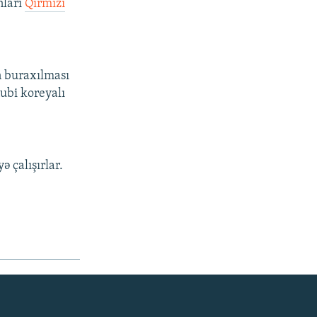
nları
Qırmızı
ın buraxılması
ubi koreyalı
ə çalışırlar.