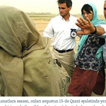
umatlara əsasən, onları avqustun 13-də Qazni əyalətində yerl