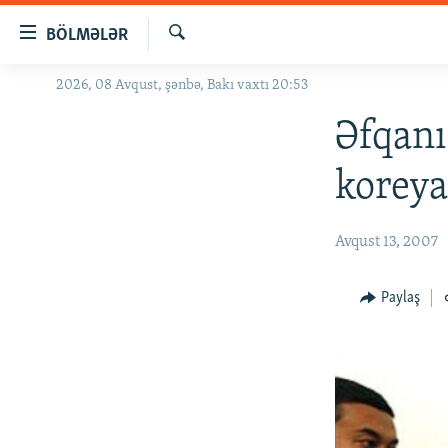
Keçid
BÖLMƏLƏR
linkləri
Axtar
Əsas
2026, 08 Avqust, şənbə, Bakı vaxtı 20:53
GÜNDƏM
məzmuna
#İZAHLA
Əfqanı
qayıt
Əsas
KORRUPSIOMETR
koreya
naviqasiyaya
#ƏSLINDƏ
qayıt
Axtarışa
FƏRQƏ BAX
Avqust 13, 2007
keç
QANUNI DOĞRU
Paylaş
ARAŞDIRMA
MULTIMEDIA
RADIO ARXIV
VIDEO
HAQQIMIZDA
FOTOQALEREYA
OXU ZALI