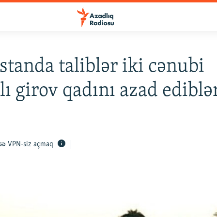
standa taliblər iki cənubi
lı girov qadını azad ediblə
VPN-siz açmaq