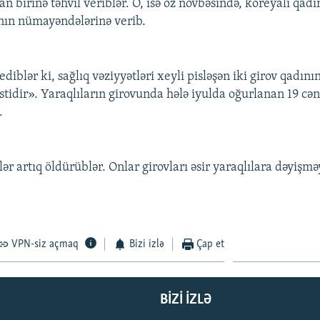
n birinə təhvil veriblər. O, isə öz növbəsində, koreyalı qadı
nın nümayəndələrinə verib.
ediblər ki, sağlıq vəziyyətləri xeyli pisləşən iki girov qadın
tidir». Yaraqlıların girovunda hələ iyulda oğurlanan 19 cən
.
blər artıq öldürüblər. Onlar girovları əsir yaraqlılara dəyişməy
VPN-siz açmaq
Bizi izlə
Çap et
BIZI IZLƏ