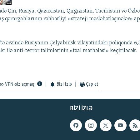
də Çin, Rusiya, Qazaxıstan, Qırğızıstan, Tacikistan və Özbək
ş qərargahlarının rəhbərliyi «strateji məsləhətləşmələr» ap
tə ərzində Rusiyanın Çelyabinsk vilayətindəki poliqonda 6
akı ilə anti-terror təlimlərinin «fəal mərhələsi» keçiriləcək.
VPN-siz açmaq
Bizi izlə
Çap et
BIZI IZLƏ