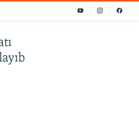
atı
layıb