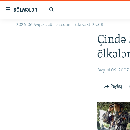
Keçid
BÖLMƏLƏR
linkləri
Axtar
Əsas
2026, 06 Avqust, cümə axşamı, Bakı vaxtı 22:08
GÜNDƏM
məzmuna
#İZAHLA
Çində 
qayıt
Əsas
KORRUPSIOMETR
ölkələr
naviqasiyaya
#ƏSLINDƏ
qayıt
Axtarışa
FƏRQƏ BAX
Avqust 09, 2007
keç
QANUNI DOĞRU
Paylaş
ARAŞDIRMA
MULTIMEDIA
RADIO ARXIV
VIDEO
HAQQIMIZDA
FOTOQALEREYA
OXU ZALI