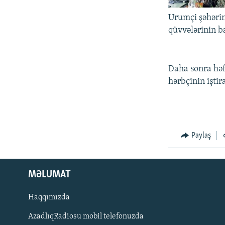
İNFOQRAFIKA
AZƏRBAYCAN ƏDƏBIYYATI KITABXANASI
MISSIYAMIZ
Urumçi şəhərin
KARIKATURA
İSLAM VƏ DEMOKRATIYA
PEŞƏ ETIKASI VƏ JURNALISTIKA
STANDARTLARIMIZ
qüvvələrinin ba
İZ - MƏDƏNIYYƏT PROQRAMI
MATERIALLARIMIZDAN ISTIFADƏ
AZADLIQRADIOSU MOBIL TELEFONUNUZDA
Daha sonra həf
hərbçinin iştir
BIZIMLƏ ƏLAQƏ
XƏBƏR BÜLLETENLƏRIMIZ
Paylaş
MƏLUMAT
Haqqımızda
AzadlıqRadiosu mobil telefonuzda