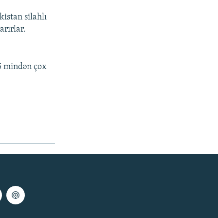
istan silahlı
arırlar.
,5 mindən çox