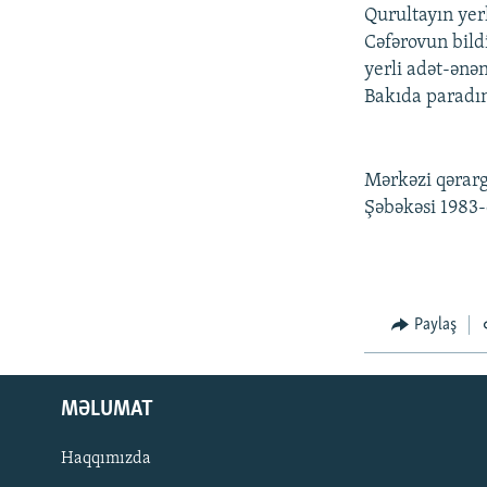
İNFOQRAFIKA
AZƏRBAYCAN ƏDƏBIYYATI KITABXANASI
MISSIYAMIZ
Qurultayın yer
Cəfərovun bild
KARIKATURA
İSLAM VƏ DEMOKRATIYA
PEŞƏ ETIKASI VƏ JURNALISTIKA
STANDARTLARIMIZ
yerli adət-ənə
İZ - MƏDƏNIYYƏT PROQRAMI
Bakıda paradın
MATERIALLARIMIZDAN ISTIFADƏ
AZADLIQRADIOSU MOBIL TELEFONUNUZDA
Mərkəzi qərarg
BIZIMLƏ ƏLAQƏ
Şəbəkəsi 1983-c
XƏBƏR BÜLLETENLƏRIMIZ
Paylaş
MƏLUMAT
Haqqımızda