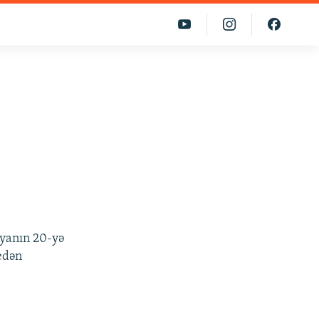
i
nyanın 20-yə
 edən