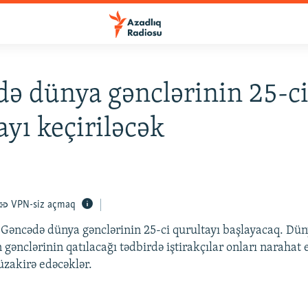
ə dünya gənclərinin 25-c
ayı keçiriləcək
VPN-siz açmaq
Gəncədə dünya gənclərinin 25-ci qurultayı başlayacaq. Dü
 gənclərinin qatılacağı tədbirdə iştirakçılar onları narahat
zakirə edəcəklər.