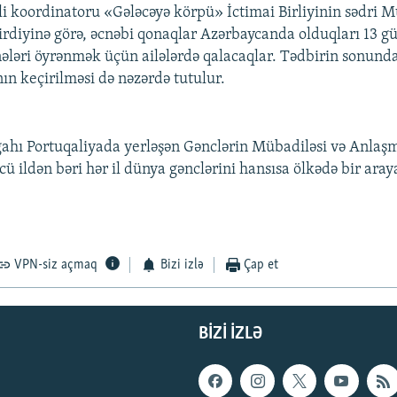
li koordinatoru «Gələcəyə körpü» İctimai Birliyinin sədri M
irdiyinə görə, əcnəbi qonaqlar Azərbaycanda olduqları 13 
nələri öyrənmək üçün ailələrdə qalacaqlar. Tədbirin sonund
ın keçirilməsi də nəzərdə tutulur.
ahı Portuqaliyada yerləşən Gənclərin Mübadiləsi və Anlaş
ü ildən bəri hər il dünya gənclərini hansısa ölkədə bir araya
VPN-siz açmaq
Bizi izlə
Çap et
BIZI IZLƏ