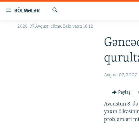
Keçid
BÖLMƏLƏR
linkləri
Axtar
Əsas
2026, 07 Avqust, cümə, Bakı vaxtı 18:12
GÜNDƏM
məzmuna
#İZAHLA
Gəncəd
qayıt
Əsas
KORRUPSIOMETR
qurult
naviqasiyaya
#ƏSLINDƏ
qayıt
Axtarışa
FƏRQƏ BAX
Avqust 07, 2007
keç
QANUNI DOĞRU
Paylaş
ARAŞDIRMA
Avqustun 8-də 
MULTIMEDIA
yaxın ölkəsinin
RADIO ARXIV
VIDEO
problemləri mü
HAQQIMIZDA
FOTOQALEREYA
OXU ZALI