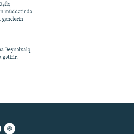
üşfiq
gün müddətində
a gənclərin
ma Beynəlxalq
 gətirir.