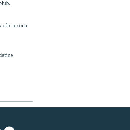
olub.
arlarını ona
dətinə