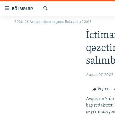
Keçid
BÖLMƏLƏR
linkləri
Axtar
Əsas
2026, 06 Avqust, cümə axşamı, Bakı vaxtı 20:08
GÜNDƏM
məzmuna
#İZAHLA
İctima
qayıt
Əsas
KORRUPSIOMETR
qəzeti
naviqasiyaya
#ƏSLINDƏ
qayıt
salını
Axtarışa
FƏRQƏ BAX
keç
QANUNI DOĞRU
Avqust 07, 2007
ARAŞDIRMA
MULTIMEDIA
Paylaş
RADIO ARXIV
VIDEO
Avqustun 7-də
baş redaktoru 
HAQQIMIZDA
FOTOQALEREYA
OXU ZALI
qeyri-müəyyən 