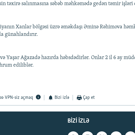
esin təxirə salınmasına səbəb məhkəmədə gedən təmir işləri 
ziyanın Xanlar bölgəsi üzrə əməkdaşı Əminə Rəhimova həmk
a günahlandırır.
 və Yaşar Ağazadə hazırda həbsdədirlər. Onlar 2 il 6 ay müd
rum ediliblər.
VPN-siz açmaq
Bizi izlə
Çap et
BIZI IZLƏ