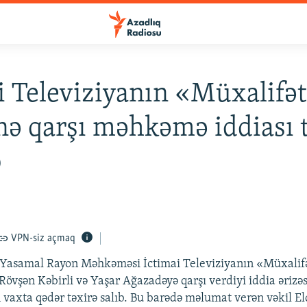
i Televiziyanın «Müxalifə
nə qarşı məhkəmə iddiası 
b
VPN-siz açmaq
 Yasamal Rayon Məhkəməsi İctimai Televiziyanın «Müxalifə
Rövşən Kəbirli və Yaşar Ağazadəyə qarşı verdiyi iddia əriz
vaxta qədər təxirə salıb. Bu barədə məlumat verən vəkil El