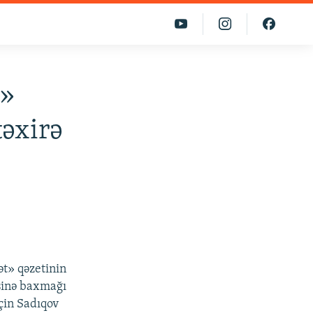
t»
təxirə
t» qəzetinin
əsinə baxmağı
çin Sadıqov