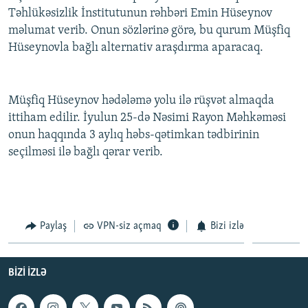
Təhlükəsizlik İnstitutunun rəhbəri Emin Hüseynov
İNFOQRAFIKA
AZƏRBAYCAN ƏDƏBIYYATI KITABXANASI
MISSIYAMIZ
BIZI IZLƏ
məlumat verib. Onun sözlərinə görə, bu qurum Müşfiq
KARIKATURA
İSLAM VƏ DEMOKRATIYA
PEŞƏ ETIKASI VƏ JURNALISTIKA STANDARTLARIMIZ
Hüseynovla bağlı alternativ araşdırma aparacaq.
İZ - MƏDƏNIYYƏT PROQRAMI
MATERIALLARIMIZDAN ISTIFADƏ
AZADLIQRADIOSU MOBIL TELEFONUNUZDA
RFE/RL-in bütün saytları
Müşfiq Hüseynov hədələmə yolu ilə rüşvət almaqda
BIZIMLƏ ƏLAQƏ
ittiham edilir. İyulun 25-də Nəsimi Rayon Məhkəməsi
onun haqqında 3 aylıq həbs-qətimkan tədbirinin
XƏBƏR BÜLLETENLƏRIMIZ
seçilməsi ilə bağlı qərar verib.
Paylaş
VPN-siz açmaq
Bizi izlə
BIZI IZLƏ