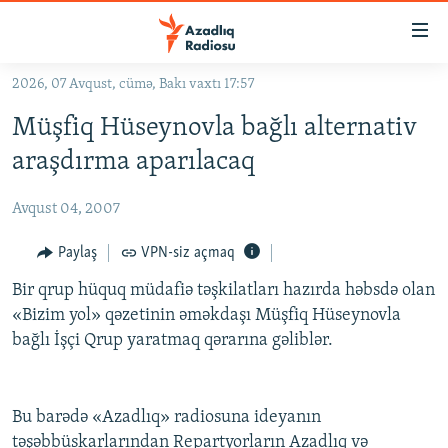
Keçid
linkləri
Əsas
2026, 07 Avqust, cümə, Bakı vaxtı 17:57
məzmuna
GÜNDƏM
Müşfiq Hüseynovla bağlı alternativ
qayıt
#İZAHLA
Əsas
araşdırma aparılacaq
KORRUPSIOMETR
naviqasiyaya
qayıt
Avqust 04, 2007
#ƏSLINDƏ
Axtarışa
FƏRQƏ BAX
Paylaş
VPN-siz açmaq
keç
QANUNI DOĞRU
Bir qrup hüquq müdafiə təşkilatları hazırda həbsdə olan
«Bizim yol» qəzetinin əməkdaşı Müşfiq Hüseynovla
ARAŞDIRMA
bağlı İşçi Qrup yaratmaq qərarına gəliblər.
MULTIMEDIA
RADIO ARXIV
VIDEO
Bu barədə «Azadlıq» radiosuna ideyanın
HAQQIMIZDA
FOTOQALEREYA
OXU ZALI
təşəbbüskarlarından Repartyorların Azadlıq və