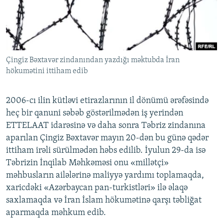
İNFOQRAFIKA
AZƏRBAYCAN ƏDƏBIYYATI KITABXANASI
MISSIYAMIZ
BIZI IZLƏ
KARIKATURA
İSLAM VƏ DEMOKRATIYA
PEŞƏ ETIKASI VƏ JURNALISTIKA STANDARTLARIMIZ
İZ - MƏDƏNIYYƏT PROQRAMI
MATERIALLARIMIZDAN ISTIFADƏ
Çingiz Bəxtavər zindanından yazdığı məktubda İran
AZADLIQRADIOSU MOBIL TELEFONUNUZDA
RFE/RL-in bütün saytları
hökumətini ittiham edib
BIZIMLƏ ƏLAQƏ
XƏBƏR BÜLLETENLƏRIMIZ
2006-cı ilin kütləvi etirazlarının il dönümü ərəfəsində
heç bir qanuni səbəb göstərilmədən iş yerindən
ETTELAAT idarəsinə və daha sonra Təbriz zindanına
aparılan Çingiz Bəxtavər mayın 20-dən bu günə qədər
ittiham irəli sürülmədən həbs edilib. İyulun 29-da isə
Təbrizin İnqilab Məhkəməsi onu «millətçi»
məhbusların ailələrinə maliyyə yardımı toplamaqda,
xaricdəki «Azərbaycan pan-turkistləri» ilə əlaqə
saxlamaqda və İran İslam hökumətinə qarşı təbliğat
aparmaqda məhkum edib.