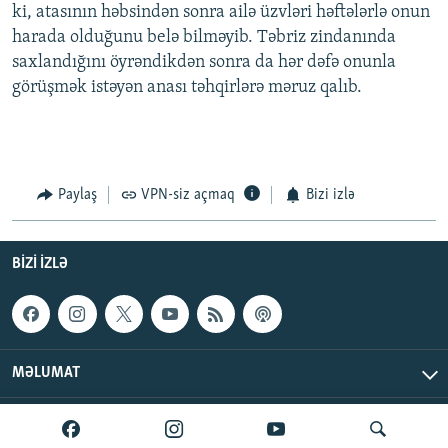
ki, atasının həbsindən sonra ailə üzvləri həftələrlə onun
harada olduğunu belə bilməyib. Təbriz zindanında
saxlandığını öyrəndikdən sonra da hər dəfə onunla
görüşmək istəyən anası təhqirlərə məruz qalıb.
Paylaş
VPN-siz açmaq
Bizi izlə
BIZI IZLƏ
MƏLUMAT
AzadlıqRadiosu © 2026 Inc. | Bütün hüquqlar qorunur