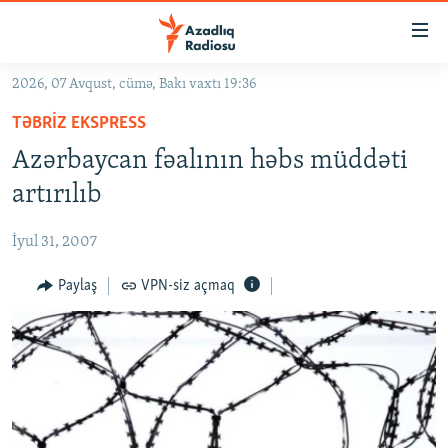
Keçid
linkləri
Əsas
2026, 07 Avqust, cümə, Bakı vaxtı 19:36
məzmuna
GÜNDƏM
TƏBRIZ EKSPRESS
qayıt
#İZAHLA
Əsas
Azərbaycan fəalının həbs müddəti
KORRUPSIOMETR
naviqasiyaya
artırılıb
qayıt
#ƏSLINDƏ
Axtarışa
İyul 31, 2007
FƏRQƏ BAX
keç
QANUNI DOĞRU
Paylaş
VPN-siz açmaq
ARAŞDIRMA
MULTIMEDIA
RADIO ARXIV
VIDEO
HAQQIMIZDA
FOTOQALEREYA
OXU ZALI