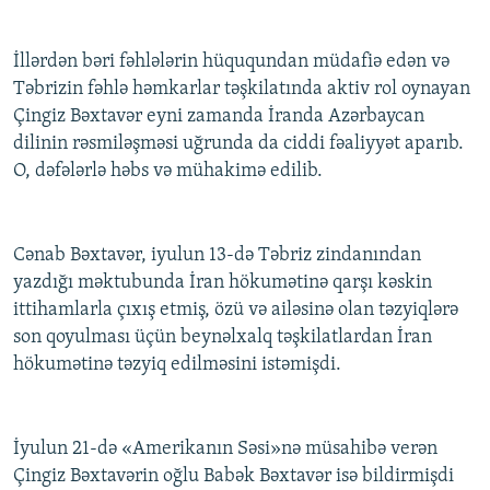
İllərdən bəri fəhlələrin hüququndan müdafiə edən və
Təbrizin fəhlə həmkarlar təşkilatında aktiv rol oynayan
Çingiz Bəxtavər eyni zamanda İranda Azərbaycan
dilinin rəsmiləşməsi uğrunda da ciddi fəaliyyət aparıb.
O, dəfələrlə həbs və mühakimə edilib.
Cənab Bəxtavər, iyulun 13-də Təbriz zindanından
yazdığı məktubunda İran hökumətinə qarşı kəskin
ittihamlarla çıxış etmiş, özü və ailəsinə olan təzyiqlərə
son qoyulması üçün beynəlxalq təşkilatlardan İran
hökumətinə təzyiq edilməsini istəmişdi.
İyulun 21-də «Amerikanın Səsi»nə müsahibə verən
Çingiz Bəxtavərin oğlu Babək Bəxtavər isə bildirmişdi