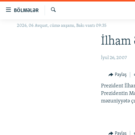
Keçid
BÖLMƏLƏR
linkləri
Axtar
Əsas
2026, 06 Avqust, cümə axşamı, Bakı vaxtı 09:35
GÜNDƏM
məzmuna
#İZAHLA
İlham 
qayıt
Əsas
KORRUPSIOMETR
naviqasiyaya
İyul 26, 2007
#ƏSLINDƏ
qayıt
Axtarışa
FƏRQƏ BAX
Paylaş
keç
QANUNI DOĞRU
Prezident İlha
ARAŞDIRMA
Prezidentin Mə
məzuniyyətə ç
MULTIMEDIA
RADIO ARXIV
VIDEO
HAQQIMIZDA
FOTOQALEREYA
OXU ZALI
Paylaş