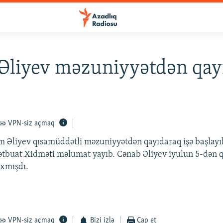
Əliyev məzuniyyətdən qay
VPN-siz açmaq
m Əliyev qısamüddətli məzuniyyətdən qayıdaraq işə başlayı
tbuat Xidməti məlumat yayıb. Cənab Əliyev iyulun 5-dən 
ıxmışdı.
VPN-siz açmaq
Bizi izlə
Çap et