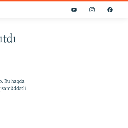
ıtdı
b. Bu haqda
qısamüddətli