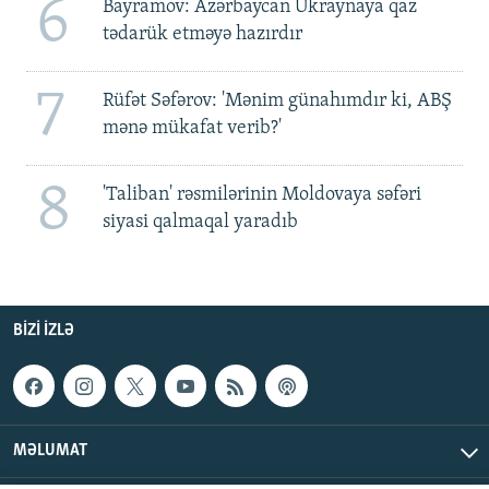
6
Bayramov: Azərbaycan Ukraynaya qaz
tədarük etməyə hazırdır
7
Rüfət Səfərov: 'Mənim günahımdır ki, ABŞ
mənə mükafat verib?'
8
'Taliban' rəsmilərinin Moldovaya səfəri
siyasi qalmaqal yaradıb
BIZI IZLƏ
MƏLUMAT