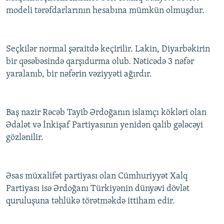
modeli tərəfdarlarının hesabına mümkün olmuşdur.
Seçkilər normal şəraitdə keçirilir. Lakin, Diyarbəkirin
bir qəsəbəsində qarşıdurma olub. Nəticədə 3 nəfər
yaralanıb, bir nəfərin vəziyyəti ağırdır.
Baş nazir Rəcəb Tayib Ərdoğanın islamçı kökləri olan
Ədalət və İnkişaf Partiyasının yenidən qalib gələcəyi
gözlənilir.
Əsas müxalifət partiyası olan Cümhuriyyət Xalq
Partiyası isə Ərdoğanı Türkiyənin dünyəvi dövlət
quruluşuna təhlükə törətməkdə ittiham edir.