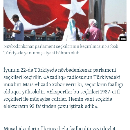
İNFOQRAFIKA
AZƏRBAYCAN ƏDƏBIYYATI KITABXANASI
MISSIYAMIZ
BIZI IZLƏ
KARIKATURA
İSLAM VƏ DEMOKRATIYA
PEŞƏ ETIKASI VƏ JURNALISTIKA STANDARTLARIMIZ
İZ - MƏDƏNIYYƏT PROQRAMI
MATERIALLARIMIZDAN ISTIFADƏ
AZADLIQRADIOSU MOBIL TELEFONUNUZDA
RFE/RL-in bütün saytları
Növbədənkənar parlament seçkilərinin keçirilməsinə səbəb
BIZIMLƏ ƏLAQƏ
Türkiyədə yaranmış siyasi böhran olub
XƏBƏR BÜLLETENLƏRIMIZ
İyunun 22-də Türkiyədə növbədənkənar parlament
seçkiləri keçirilir. «Azadlıq» radiosunun Türkiyədəki
müxbiri Mais Əlizadə xəbər verir ki, seçicilərin fəallığı
olduqca yüksəkdir. «Ekspertlər bu seçkiləri 1987-ci il
seçkiləri ilə müqayisə edirlər. Həmin vaxt seçkidə
elektoratın 93 faizindən çoxu iştirak edib».
Müşahidəçilərin fikrincə belə fəallıq dünyəvi dövlət