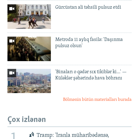
Gürcüstan ali təhsili pulsuz etdi
Metroda 11 aylıq fasilə: 'Daşınma
pulsuz olsun'
'Binaları o qədər sıx tikiblər ki...' —
Küləklər şəhərində hava böhranı
Bölmənin bütün materialları burada
Çox izlənən
Tramp: 'İranla müharibədənsə,