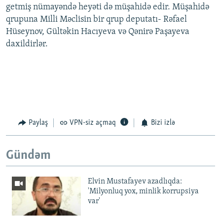
getmiş nümayəndə heyəti də müşahidə edir. Müşahidə
qrupuna Milli Məclisin bir qrup deputatı- Rəfael
Hüseynov, Gültəkin Hacıyeva və Qənirə Paşayeva
daxildirlər.
Paylaş
VPN-siz açmaq
Bizi izlə
Gündəm
Elvin Mustafayev azadlıqda:
'Milyonluq yox, minlik korrupsiya
var'