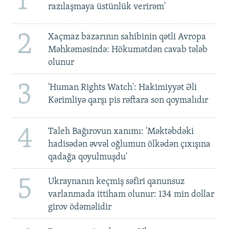
1
razılaşmaya üstünlük verirəm'
2
Xaçmaz bazarının sahibinin qətli Avropa
Məhkəməsində: Hökumətdən cavab tələb
olunur
3
'Human Rights Watch': Hakimiyyət Əli
Kərimliyə qarşı pis rəftara son qoymalıdır
4
Taleh Bağırovun xanımı: 'Məktəbdəki
hadisədən əvvəl oğlumun ölkədən çıxışına
qadağa qoyulmuşdu'
5
Ukraynanın keçmiş səfiri qanunsuz
varlanmada ittiham olunur: 134 min dollar
girov ödəməlidir