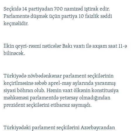
Seçkidə 14 partiyadan 700 namizəd iştirak edir.
Parlamentə düşmək üçün partiya 10 faizlik səddi
keçməlidir.
İlkin qeyri-rəsmi nəticələr Bakı vaxtı ilə axşam saat 11-ə
bilinəcək.
Türkiyədə növbədənkənar parlament seçkilərinin
keçirilməsinə səbəb aprel-may aylarında yaranmış
siyasi böhran olub. Həmin vaxt ölkənin konstitusiya
məhkəməsi parlamentdə yetərsay olmadığından
prezident seçkilərini etibarsız saymışdı.
Türkiyədəki parlament seçkilərini Azərbaycandan