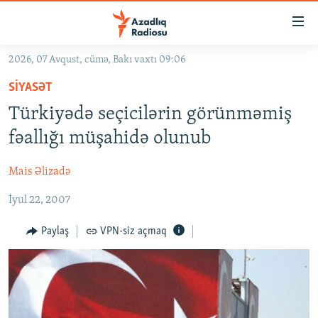
Keçid
linkləri
Əsas
2026, 07 Avqust, cümə, Bakı vaxtı 09:06
məzmuna
GÜNDƏM
SIYASƏT
qayıt
#İZAHLA
Əsas
Türkiyədə seçicilərin görünməmiş
KORRUPSIOMETR
naviqasiyaya
fəallığı müşahidə olunub
qayıt
#ƏSLINDƏ
Axtarışa
Mais Əlizadə
FƏRQƏ BAX
keç
İyul 22, 2007
QANUNI DOĞRU
ARAŞDIRMA
Paylaş
VPN-siz açmaq
MULTIMEDIA
RADIO ARXIV
VIDEO
HAQQIMIZDA
FOTOQALEREYA
OXU ZALI