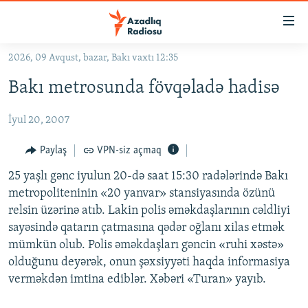
Keçid
linkləri
Əsas
2026, 09 Avqust, bazar, Bakı vaxtı 12:35
məzmuna
GÜNDƏM
Bakı metrosunda fövqəladə hadisə
qayıt
#İZAHLA
Əsas
İyul 20, 2007
KORRUPSIOMETR
naviqasiyaya
qayıt
#ƏSLINDƏ
Paylaş
VPN-siz açmaq
Axtarışa
FƏRQƏ BAX
keç
25 yaşlı gənc iyulun 20-də saat 15:30 radələrində Bakı
metropoliteninin «20 yanvar» stansiyasında özünü
QANUNI DOĞRU
relsin üzərinə atıb. Lakin polis əməkdaşlarının cəldliyi
ARAŞDIRMA
sayəsində qatarın çatmasına qədər oğlanı xilas etmək
mümkün olub. Polis əməkdaşları gəncin «ruhi xəstə»
MULTIMEDIA
olduğunu deyərək, onun şəxsiyyəti haqda informasiya
RADIO ARXIV
VIDEO
verməkdən imtina ediblər. Xəbəri «Turan» yayıb.
HAQQIMIZDA
FOTOQALEREYA
OXU ZALI