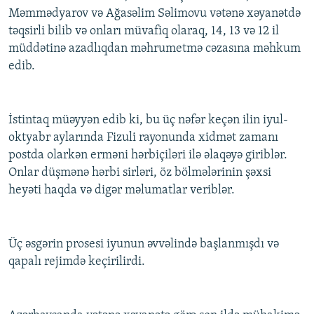
Məmmədyarov və Ağasəlim Səlimovu vətənə xəyanətdə
İNFOQRAFIKA
AZƏRBAYCAN ƏDƏBIYYATI KITABXANASI
MISSIYAMIZ
BIZI IZLƏ
təqsirli bilib və onları müvafiq olaraq, 14, 13 və 12 il
KARIKATURA
İSLAM VƏ DEMOKRATIYA
PEŞƏ ETIKASI VƏ JURNALISTIKA STANDARTLARIMIZ
müddətinə azadlıqdan məhrumetmə cəzasına məhkum
İZ - MƏDƏNIYYƏT PROQRAMI
MATERIALLARIMIZDAN ISTIFADƏ
edib.
AZADLIQRADIOSU MOBIL TELEFONUNUZDA
RFE/RL-in bütün saytları
BIZIMLƏ ƏLAQƏ
İstintaq müəyyən edib ki, bu üç nəfər keçən ilin iyul-
oktyabr aylarında Fizuli rayonunda xidmət zamanı
XƏBƏR BÜLLETENLƏRIMIZ
postda olarkən erməni hərbiçiləri ilə əlaqəyə giriblər.
Onlar düşmənə hərbi sirləri, öz bölmələrinin şəxsi
heyəti haqda və digər məlumatlar veriblər.
Üç əsgərin prosesi iyunun əvvəlində başlanmışdı və
qapalı rejimdə keçirilirdi.