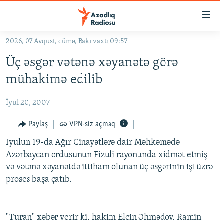
Keçid
linkləri
Əsas
2026, 07 Avqust, cümə, Bakı vaxtı 09:57
məzmuna
GÜNDƏM
Üç əsgər vətənə xəyanətə görə
qayıt
#İZAHLA
Əsas
mühakimə edilib
KORRUPSIOMETR
naviqasiyaya
qayıt
İyul 20, 2007
#ƏSLINDƏ
Axtarışa
FƏRQƏ BAX
Paylaş
VPN-siz açmaq
keç
QANUNI DOĞRU
İyulun 19-da Ağır Cinayətlərə dair Məhkəmədə
Azərbaycan ordusunun Fizuli rayonunda xidmət etmiş
ARAŞDIRMA
və vətənə xəyanətdə ittiham olunan üç əsgərinin işi üzrə
MULTIMEDIA
proses başa çatıb.
RADIO ARXIV
VIDEO
HAQQIMIZDA
FOTOQALEREYA
OXU ZALI
"Turan" xəbər verir ki, hakim Elçin Əhmədov, Ramin