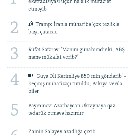
ekstradisiyası üçün hələlik müraciət
etməyib
2
Tramp: İranla müharibə 'çox tezliklə'
başa çatacaq
3
Rüfət Səfərov: 'Mənim günahımdır ki, ABŞ
mənə mükafat verib?'
4
'Guya Əli Kərimliyə 850 min göndərib' –
keçmiş mühafizəçi tutuldu, Bakıya verilə
bilər
5
Bayramov: Azərbaycan Ukraynaya qaz
tədarük etməyə hazırdır
Zamin Salayev azadlığa çıxıb