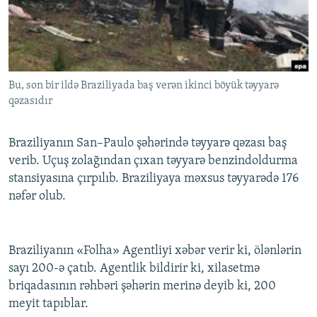
İNFOQRAFIKA
AZƏRBAYCAN ƏDƏBIYYATI KITABXANASI
MISSIYAMIZ
BIZI IZLƏ
KARIKATURA
İSLAM VƏ DEMOKRATIYA
PEŞƏ ETIKASI VƏ JURNALISTIKA STANDARTLARIMIZ
İZ - MƏDƏNIYYƏT PROQRAMI
MATERIALLARIMIZDAN ISTIFADƏ
Bu, son bir ildə Braziliyada baş verən ikinci böyük təyyarə
AZADLIQRADIOSU MOBIL TELEFONUNUZDA
RFE/RL-in bütün saytları
qəzasıdır
BIZIMLƏ ƏLAQƏ
XƏBƏR BÜLLETENLƏRIMIZ
Braziliyanın San–Paulo şəhərində təyyarə qəzası baş
verib. Uçuş zolağından çıxan təyyarə benzindoldurma
stansiyasına çırpılıb. Braziliyaya məxsus təyyarədə 176
nəfər olub.
Braziliyanın «Folha» Agentliyi xəbər verir ki, ölənlərin
sayı 200-ə çatıb. Agentlik bildirir ki, xilasetmə
briqadasının rəhbəri şəhərin merinə deyib ki, 200
meyit tapıblar.