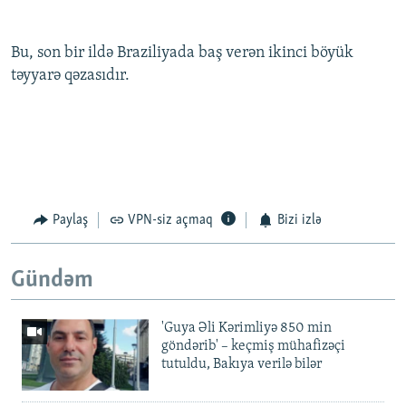
Bu, son bir ildə Braziliyada baş verən ikinci böyük
təyyarə qəzasıdır.
Paylaş
VPN-siz açmaq
Bizi izlə
Gündəm
'Guya Əli Kərimliyə 850 min
göndərib' – keçmiş mühafizəçi
tutuldu, Bakıya verilə bilər