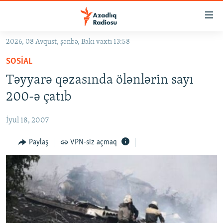
Keçid
linkləri
Əsas
2026, 08 Avqust, şənbə, Bakı vaxtı 13:58
məzmuna
GÜNDƏM
SOSIAL
qayıt
#İZAHLA
Əsas
Təyyarə qəzasında ölənlərin sayı
KORRUPSIOMETR
naviqasiyaya
200-ə çatıb
qayıt
#ƏSLINDƏ
Axtarışa
İyul 18, 2007
FƏRQƏ BAX
keç
QANUNI DOĞRU
Paylaş
VPN-siz açmaq
ARAŞDIRMA
MULTIMEDIA
RADIO ARXIV
VIDEO
HAQQIMIZDA
FOTOQALEREYA
OXU ZALI