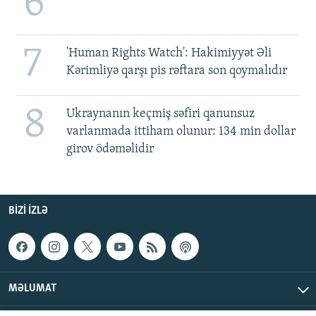
6
7
'Human Rights Watch': Hakimiyyət Əli
Kərimliyə qarşı pis rəftara son qoymalıdır
8
Ukraynanın keçmiş səfiri qanunsuz
varlanmada ittiham olunur: 134 min dollar
girov ödəməlidir
BIZI IZLƏ
MƏLUMAT