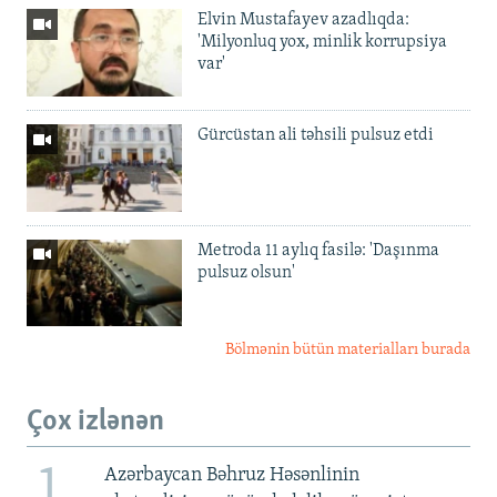
Elvin Mustafayev azadlıqda:
'Milyonluq yox, minlik korrupsiya
var'
Gürcüstan ali təhsili pulsuz etdi
Metroda 11 aylıq fasilə: 'Daşınma
pulsuz olsun'
Bölmənin bütün materialları burada
Çox izlənən
1
Azərbaycan Bəhruz Həsənlinin