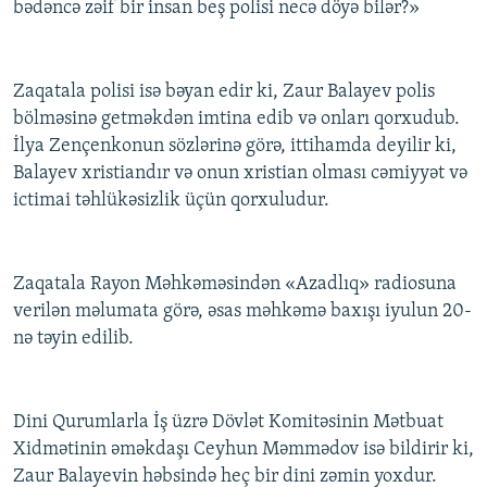
bədəncə zəif bir insan beş polisi necə döyə bilər?»
Zaqatala polisi isə bəyan edir ki, Zaur Balayev polis
bölməsinə getməkdən imtina edib və onları qorxudub.
İlya Zençenkonun sözlərinə görə, ittihamda deyilir ki,
Balayev xristiandır və onun xristian olması cəmiyyət və
ictimai təhlükəsizlik üçün qorxuludur.
Zaqatala Rayon Məhkəməsindən «Azadlıq» radiosuna
verilən məlumata görə, əsas məhkəmə baxışı iyulun 20-
nə təyin edilib.
Dini Qurumlarla İş üzrə Dövlət Komitəsinin Mətbuat
Xidmətinin əməkdaşı Ceyhun Məmmədov isə bildirir ki,
Zaur Balayevin həbsində heç bir dini zəmin yoxdur.