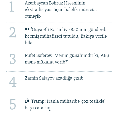
1
Azərbaycan Bəhruz Həsənlinin
ekstradisiyası üçün hələlik müraciət
etməyib
2
'Guya Əli Kərimliyə 850 min göndərib' –
keçmiş mühafizəçi tutuldu, Bakıya verilə
bilər
3
Rüfət Səfərov: 'Mənim günahımdır ki, ABŞ
mənə mükafat verib?'
4
Zamin Salayev azadlığa çıxıb
5
Tramp: İranla müharibə 'çox tezliklə'
başa çatacaq