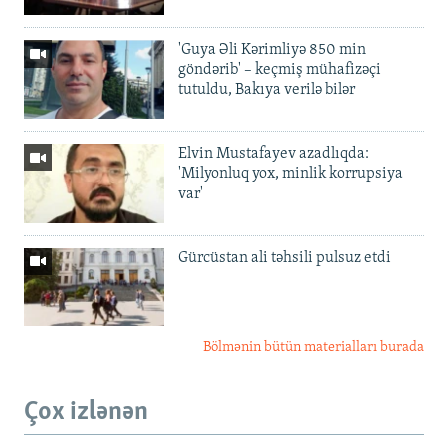
'Guya Əli Kərimliyə 850 min
göndərib' – keçmiş mühafizəçi
tutuldu, Bakıya verilə bilər
Elvin Mustafayev azadlıqda:
'Milyonluq yox, minlik korrupsiya
var'
Gürcüstan ali təhsili pulsuz etdi
Bölmənin bütün materialları burada
Çox izlənən