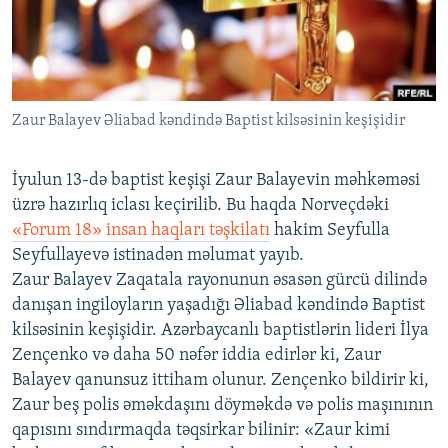
İNFOQRAFIKA
AZƏRBAYCAN ƏDƏBIYYATI KITABXANASI
MISSIYAMIZ
BIZI IZLƏ
KARIKATURA
İSLAM VƏ DEMOKRATIYA
PEŞƏ ETIKASI VƏ JURNALISTIKA STANDARTLARIMIZ
İZ - MƏDƏNIYYƏT PROQRAMI
MATERIALLARIMIZDAN ISTIFADƏ
Zaur Balayev Əliabad kəndində Baptist kilsəsinin keşişidir
AZADLIQRADIOSU MOBIL TELEFONUNUZDA
RFE/RL-in bütün saytları
BIZIMLƏ ƏLAQƏ
İyulun 13-də baptist keşişi Zaur Balayevin məhkəməsi
XƏBƏR BÜLLETENLƏRIMIZ
üzrə hazırlıq iclası keçirilib. Bu haqda Norveçdəki
«Forum 18» insan haqları təşkilatı
hakim Seyfulla
Seyfullayevə istinadən məlumat yayıb.
Zaur Balayev Zaqatala rayonunun əsasən gürcü dilində
danışan ingiloyların yaşadığı Əliabad kəndində Baptist
kilsəsinin keşişidir. Azərbaycanlı baptistlərin lideri İlya
Zençenko və daha 50 nəfər iddia edirlər ki, Zaur
Balayev qanunsuz ittiham olunur. Zençenko bildirir ki,
Zaur beş polis əməkdaşını döyməkdə və polis maşınının
qapısını sındırmaqda təqsirkar bilinir: «Zaur kimi