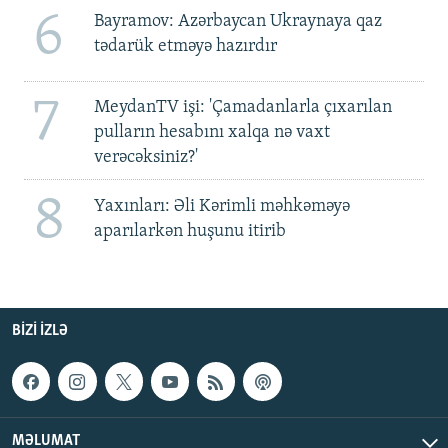
6
Bayramov: Azərbaycan Ukraynaya qaz
tədarük etməyə hazırdır
7
MeydanTV işi: 'Çamadanlarla çıxarılan
pulların hesabını xalqa nə vaxt
verəcəksiniz?'
8
Yaxınları: Əli Kərimli məhkəməyə
aparılarkən huşunu itirib
BIZI IZLƏ
MƏLUMAT