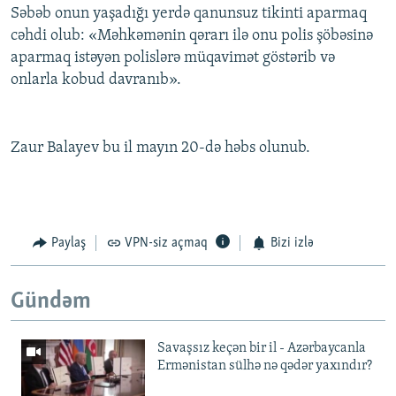
Səbəb onun yaşadığı yerdə qanunsuz tikinti aparmaq
cəhdi olub: «Məhkəmənin qərarı ilə onu polis şöbəsinə
aparmaq istəyən polislərə müqavimət göstərib və
onlarla kobud davranıb».
Zaur Balayev bu il mayın 20-də həbs olunub.
Paylaş
VPN-siz açmaq
Bizi izlə
Gündəm
Savaşsız keçən bir il - Azərbaycanla
Ermənistan sülhə nə qədər yaxındır?