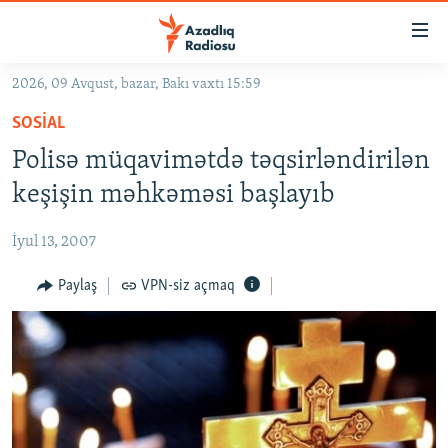
Keçid
linkləri
Əsas
2026, 09 Avqust, bazar, Bakı vaxtı 15:59
məzmuna
GÜNDƏM
SOSIAL
qayıt
#İZAHLA
Əsas
Polisə müqavimətdə təqsirləndirilən
KORRUPSIOMETR
naviqasiyaya
keşişin məhkəməsi başlayıb
qayıt
#ƏSLINDƏ
Axtarışa
İyul 13, 2007
FƏRQƏ BAX
keç
QANUNI DOĞRU
Paylaş
VPN-siz açmaq
ARAŞDIRMA
MULTIMEDIA
RADIO ARXIV
VIDEO
HAQQIMIZDA
FOTOQALEREYA
OXU ZALI