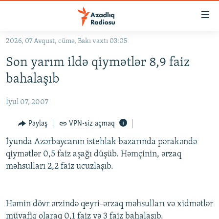
Keçid
linkləri
Əsas
2026, 07 Avqust, cümə, Bakı vaxtı 03:05
məzmuna
GÜNDƏM
Son yarım ildə qiymətlər 8,9 faiz
qayıt
#İZAHLA
Əsas
bahalaşıb
KORRUPSIOMETR
naviqasiyaya
qayıt
İyul 07, 2007
#ƏSLINDƏ
Axtarışa
FƏRQƏ BAX
Paylaş
VPN-siz açmaq
keç
QANUNI DOĞRU
İyunda Azərbaycanın istehlak bazarında pərakəndə
qiymətlər 0,5 faiz aşağı düşüb. Həmçinin, ərzaq
ARAŞDIRMA
məhsulları 2,2 faiz ucuzlaşıb.
MULTIMEDIA
RADIO ARXIV
VIDEO
Həmin dövr ərzində qeyri-ərzaq məhsulları və xidmətlər
HAQQIMIZDA
FOTOQALEREYA
OXU ZALI
müvafiq olaraq 0,1 faiz və 3 faiz bahalaşıb.