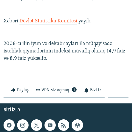
İNFOQRAFIKA
AZƏRBAYCAN ƏDƏBIYYATI KITABXANASI
MISSIYAMIZ
BIZI IZLƏ
KARIKATURA
İSLAM VƏ DEMOKRATIYA
PEŞƏ ETIKASI VƏ JURNALISTIKA STANDARTLARIMIZ
Xəbəri
Dövlət Statistika Komitəsi
yayıb.
İZ - MƏDƏNIYYƏT PROQRAMI
MATERIALLARIMIZDAN ISTIFADƏ
AZADLIQRADIOSU MOBIL TELEFONUNUZDA
RFE/RL-in bütün saytları
2006-cı ilin iyun və dekabr ayları ilə müqayisədə
BIZIMLƏ ƏLAQƏ
istehlak qiymətlərinin indeksi müvafiq olaraq 14,9 faiz
və 8,9 faiz yüksəlib.
XƏBƏR BÜLLETENLƏRIMIZ
Paylaş
VPN-siz açmaq
Bizi izlə
BIZI IZLƏ