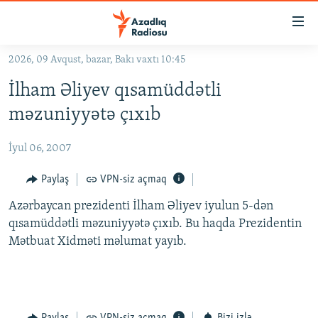
Keçid
linkləri
Əsas
2026, 09 Avqust, bazar, Bakı vaxtı 10:45
məzmuna
GÜNDƏM
İlham Əliyev qısamüddətli
qayıt
#İZAHLA
Əsas
məzuniyyətə çıxıb
KORRUPSIOMETR
naviqasiyaya
qayıt
İyul 06, 2007
#ƏSLINDƏ
Axtarışa
FƏRQƏ BAX
Paylaş
VPN-siz açmaq
keç
QANUNI DOĞRU
Azərbaycan prezidenti İlham Əliyev iyulun 5-dən
qısamüddətli məzuniyyətə çıxıb. Bu haqda Prezidentin
ARAŞDIRMA
Mətbuat Xidməti məlumat yayıb.
MULTIMEDIA
RADIO ARXIV
VIDEO
HAQQIMIZDA
FOTOQALEREYA
OXU ZALI
Paylaş
VPN-siz açmaq
Bizi izlə