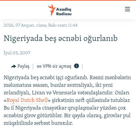
Keçid
linkləri
Əsas
2026, 07 Avqust, cümə, Bakı vaxtı 11:44
məzmuna
GÜNDƏM
Nigeriyada beş əcnəbi oğurlanıb
qayıt
#İZAHLA
Əsas
İyul 05, 2007
KORRUPSIOMETR
naviqasiyaya
qayıt
#ƏSLINDƏ
Paylaş
VPN-siz açmaq
Axtarışa
FƏRQƏ BAX
keç
Nigeriyada beş əcnəbi işçi oğurlanıb. Rəsmi mənbələrin
məlumatına əsasən, bunlar avstraliyalı, iki yeni
QANUNI DOĞRU
zelandiyalı, Livan və Venesuela vətəndaşlarıdır. Onları
ARAŞDIRMA
«
Royal Dutch Shell
» şirkətinin neft qülləsində tutublar.
Bu il Nigeriyada cinayətkar qruplaşmalar yüzdən çox
MULTIMEDIA
əcnəbini girov götürüblər. Bir qayda olaraq, girovlar pul
RADIO ARXIV
VIDEO
müqabilində sərbəst buraxılır.
HAQQIMIZDA
FOTOQALEREYA
OXU ZALI