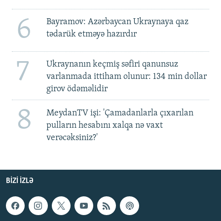
6
Bayramov: Azərbaycan Ukraynaya qaz
tədarük etməyə hazırdır
7
Ukraynanın keçmiş səfiri qanunsuz
varlanmada ittiham olunur: 134 min dollar
girov ödəməlidir
8
MeydanTV işi: 'Çamadanlarla çıxarılan
pulların hesabını xalqa nə vaxt
verəcəksiniz?'
BIZI IZLƏ