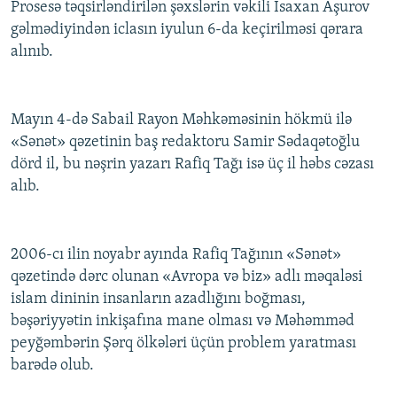
Prosesə təqsirləndirilən şəxslərin vəkili İsaxan Aşurov
gəlmədiyindən iclasın iyulun 6-da keçirilməsi qərara
alınıb.
Mayın 4-də Sabail Rayon Məhkəməsinin hökmü ilə
«Sənət» qəzetinin baş redaktoru Samir Sədaqətoğlu
dörd il, bu nəşrin yazarı Rafiq Tağı isə üç il həbs cəzası
alıb.
2006-cı ilin noyabr ayında Rafiq Tağının «Sənət»
qəzetində dərc olunan «Avropa və biz» adlı məqaləsi
islam dininin insanların azadlığını boğması,
bəşəriyyətin inkişafına mane olması və Məhəmməd
peyğəmbərin Şərq ölkələri üçün problem yaratması
barədə olub.