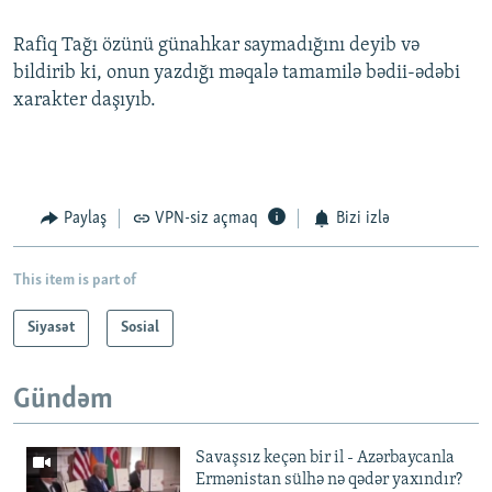
Rafiq Tağı özünü günahkar saymadığını deyib və
bildirib ki, onun yazdığı məqalə tamamilə bədii-ədəbi
xarakter daşıyıb.
Paylaş
VPN-siz açmaq
Bizi izlə
This item is part of
Siyasət
Sosial
Gündəm
Savaşsız keçən bir il - Azərbaycanla
Ermənistan sülhə nə qədər yaxındır?