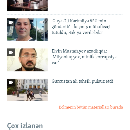
'Guya Əli Kərimliyə 850 min
göndərib' – keçmiş mühafizəçi
tutuldu, Bakıya verilə bilər
Elvin Mustafayev azadlıqda:
'Milyonluq yox, minlik korrupsiya
var'
Gürcüstan ali təhsili pulsuz etdi
Bölmənin bütün materialları burada
Çox izlənən