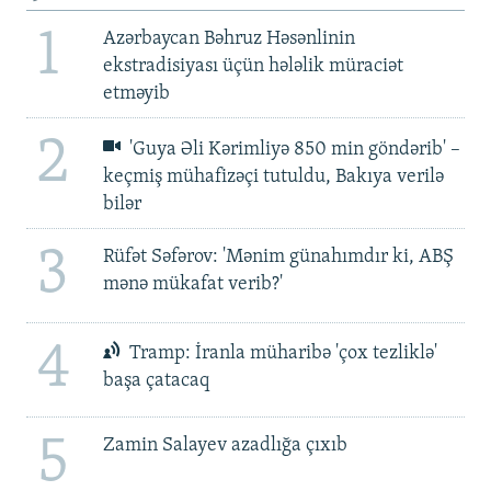
1
Azərbaycan Bəhruz Həsənlinin
ekstradisiyası üçün hələlik müraciət
etməyib
2
'Guya Əli Kərimliyə 850 min göndərib' –
keçmiş mühafizəçi tutuldu, Bakıya verilə
bilər
3
Rüfət Səfərov: 'Mənim günahımdır ki, ABŞ
mənə mükafat verib?'
4
Tramp: İranla müharibə 'çox tezliklə'
başa çatacaq
5
Zamin Salayev azadlığa çıxıb