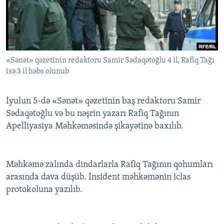
İNFOQRAFIKA
AZƏRBAYCAN ƏDƏBIYYATI KITABXANASI
MISSIYAMIZ
BIZI IZLƏ
KARIKATURA
İSLAM VƏ DEMOKRATIYA
PEŞƏ ETIKASI VƏ JURNALISTIKA STANDARTLARIMIZ
İZ - MƏDƏNIYYƏT PROQRAMI
MATERIALLARIMIZDAN ISTIFADƏ
«Sənət» qəzetinin redaktoru Samir Sədaqətoğlu 4 il, Rafiq Tağı
AZADLIQRADIOSU MOBIL TELEFONUNUZDA
RFE/RL-in bütün saytları
isə 3 il həbs olunub
BIZIMLƏ ƏLAQƏ
XƏBƏR BÜLLETENLƏRIMIZ
İyulun 5-də «Sənət» qəzetinin baş redaktoru Samir
Sədaqətoğlu və bu nəşrin yazarı Rafiq Tağının
Apelliyasiya Məhkəməsində şikayətinə baxılıb.
Məhkəmə zalında dindarlarla Rafiq Tağının qohumları
arasında dava düşüb. İnsident məhkəmənin iclas
protokoluna yazılıb.