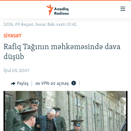
Keçid
linkləri
Əsas
2026, 09 Avqust, bazar, Bakı vaxtı 10:42
məzmuna
GÜNDƏM
SIYASƏT
qayıt
#İZAHLA
Əsas
Rafiq Tağının məhkəməsində dava
KORRUPSIOMETR
naviqasiyaya
düşüb
qayıt
#ƏSLINDƏ
Axtarışa
İyul 05, 2007
FƏRQƏ BAX
keç
QANUNI DOĞRU
Paylaş
VPN-siz açmaq
ARAŞDIRMA
MULTIMEDIA
RADIO ARXIV
VIDEO
HAQQIMIZDA
FOTOQALEREYA
OXU ZALI