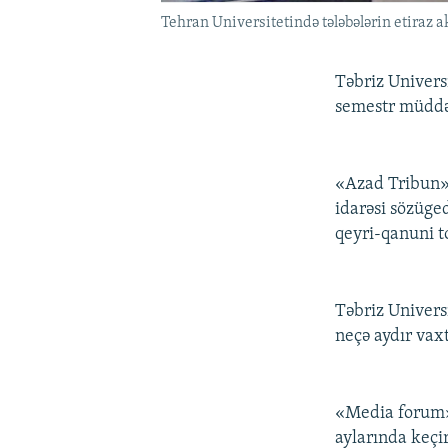
Tehran Universitetində tələbələrin etiraz 
Təbriz Universi
semestr müddə
«Azad Tribun» s
idarəsi sözüge
qeyri-qanuni t
Təbriz Universi
neçə aydır vaxt
«Media forum» 
aylarında keçir