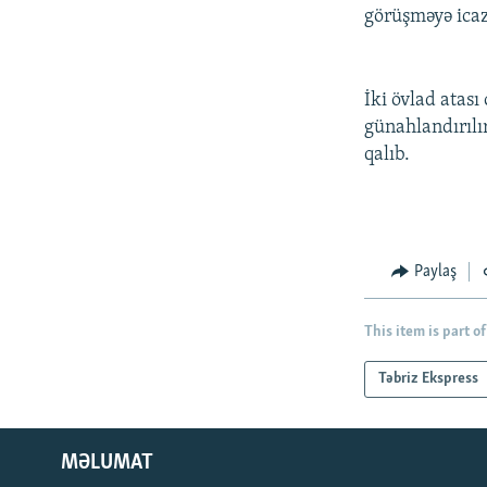
görüşməyə icaz
İki övlad atası
günahlandırılı
qalıb.
Paylaş
This item is part of
Təbriz Ekspress
MƏLUMAT