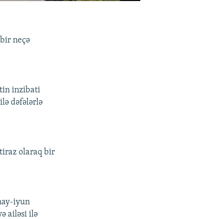
 bir neçə
tin inzibati
lə dəfələrlə
iraz olaraq bir
may-iyun
 ailəsi ilə