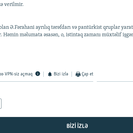
ə verilmir.
 olan Ə.Fərahani ayrılıq tərəfdarı və pantürkist qruplar yar
r. Həmin məlumata əsasən, o, istintaq zamanı müxtəlif işgə
VPN-siz açmaq
Bizi izlə
Çap et
BIZI IZLƏ