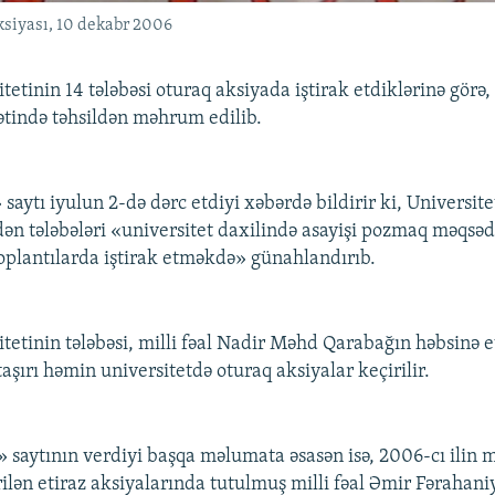
aksiyası, 10 dekabr 2006
tetinin 14 tələbəsi oturaq aksiyada iştirak etdiklərinə görə,
tində təhsildən məhrum edilib.
aytı iyulun 2-də dərc etdiyi xəbərdə bildirir ki, Universite
dən tələbələri «universitet daxilində asayişi pozmaq məqsədi
oplantılarda iştirak etməkdə» günahlandırıb.
tetinin tələbəsi, milli fəal Nadir Məhd Qarabağın həbsinə et
aşırı həmin universitetdə oturaq aksiyalar keçirilir.
saytının verdiyi başqa məlumata əsasən isə, 2006-cı ilin 
ilən etiraz aksiyalarında tutulmuş milli fəal Əmir Fərahaniyə