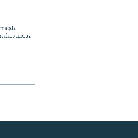
atmaqda
ncələrə məruz