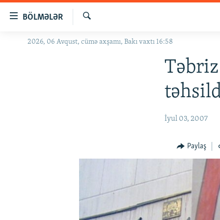
Keçid
BÖLMƏLƏR
linkləri
Axtar
Əsas
2026, 06 Avqust, cümə axşamı, Bakı vaxtı 16:58
GÜNDƏM
məzmuna
#İZAHLA
Təbriz
qayıt
Əsas
KORRUPSIOMETR
təhsil
naviqasiyaya
#ƏSLINDƏ
qayıt
Axtarışa
FƏRQƏ BAX
İyul 03, 2007
keç
QANUNI DOĞRU
Paylaş
ARAŞDIRMA
MULTIMEDIA
RADIO ARXIV
VIDEO
HAQQIMIZDA
FOTOQALEREYA
OXU ZALI