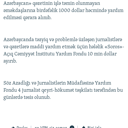
Azərbaycan» qəzetinin işlə təmin olunmayan
əməkdaşlarına birdəfəlik 1000 dollar həcmində yardım
edilməsi qərara alınıb.
Azərbaycanda təzyiq və problemlə üzləşən jurnalistlərə
və qəzetlərə maddi yardım etmək üçün hələlik «Soros»-
Açıq Cəmiyyət İnstitutu Yardım Fondu 10 min dollar
ayırıb.
Söz Azadlığı və Jurnalistlərin Müdafiəsinə Yardım
Fondu 4 jurnalist qeyri-hökumət təşkilatı tərəfindən bu
günlərdə təsis olunub.