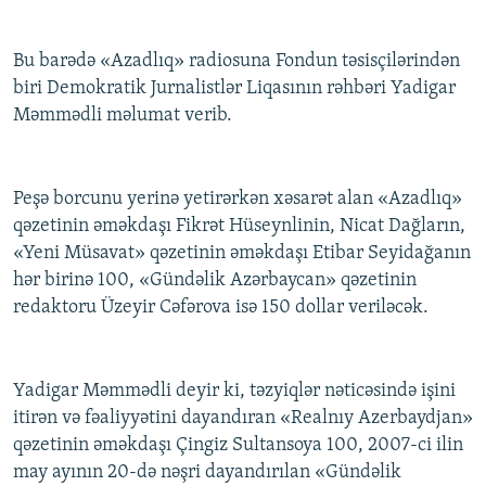
Bu barədə «Azadlıq» radiosuna Fondun təsisçilərindən
biri Demokratik Jurnalistlər Liqasının rəhbəri Yadigar
Məmmədli məlumat verib.
Peşə borcunu yerinə yetirərkən xəsarət alan «Azadlıq»
qəzetinin əməkdaşı Fikrət Hüseynlinin, Nicat Dağların,
«Yeni Müsavat» qəzetinin əməkdaşı Etibar Seyidağanın
hər birinə 100, «Gündəlik Azərbaycan» qəzetinin
redaktoru Üzeyir Cəfərova isə 150 dollar veriləcək.
Yadigar Məmmədli deyir ki, təzyiqlər nəticəsində işini
itirən və fəaliyyətini dayandıran «Realnıy Azerbaydjan»
qəzetinin əməkdaşı Çingiz Sultansoya 100, 2007-ci ilin
may ayının 20-də nəşri dayandırılan «Gündəlik