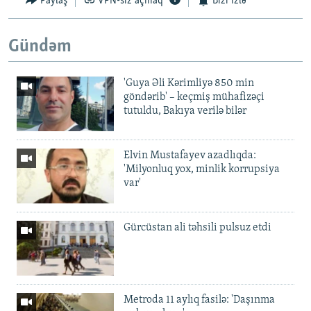
Paylaş
VPN-siz açmaq
Bizi izlə
Gündəm
'Guya Əli Kərimliyə 850 min
göndərib' – keçmiş mühafizəçi
tutuldu, Bakıya verilə bilər
Elvin Mustafayev azadlıqda:
'Milyonluq yox, minlik korrupsiya
var'
Gürcüstan ali təhsili pulsuz etdi
Metroda 11 aylıq fasilə: 'Daşınma