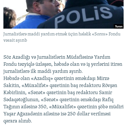
İNFOQRAFIKA
AZƏRBAYCAN ƏDƏBIYYATI KITABXANASI
MISSIYAMIZ
BIZI IZLƏ
KARIKATURA
İSLAM VƏ DEMOKRATIYA
PEŞƏ ETIKASI VƏ JURNALISTIKA STANDARTLARIMIZ
İZ - MƏDƏNIYYƏT PROQRAMI
MATERIALLARIMIZDAN ISTIFADƏ
Jurnalistlərə maddi yardım etmək üçün hələlik «Soros» Fondu
AZADLIQRADIOSU MOBIL TELEFONUNUZDA
RFE/RL-in bütün saytları
vəsait ayırıb
BIZIMLƏ ƏLAQƏ
XƏBƏR BÜLLETENLƏRIMIZ
Söz Azadlığı və Jurnalistlərin Müdafiəsinə Yardım
Fondu təzyiqlə üzləşən, həbsdə olan və iş yerlərini itirən
jurnalistlərə ilk maddi yardım ayırıb.
Həbsdə olan «Azadlıq» qəzetinin əməkdaşı Mirzə
Sakitin, «Müxalifət» qəzetinin baş redaktoru Rövşən
Kəbirlinin, «Sənət» qəzetinin baş redaktoru Samir
Sədaqətoğlunun, «Sənət» qəzetinin əməkdaşı Rafiq
Tağının ailəsinə 350, «Müxalifət» qəzetinin şöbə müdiri
Yaşar Ağazadənin ailəsinə isə 250 dollar verilməsi
qərara alınıb.