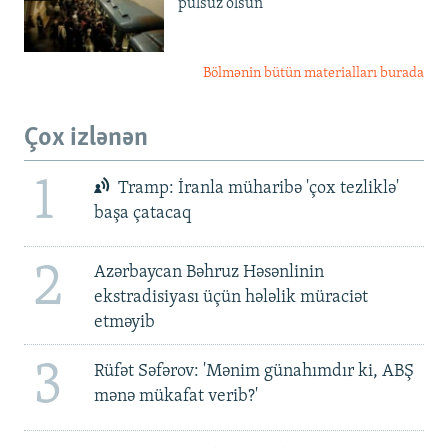
pulsuz olsun'
Bölmənin bütün materialları burada
Çox izlənən
1
Tramp: İranla müharibə 'çox tezliklə'
başa çatacaq
2
Azərbaycan Bəhruz Həsənlinin
ekstradisiyası üçün hələlik müraciət
etməyib
3
Rüfət Səfərov: 'Mənim günahımdır ki, ABŞ
mənə mükafat verib?'