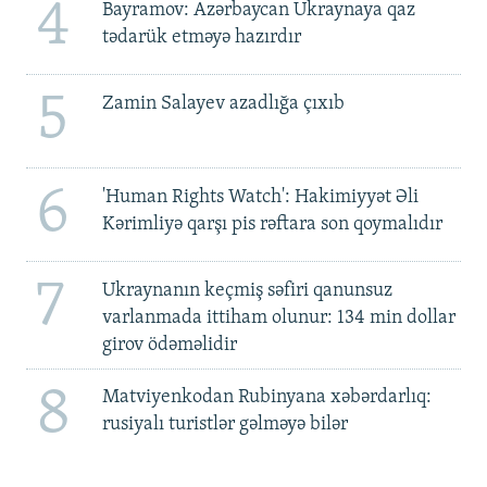
4
Bayramov: Azərbaycan Ukraynaya qaz
tədarük etməyə hazırdır
5
Zamin Salayev azadlığa çıxıb
6
'Human Rights Watch': Hakimiyyət Əli
Kərimliyə qarşı pis rəftara son qoymalıdır
7
Ukraynanın keçmiş səfiri qanunsuz
varlanmada ittiham olunur: 134 min dollar
girov ödəməlidir
8
Matviyenkodan Rubinyana xəbərdarlıq:
rusiyalı turistlər gəlməyə bilər